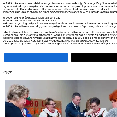
W 1993 roku koło wzięło udział w zorganizowanym przez redakcję „Gospodyni” ogólnopolskim k
organizowało dożynki wiejskie. Za fundusze zebrane na dożynkach przeprowadzono remont kapl
Siedziba Koła Gospodyń przez 50 lat mieściła się w Domu Ludowym obecnie Przedszkole.
Tam członkinie koła spotykały się przed wszystkimi uroczystościami w celu przygotowania imprez
W 2006 roku koło świętowało jubileusz 50-lecia.
W 2009 roku prezesem została Anna Kuczek.
Koło w dalszym ciągu włączało się we wszystkie akcje i konkursy organizowane na terenie gmin
W 2009 roku w Kokotowie odbyły się dożynki gminne, podczas których swą działalność zaingu
Udział w Małopolskim Przeglądzie Dorobku Artystycznego i Kulinarnego Kół Gospodyń Wiejskich w
”Syrwoconka” oraz rękodzieło artystyczne. Wspólnie reprezentowano Kokotów podczas dożyne
Wspólnie zorganizowano występ ukazujący folklor regionu dla 800 gości z Francji przybyłych 
Od 2016 roku siedzibą Koła jest nowowybudowana świetlica środowiskowa w Kokotowie.
Panie prowadzą nieustający nabór młodych gospodyń aby kontynuować działalność przez kole
Zdjęcia