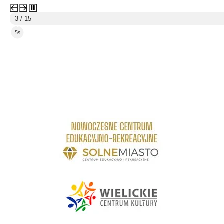
1 / 2
2s
3 / 20
2s