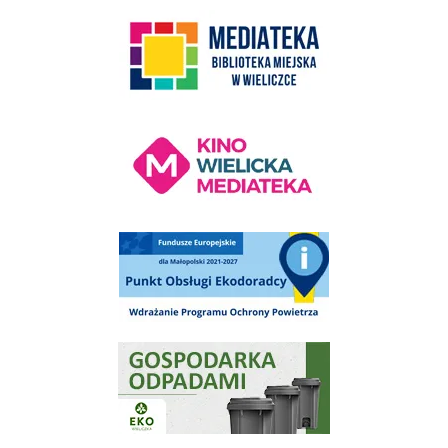
3 / 15
2s
link do strony Centrum Edukacyjno Rekreacyjne
link do strony - Wielickie Centrum Kultury