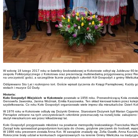
W sobotę 18 lutego 2017 roku w świetlicy środowiskowej w Kokotowie odbył się Jubileusz 60-l
zespołu Folklorystycznego z Kokotowa oraz prezentację multimedialną przygotowaną przez Renat
na uroczystość gości, a szczególnie licznie przybyłych członkiń Kół Gospodyń z gminy Wieliczka
Odśpiewano Sto Lat i rozkrojono tort. Goście wpisali życzenia do Księgi Pamiątkowej. Każdy
stołach i muzyce DJ Dudy.
Historia:
Koło Gospodyń Wiejskich w Kokotowie
powstało w 1956 roku. Przewodniczącą Koła została 
Genowefa Jaworska, Janina Woźniak, Emilia Kaszowska. Ten skład kierował kołem przez kolejne 2
szydełkowania. Co roku Koło Gospodyń organizowało wiele imprez dla mieszkańców: Dzień Kobiet
W 1976 roku w Kokotowie odbyły się Dożynki Gminne. Starostami Dożynek byli Marian Cyganki
Pieniądze zebrane na tych uroczystościach członkinie przeznaczały na rozwój koła: zakupiono 
służył mieszkańcom wsi przez kilkadziesiąt lat.
Koło Gospodyń przygotowało młodzież na powitanie metropolity krakowskiego Franciszka Machar
Zarząd koła sprowadzał gospodyniom kurczęta do chowu, grzybnie pieczarek do hodowli, wypoż
W 1986 roku prezesem została Anna Kot. W zarządzie znalazły się: Zofia Gawlik, Anna Kuczek, 
Rokrocznie brały udział w konkursach organizowanych na terenie Gminy Wieliczka na tradycyjne