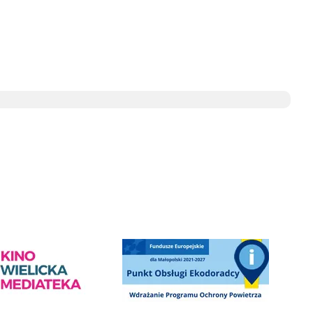
e
ediateka - zapraszamy
Punkt Obsługi Ekodoradcy Wieliczka