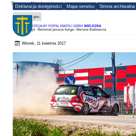
Strona
Aktualności
Deklaracja dostępności
Mapa serwisu
Strona archiwalna
Czytaj na głos
OFICJALNY PORTAL MIASTA I GMINY
WIELICZKA
PLATINUM Rajd - Memoriał Janusza Kuliga i Mariana Bublewicza
Wtorek, 11 kwietnia 2017