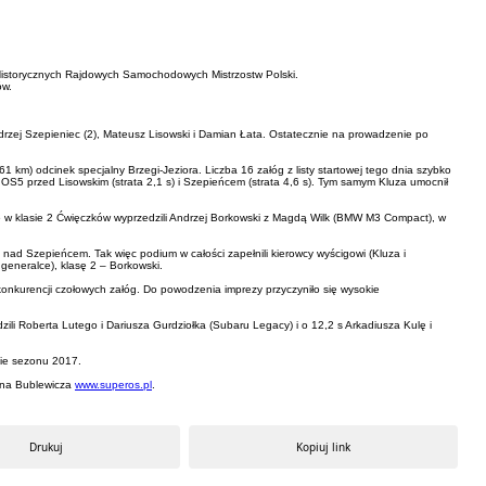
 Historycznych Rajdowych Samochodowych Mistrzostw Polski.
ów.
drzej Szepieniec (2), Mateusz Lisowski i Damian Łata. Ostatecznie na prowadzenie po
 km) odcinek specjalny Brzegi-Jeziora. Liczba 16 załóg z listy startowej tego dnia szybko
 OS5 przed Lisowskim (strata 2,1 s) i Szepieńcem (strata 4,6 s). Tym samym Kluza umocnił
OS 6 w klasie 2 Ćwięczków wyprzedzili Andrzej Borkowski z Magdą Wilk (BMW M3 Compact), w
8 nad Szepieńcem. Tak więc podium w całości zapełnili kierowcy wyścigowi (Kluza i
w generalce), klasę 2 – Borkowski.
nkurencji czołowych załóg. Do powodzenia imprezy przyczyniło się wysokie
zili Roberta Lutego i Dariusza Gurdziołka (Subaru Legacy) i o 12,2 s Arkadiusza Kulę i
cie sezonu 2017.
ana Bublewicza
www.superos.pl
.
Drukuj
Kopiuj link