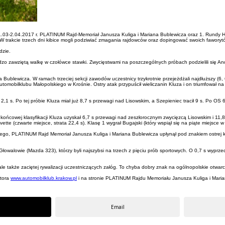
31.03-2.04.2017 r. PLATINUM Rajd-Memoriał Janusza Kuliga i Mariana Bublewicza oraz 1. Rundy
. W trakcie trzech dni kibice mogli podziwiać zmagania rajdowców oraz dopingować swoich faworyt
dzie.
dzo zawziętą walkę w czołówce stawki. Zwycięstwami na poszczególnych próbach podzielili się An
lewicza. W ramach trzeciej sekcji zawodów uczestnicy trzykrotnie przejeżdżali najdłuższy (6, 61
omobilklubu Małopolskiego w Krośnie. Ostry atak przypuścił wieliczanin Kluza i on triumfował na
 2,1 s. Po tej próbie Kluza miał już 8,7 s przewagi nad Lisowskim, a Szepieniec tracił 9 s. Po 
W końcowej klasyfikacji Kluza uzyskał 6,7 s przewagi nad zeszłorocznym zwycięzcą Lisowskim i 11,
ette (czwarte miejsce, strata 22,4 s). Klasę 1 wygrał Bugajski (który wspiął się na piąte miejsce 
go, PLATINUM Rajd Memoriał Janusza Kuliga i Mariana Bublewicza upłynął pod znakiem ostrej ko
łowalowie (Mazda 323), którzy byli najszybsi na trzech z pięciu prób sportowych. O 0,7 s wyprzed
ale także zaciętej rywalizacji uczestniczących załóg. To chyba dobry znak na ogólnopolskie otwar
atora
www.automobilklub.krakow.pl
i na stronie PLATINUM Rajdu Memoriału Janusza Kuliga i Mari
Email