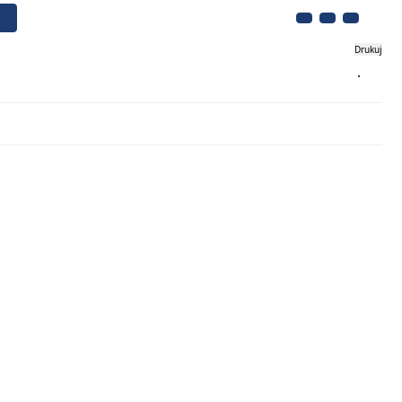
Drukuj
Biznes
Turystyka
Kontakt