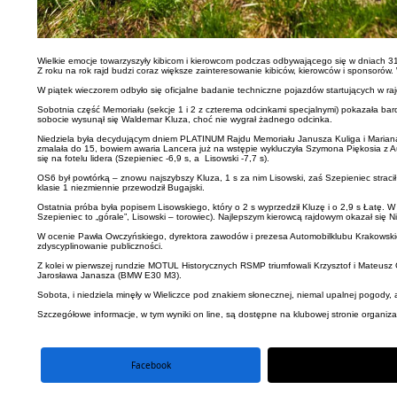
Wielkie emocje towarzyszyły kibicom i kierowcom podczas odbywającego się w dniach 
Z roku na rok rajd budzi coraz większe zainteresowanie kibiców, kierowców i sponsorów
W piątek wieczorem odbyło się oficjalne badanie techniczne pojazdów startujących w raj
Sobotnia część Memoriału (sekcje 1 i 2 z czterema odcinkami specjalnymi) pokazała bar
sobocie wysunął się Waldemar Kluza, choć nie wygrał żadnego odcinka.
Niedziela była decydującym dniem PLATINUM Rajdu Memoriału Janusza Kuliga i Mariana Bub
zmalała do 15, bowiem awaria Lancera już na wstępie wykluczyła Szymona Piękosia z Aut
się na fotelu lidera (Szepieniec -6,9 s, a Lisowski -7,7 s).
OS6 był powtórką – znowu najszybszy Kluza, 1 s za nim Lisowski, zaś Szepieniec stracił
klasie 1 niezmiennie przewodził Bugajski.
Ostatnia próba była popisem Lisowskiego, który o 2 s wyprzedził Kluzę i o 2,9 s Łatę. 
Szepieniec to „górale”, Lisowski – torowiec). Najlepszym kierowcą rajdowym okazał się Niv
W ocenie Pawła Owczyńskiego, dyrektora zawodów i prezesa Automobilklubu Krakowskie
zdyscyplinowanie publiczności.
Z kolei w pierwszej rundzie MOTUL Historycznych RSMP triumfowali Krzysztof i Mateusz G
Jarosława Janasza (BMW E30 M3).
Sobota, i niedziela minęły w Wieliczce pod znakiem słonecznej, niemal upalnej pogody, 
Szczegółowe informacje, w tym wyniki on line, są dostępne na klubowej stronie organiz
Facebook
portal X