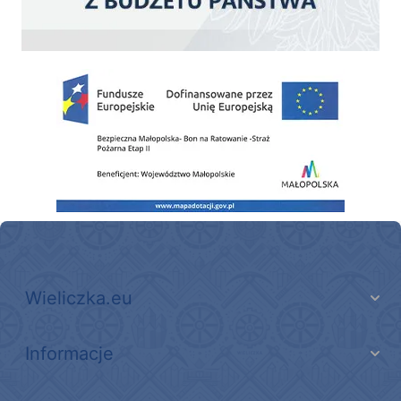
Zakup fabrycznie nowego, średniego samochodu ratowniczo-gaśniczego z napę
Wieliczka.eu
Informacje