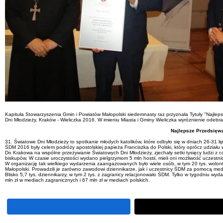
Kapituła Stowarzyszenia Gmin i Powiatów Małopolski siedemnasty raz przyznała Tytuły "Najle
Dni Młodzieży, Kraków - Wieliczka 2016. W imieniu Miasta i Gminy Wieliczka wyróznienie odebrał 
Najlepsze Przedsięwz
31. Światowe Dni Młodzieży to spotkanie młodych katolików, które odbyło się w dniach 26-31 li
ŚDM 2016 były celem podróży apostolskiej papieża Franciszka do Polski, który oprócz udziału 
Do Krakowa na wspólne przeżywanie Światowych Dni Młodzieży, zjechały setki tysięcy ludzi z c
biskupów. W czasie uroczystości wydano pielgrzymom 5 mln hostii, mieli oni możliwość uczest
W organizację tak wielkiego wydarzenia zaangażowanych było wiele osób, w tym 20 tys. wolonta
Małopolski. Prowadzili je zarówno zawodowi dziennikarze, jak i uczestnicy ŚDM za pomocą me
Blisko 5,7 tys. dziennikarzy, w tym 2 tys. z zagranicy relacjonowało ŚDM. Tylko w tygodniu wy
mln zł w mediach zagranicznych i 67 mln zł w mediach polskich.