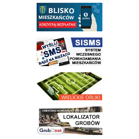
link do opisu aplikacji - BLISKO, Gmina Wieliczka w aplikacji Blisko
link do strony systemu wczesnego ostrzegania mieszkańców SISMS
link do opisu projektu Wielickie Orliki
link do lokalizatora grobów na wielickim cmentarzu - grobnet