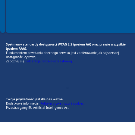
Spełniamy standardy dostępności WCAG 2.2 (poziom AA) oraz prawie wszystkie
(poziom AAA).
Fundamentem powstania obecnego serwisu jest zaoferowanie jak najszerszej
dostępności cyfrowej.
Zapoznaj się
Deklaracją dostępności cyfrowej.
EU AI Act
RODO Zgodne
RODO przyjazne narzędzia
Twoja prywatność jest dla nas ważna.
Dodatkowe informacje:
Polityka prywatności i cookies
Przestrzegamy EU Artificial Intelligence Act.