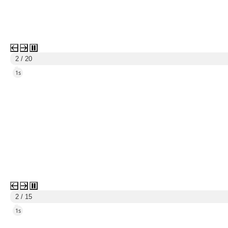
3 / 20
4s
3 / 15
4s