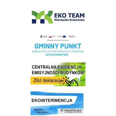
EKO-Team-Wieliczka
Realizacja Programu Czyste Powietrze w Gminie Wieliczka
Centrala Ewidencja Emisyjności Budynków - złóż deklarację
link do strony ekointerwencja dot.- powietrza