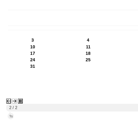
PN
WT
ŚR
CZ
PI
SO
NI
3
4
10
11
17
18
24
25
31
1 / 2
4s