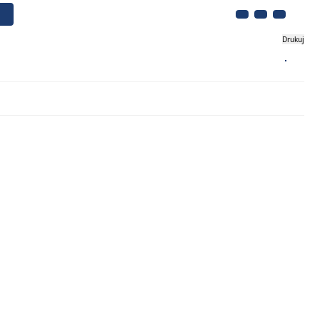
Drukuj
Biznes
Turystyka
Kontakt