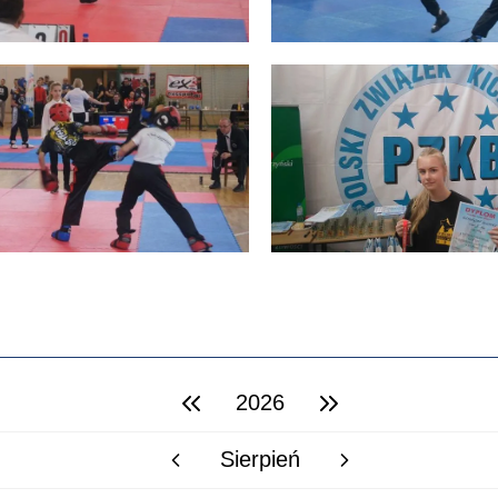
2026
poprzedni rok
następny rok
Sierpień
poprzedni miesiąc
następny miesiąc