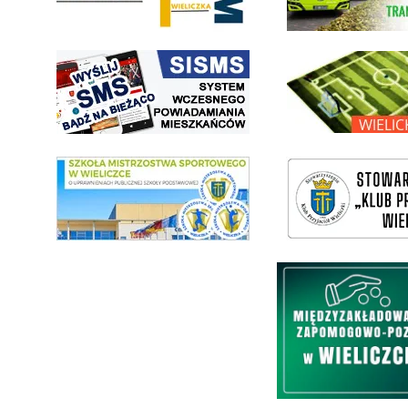
link do strony systemu wczesnego ostrzegania mieszkańców SISMS
link do opisu projektu Wielic
link do SMS Wieliczka
wieliczka-wieliczanie na bis
Międzyzakładowa Kasa Zapom