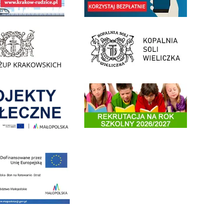
- Muzeum Żup Krakowskich Wieliczka
link do strony Kopalni Soli Wieliczka
enia
Informacja o terminach rekrutacji na rok szkolny 2026/2
 nowego, średniego samochodu ratowniczo-gaśniczego z napędem 4x4 dla OSP Kokotów