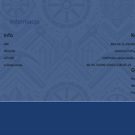
Informacje
Info
K
NIP
683-00-11-450
Te
REGON
000525470
Fa
ePUAP
/y885h0evy6/skrytka
E-
e-Doręczenia
AE:PL-31596-13423-GJEVE-19
G
Po
Wt
Pi