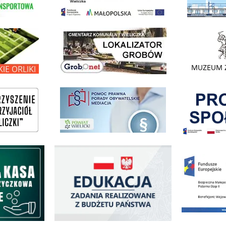
link do lokalizatora grobów na wielickim cmentarzu - grobnet
kie Orliki
link do strony 
Pokonać ogranicz
pomoc prawna wieliczka
ogowo - Pożyczkowa
Edukacja - zadania realizowane z budżetu państwa
Zakup fabrycznie