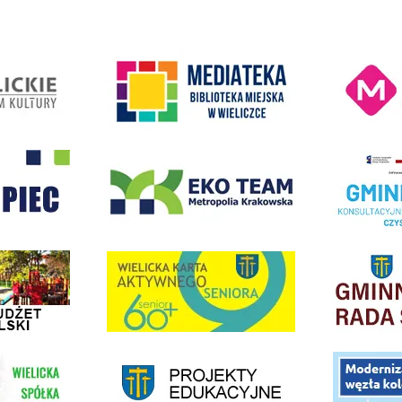
Kino Wielicka M
entrum Kultury
link do strony Mediateka Biblioteka Miejska w Wieliczce
- Wieliczka
EKO-Team-Wieliczka
Realizacja Prog
dżet Obywatelski
link do strony G
link do strony Wielicka Karta Aktywnego Seniora
link do strony - projekty edukacyjne dofinansowane z Europejskiego
ółki Transportowej
link do opisu pr