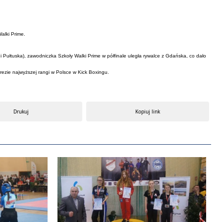
alki Prime.
 Pułtuska), zawodniczka Szkoły Walki Prime w półfinale uległa rywalce z Gdańska, co dało
rezie najwyższej rangi w Polsce w Kick Boxingu.
Drukuj
Kopiuj link