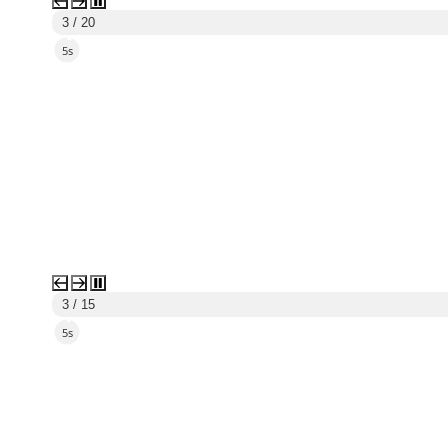
3 / 20
4s
3 / 15
4s