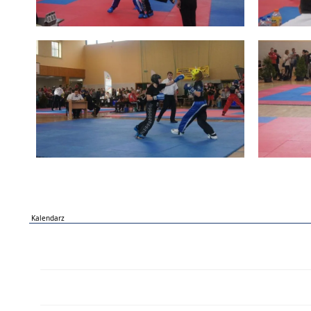
Kalendarz
PN
WT
ŚR
CZ
PI
SO
NI