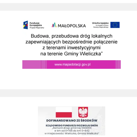
Budowa przebudowa drog prowadzacych do SAG w wieliczce
Remont drogi gminnej 560861K ul. Juliusza Słowackiego w Wieliczc