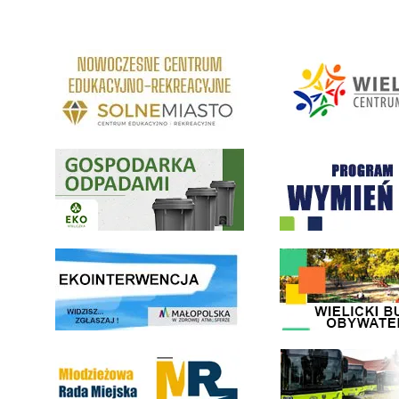
link do strony Centrum Edukacyjno Rekreacyjne
link do strony - Wielickie C
Gospodarka odpadami na terenie Miasta i Gminy Wieliczka
Program "Czyste Powietrze" 
link do strony ekointerwencja dot.- powietrza
link do strony - Wielicki Bu
Młodzieżowa Rada Miejska w Wieliczce
link do strony Wielickiej Sp