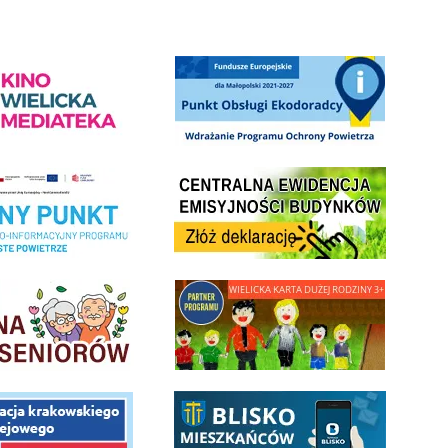
ediateka - zapraszamy
Punkt Obsługi Ekodoradcy Wieliczka
Centrala Ewidencja Emisyjności Budynków - złóż deklarac
ramu Czyste Powietrze w Gminie Wieliczka
minnej Rady Seniorow - Wieliczka
link do strony - Wielicka Karta Dużej Rodziny
 Funduszu Społecznego
link do opisu aplikacji - BLISKO, Gmina Wieliczka w aplika
ojektu budowy linii kolejowej Krakow Rudzice