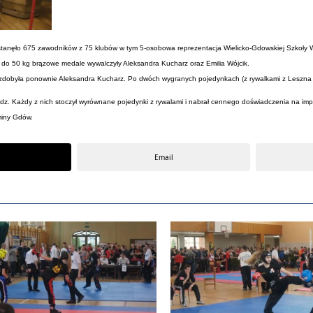
 stanęło 675 zawodników z 75 klubów w tym 5-osobowa reprezentacja Wielicko-Gdowskiej Szkoły W
h do 50 kg brązowe medale wywalczyły Aleksandra Kucharz oraz Emilia Wójcik.
i zdobyła ponownie Aleksandra Kucharz. Po dwóch wygranych pojedynkach (z rywalkami z Leszna i
żdz. Każdy z nich stoczył wyrównane pojedynki z rywalami i nabrał cennego doświadczenia na imp
miny Gdów.
Email