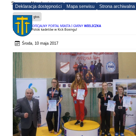
Strona
Aktualności
Deklaracja dostępności
Mapa serwisu
Strona archiwalna
Czytaj na głos
OFICJALNY PORTAL MIASTA I GMINY
WIELICZKA
Mistrzostwa Polski kadetów w Kick Boxingu!
Środa, 10 maja 2017