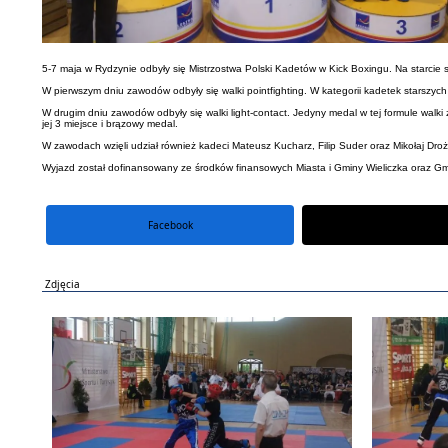
5-7 maja w Rydzynie odbyły się Mistrzostwa Polski Kadetów w Kick Boxingu. Na starcie
W pierwszym dniu zawodów odbyły się walki pointfighting. W kategorii kadetek starszyc
W drugim dniu zawodów odbyły się walki light-contact. Jedyny medal w tej formule walk
jej 3 miejsce i brązowy medal.
W zawodach wzięli udział również kadeci Mateusz Kucharz, Filip Suder oraz Mikołaj Dro
Wyjazd został dofinansowany ze środków finansowych Miasta i Gminy Wieliczka oraz G
Facebook
portal X
Zdjęcia