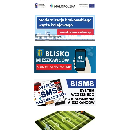
link do opisu projektu budowy linii kolejowej Krakow Rudzice
link do opisu aplikacji - BLISKO, Gmina Wieliczka w aplikacji Blisko
link do strony systemu wczesnego ostrzegania mieszkańców SISMS
link do opisu projektu Wielickie Orliki