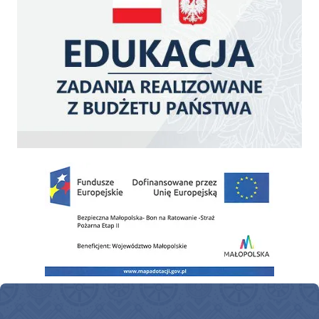
Zakup fabrycznie nowego, średniego samochodu ratowniczo-gaśniczego z napę