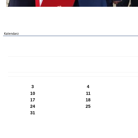
Kalendarz
PN
WT
ŚR
CZ
PI
SO
NI
3
4
10
11
17
18
24
25
31