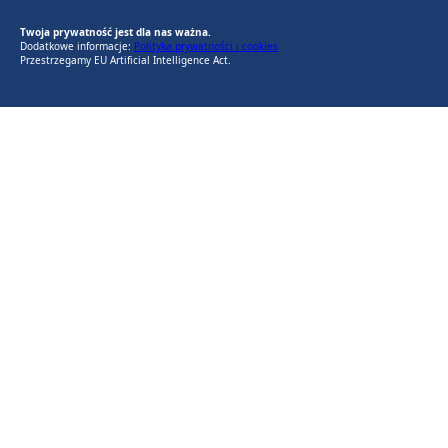
EU AI Act
RODO Zgodne
RODO przyjazne narzędzia
Twoja prywatność jest dla nas ważna.
Dodatkowe informacje:
Polityka prywatności i cookies
Przestrzegamy EU Artificial Intelligence Act.