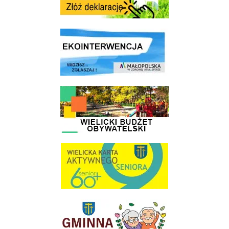
link do strony ekointerwencja dot.- powietrza
link do strony - Wielicki Budżet Obywatelski
link do strony Wielicka Karta Aktywnego Seniora
link do strony Gminnej Rady Seniorow - Wieliczka