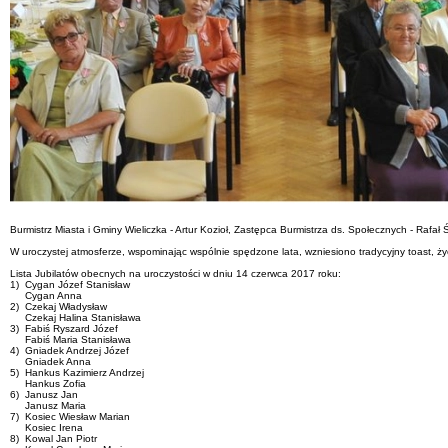
Burmistrz Miasta i Gminy Wieliczka - Artur Kozioł, Zastępca Burmistrza ds. Społecznych - Raf
W uroczystej atmosferze, wspominając wspólnie spędzone lata, wzniesiono tradycyjny toast, życ
Lista Jubilatów obecnych na uroczystości w dniu 14 czerwca 2017 roku:
1) Cygan Józef Stanisław
Cygan Anna
2) Czekaj Władysław
Czekaj Halina Stanisława
3) Fabiś Ryszard Józef
Fabiś Maria Stanisława
4) Gniadek Andrzej Józef
Gniadek Anna
5) Hankus Kazimierz Andrzej
Hankus Zofia
6) Janusz Jan
Janusz Maria
7) Kosiec Wiesław Marian
Kosiec Irena
8) Kowal Jan Piotr