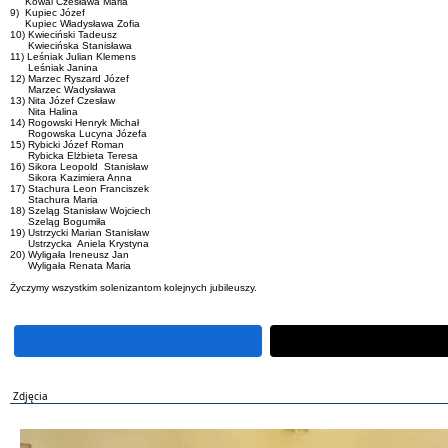
Kowal Czesława Maria
9) Kupiec Józef
Kupiec Władysława Zofia
10) Kwieciński Tadeusz
Kwiecińska Stanisława
11) Leśniak Julian Klemens
Leśniak Janina
12) Marzec Ryszard Józef
Marzec Wadysława
13) Nita Józef Czesław
Nita Halina
14) Rogowski Henryk Michał
Rogowska Lucyna Józefa
15) Rybicki Józef Roman
Rybicka Elżbieta Teresa
16) Sikora Leopold Stanisław
Sikora Kazimiera Anna
17) Stachura Leon Franciszek
Stachura Maria
18) Szeląg Stanisław Wojciech
Szeląg Bogumiła
19) Ustrzycki Marian Stanisław
Ustrzycka Aniela Krystyna
20) Wyligała Ireneusz Jan
Wyligała Renata Maria
Życzymy wszystkim solenizantom kolejnych jubileuszy.
Zdjęcia