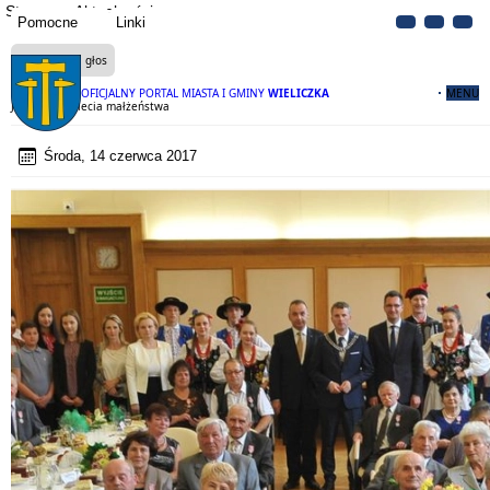
Strona
Aktualności
Pomocne
Linki
Czytaj na głos
OFICJALNY PORTAL MIASTA I GMINY
WIELICZKA
MENU
Jubileusz 50-lecia małżeństwa
Środa, 14 czerwca 2017