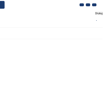
Drukuj
Biznes
Turystyka
Kontakt