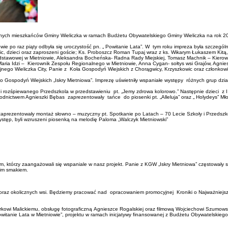
olicznych mieszkańców Gminy Wieliczka w ramach Budżetu Obywatelskiego Gminy Wieliczka na rok 2
owie po raz piąty odbyła się uroczystość pn. „ Powitanie Lata”. W tym roku impreza była szcze
ic, dzieci oraz zaproszeni goście; Ks. Proboszcz Roman Tupaj wraz z ks. Wikarym Łukaszem Ki
odstawowej w Mietniowie, Aleksandra Bocheńska- Radna Rady Miejskiej, Tomasz Machnik – Kierow
Maria Idzi – Kierownik Zespołu Regionalnego w Mietniowie, Anna Cygan- sołtys wsi Grajów, Agni
go Wieliczka City, Panie z Koła Gospodyń Wiejskich z Chorągwicy, Krzyszkowic oraz członkowie
ło Gospodyń Wiejskich „Iskry Mietniowa”. Imprezę uświetniły wspaniałe występy różnych grup dzi
 rozśpiewanego Przedszkola w przedstawieniu pt. „Jemy zdrowa kolorowo.” Następnie dzieci z I –
zewodnictwem Agnieszki Bębas zaprezentowały tańce do piosenki pt. „Alleluja” oraz „ Holydeys” 
zaprezentowały montaż słowno – muzyczny pt. Spotkanie po Latach – 70 Lecie Szkoły i Przedszkola
tęp, byli wzruszeni piosenką na melodię Paloma „Walczyk Mietniowski”
 którzy zaangażowali się wspaniale w nasz projekt. Panie z KGW „Iskry Mietniowa” częstowały sma
oim smakiem.
 oraz okolicznych wsi. Będziemy pracować nad opracowaniem promocyjnej Kroniki o Najważniejs
owi Malickiemu, obsługę fotograficzną Agnieszce Rogalskiej oraz filmową Wojciechowi Szumowski
owitanie Lata w Mietniowie”, projektu w ramach inicjatywy finansowanej z Budżetu Obywatelskiego