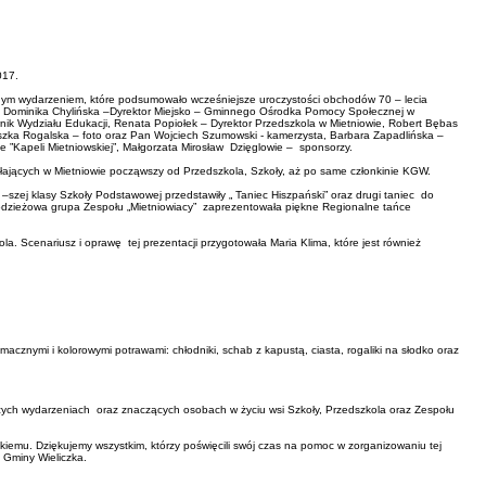
017.
gólnym wydarzeniem, które podsumowało wcześniejsze uroczystości obchodów 70 – lecia
tą, Dominika Chylińska –Dyrektor Miejsko – Gminnego Ośrodka Pomocy Społecznej w
nik Wydziału Edukacji, Renata Popiołek – Dyrektor Przedszkola w Mietniowie, Robert Bębas
eszka Rogalska – foto oraz Pan Wojciech Szumowski - kamerzysta, Barbara Zapadlińska –
 ”Kapeli Mietniowskiej”, Małgorzata Mirosław Dzięglowie – sponsorzy.
ałających w Mietniowie począwszy od Przedszkola, Szkoły, aż po same członkinie KGW.
szej klasy Szkoły Podstawowej przedstawiły „ Taniec Hiszpański” oraz drugi taniec do
Młodzieżowa grupa Zespołu „Mietniowiacy” zaprezentowała piękne Regionalne tańce
. Scenariusz i oprawę tej prezentacji przygotowała Maria Klima, które jest również
cznymi i kolorowymi potrawami: chłodniki, schab z kapustą, ciasta, rogaliki na słodko oraz
zych wydarzeniach oraz znaczących osobach w życiu wsi Szkoły, Przedszkola oraz Zespołu
emu. Dziękujemy wszystkim, którzy poświęcili swój czas na pomoc w zorganizowaniu tej
 Gminy Wieliczka.