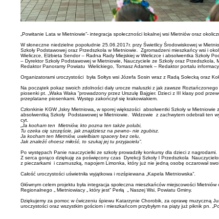
„Powitanie Lata w Mietniowie”- integracja społeczności lokalnej wsi Mietniów oraz ok
W słoneczne niedzielne popołudnie 25.06.2017r. przy Świetlicy Środowiskowej w Mietni
Szkoły Podstawowej oraz Przedszkola w Mietniowie. Zgromadzeni mieszkańcy wsi i okol
Wieliczce, Elżbieta Sendor – Radna Rady Miejskiej w Wieliczce i absolwentka Szkoły P
– Dyrektor Szkoły Podstawowej w Mietniowie, Nauczyciele ze Szkoły oraz Przedszkola, 
Redaktor Panoramy Powiatu Wielickiego, Tomasz Adamek – Redaktor portalu informacyjne
Organizatorami uroczystości była Sołtys wsi Józefa Sosin wraz z Radą Sołecką oraz Ko
Na początek pokaz swoich zdolności dały urocze maluszki z jak zawsze Roztańczonego i
piosenki pt. „Waka Waka ”prowadzony przez Urszulę Bajgier. Dzieci z III klasy pod pr
przeplatane piosenkami. Występ zakończył się krakowiakiem.
Członkinie KGW „Iskry Mietniowa„ w sporej większości absolwentki Szkoły w Mietniowie 
absolwentką Szkoły Podstawowej w Mietniowie. Widzowie z zachwytem odebrali ten wys
cyt.
„Ja kocham ten Mietniów, kto pozna ten także polubi,
Tu czeka cię szczęście, jak znajdziesz na pewno- nie zgubisz.
Ja kocham ten Mietniów, uwielbiam spacery bez celu,
Jak znaleźć chcesz miłość, to szukaj jej tu przyjacielu”.
Po występach Panie nauczycielki ze szkoły prowadziły konkursy dla dzieci z nagrodami.
Z serca gorąco dziękuję za poświęcony czas Dyrekcji Szkoły I Przedszkola Nauczycielom,
z pieczarkami i czarnuszką, napojem Limonka, który już nie jedną osobę oczarował sw
Całość uroczystości uświetniła wyjątkowa i rozśpiewana „Kapela Mietniowska”.
Głównym celem projektu była integracja społeczna mieszkańców miejscowości Mietniów
Regionalnego „ Mietniowiacy „ który jest” Perłą „ Naszej Wsi, Powiatu Gminy.
Dziękujemy za pomoc w ćwiczeniu śpiewu Katarzynie Chorobik, za oprawę muzyczną Jurk
uroczystości oraz wszystkim gościom i mieszkańcom przybyłym na piąty już piknik pn. „P