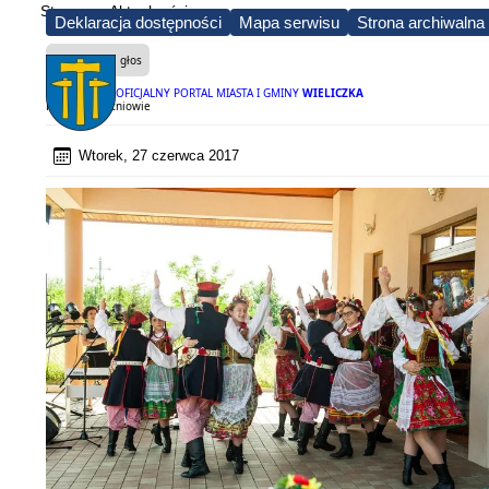
Strona
Aktualności
Deklaracja dostępności
Mapa serwisu
Strona archiwalna
Czytaj na głos
OFICJALNY PORTAL MIASTA I GMINY
WIELICZKA
Piknik w Mietniowie
Wtorek, 27 czerwca 2017