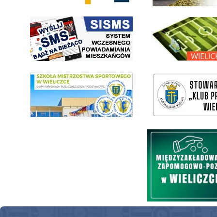
link do strony systemu wczesnego ostrzegania mieszkańców SISMS
link do opisu projektu Wielic
link do SMS Wieliczka
wieliczka-wieliczanie na bis
Międzyzakładowa Kasa Zapom