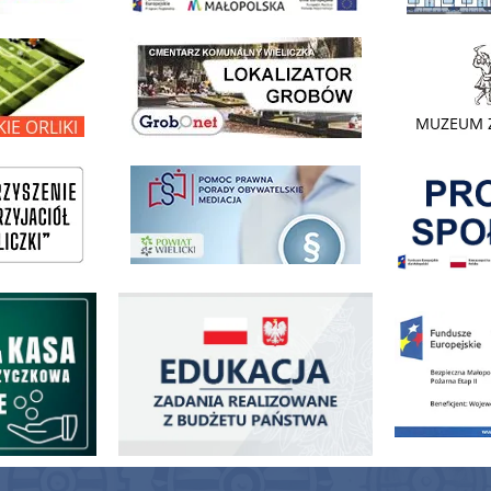
link do lokalizatora grobów na wielickim cmentarzu - grobnet
kie Orliki
link do strony 
Pokonać ogranicz
pomoc prawna wieliczka
ogowo - Pożyczkowa
Edukacja - zadania realizowane z budżetu państwa
Zakup fabrycznie