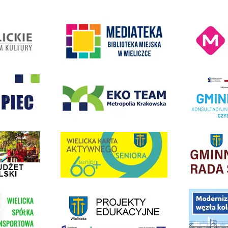
Kino Wielicka M
entrum Kultury
link do strony Mediateka Biblioteka Miejska w Wieliczce
- Wieliczka
EKO-Team-Wieliczka
Realizacja Prog
dżet Obywatelski
link do strony G
link do strony Wielicka Karta Aktywnego Seniora
link do strony - projekty edukacyjne dofinansowane z Europejskiego
ółki Transportowej
link do opisu pr