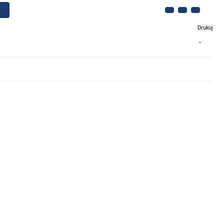
Drukuj
Biznes
Turystyka
Kontakt