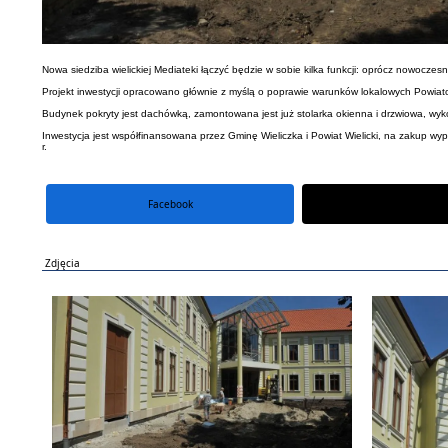
Nowa siedziba wielickiej Mediateki łączyć będzie w sobie kilka funkcji: oprócz nowoczesne
Projekt inwestycji opracowano głównie z myślą o poprawie warunków lokalowych Powiatowej
Budynek pokryty jest dachówką, zamontowana jest już stolarka okienna i drzwiowa, wyko
Inwestycja jest współfinansowana przez Gminę Wieliczka i Powiat Wielicki, na zakup 
r.
Facebook
portal X
Zdjęcia