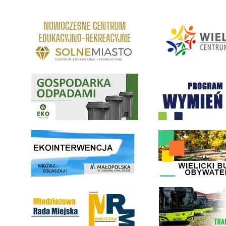
link do strony Centrum Edukacyjno Rekreacyjne
link do strony - Wielickie C
Gospodarka odpadami na terenie Miasta i Gminy Wieliczka
Program "Czyste Powietrze" 
link do strony ekointerwencja dot.- powietrza
link do strony - Wielicki Bu
Młodzieżowa Rada Miejska w Wieliczce
link do strony Wielickiej Sp