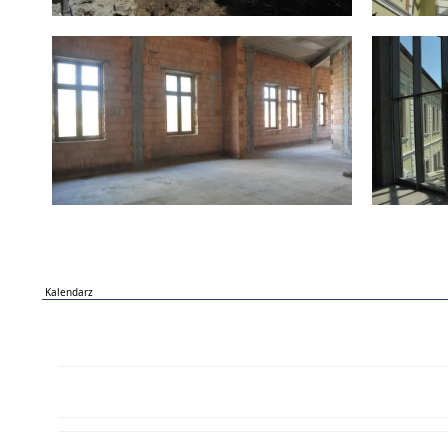
Kalendarz
PN
WT
ŚR
CZ
PI
SO
NI