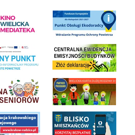
ediateka - zapraszamy
Punkt Obsługi Ekodoradcy Wieliczka
Centrala Ewidencja Emisyjności Budynków - złóż deklarac
ramu Czyste Powietrze w Gminie Wieliczka
minnej Rady Seniorow - Wieliczka
link do strony - Wielicka Karta Dużej Rodziny
 Funduszu Społecznego
link do opisu aplikacji - BLISKO, Gmina Wieliczka w aplika
ojektu budowy linii kolejowej Krakow Rudzice