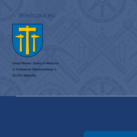
Wieliczka.eu
Urząd Miasta i Gminy w Wieliczce
ul. Powstania Warszawskiego 1
32-020 Wieliczka
Spełniamy standardy WCAG 2.2
Spełniamy standardy W3C