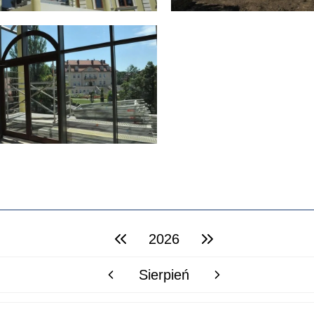
2026
poprzedni rok
następny rok
Sierpień
poprzedni miesiąc
następny miesiąc