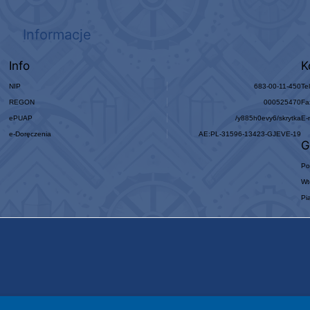
Informacje
Info
K
NIP
683-00-11-450
Te
REGON
000525470
Fa
ePUAP
/y885h0evy6/skrytka
E-
e-Doręczenia
AE:PL-31596-13423-GJEVE-19
G
Po
Wt
Pi