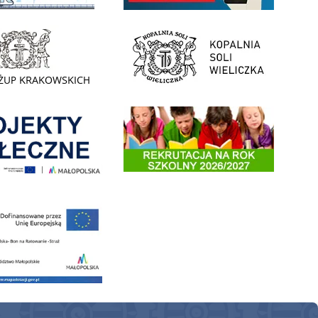
- Muzeum Żup Krakowskich Wieliczka
link do strony Kopalni Soli Wieliczka
enia
Informacja o terminach rekrutacji na rok szkolny 2026/2
 nowego, średniego samochodu ratowniczo-gaśniczego z napędem 4x4 dla OSP Kokotów