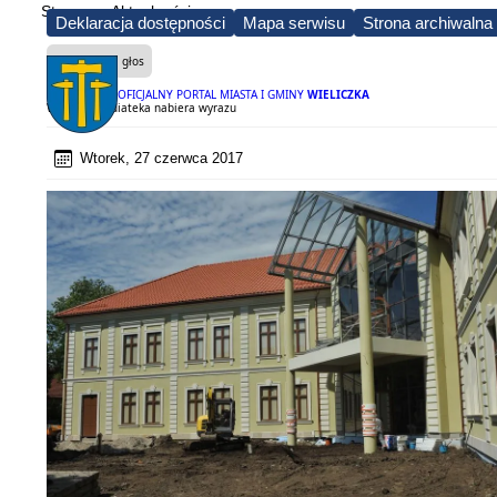
Strona
Aktualności
Deklaracja dostępności
Mapa serwisu
Strona archiwalna
Czytaj na głos
OFICJALNY PORTAL MIASTA I GMINY
WIELICZKA
Wielicka Mediateka nabiera wyrazu
Wtorek, 27 czerwca 2017