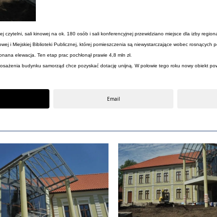
j czytelni, sali kinowej na ok. 180 osób i sali konferencyjnej przewidziano miejsce dla izby regiona
 i Miejskiej Biblioteki Publicznej, której pomieszczenia są niewystarczające wobec rosnących pot
nana elewacja. Ten etap prac pochłonął prawie 4,8 mln zł.
wyposażenia budynku samorząd chce pozyskać dotację unijną. W połowie tego roku nowy obiekt p
Email