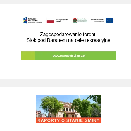
Budowa przebudowa drog prowadzacych do 
Remont drogi gminnej 560861K ul. Juliusza 