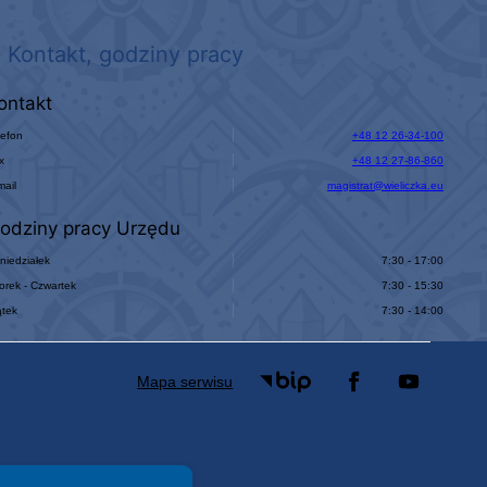
Kontakt, godziny pracy
ontakt
lefon
+48 12 26-34-100
x
+48 12 27-86-860
mail
magistrat@wieliczka.eu
odziny pracy Urzędu
niedziałek
7:30 - 17:00
orek - Czwartek
7:30 - 15:30
ątek
7:30 - 14:00
Mapa serwisu