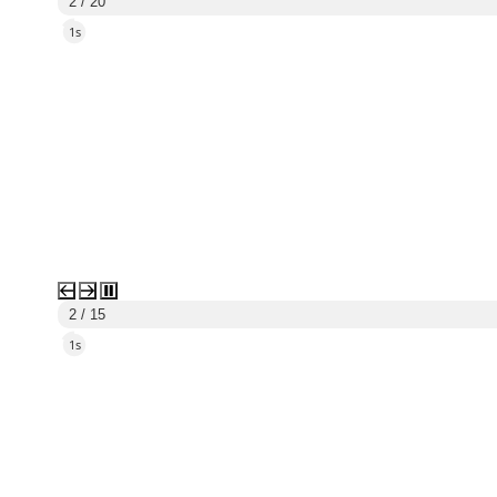
3 / 20
5s
3 / 15
5s