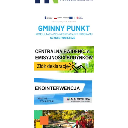
Realizacja Programu Czyste Powietrze w Gminie Wieliczka
Centrala Ewidencja Emisyjności Budynków - złóż deklarację
link do strony ekointerwencja dot.- powietrza
link do strony - Wielicki Budżet Obywatelski