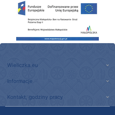
Zakup fabrycznie nowego, średniego samochodu ratowniczo-gaśniczego z napę
Wieliczka.eu
Informacje
Kontakt, godziny pracy