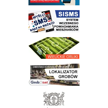
link do strony systemu wczesnego ostrzegania mieszkańców SISMS
link do opisu projektu Wielickie Orliki
link do lokalizatora grobów na wielickim cmentarzu - grobnet
link do strony - Muzeum Żup Krakowskich Wieliczka