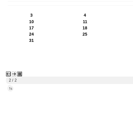
PN
WT
ŚR
CZ
PI
SO
NI
3
4
10
11
17
18
24
25
31
1 / 2
4s