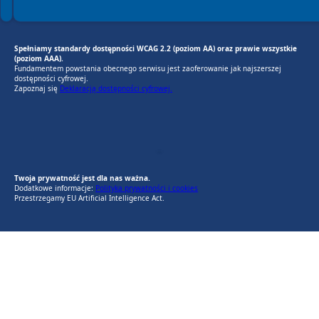
Spełniamy standardy dostępności WCAG 2.2 (poziom AA) oraz prawie wszystkie
(poziom AAA).
Fundamentem powstania obecnego serwisu jest zaoferowanie jak najszerszej
dostępności cyfrowej.
Zapoznaj się
Deklaracją dostępności cyfrowej.
EU AI Act
RODO Zgodne
RODO przyjazne narzędzia
Twoja prywatność jest dla nas ważna.
Dodatkowe informacje:
Polityka prywatności i cookies
Przestrzegamy EU Artificial Intelligence Act.