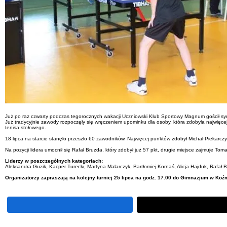
Już po raz czwarty podczas tegorocznych wakacji Uczniowski Klub Sportowy Magnum gościł sy
Już tradycyjnie zawody rozpoczęły się wręczeniem upominku dla osoby, która zdobyła najwięcej
tenisa stołowego.
18 lipca na starcie stanęło przeszło 60 zawodników. Najwięcej punktów zdobył Michał Piekarczy
Na pozycji lidera umocnił się Rafał Bruzda, który zdobył już 57 pkt, drugie miejsce zajmuje Toma
Liderzy w poszczególnych kategoriach:
Aleksandra Guzik, Kacper Turecki, Martyna Malarczyk, Bartłomiej Kornaś, Alicja Hajduk, Rafał 
Organizatorzy zapraszają na kolejny turniej 25 lipca na godz. 17.00 do Gimnazjum w Koź