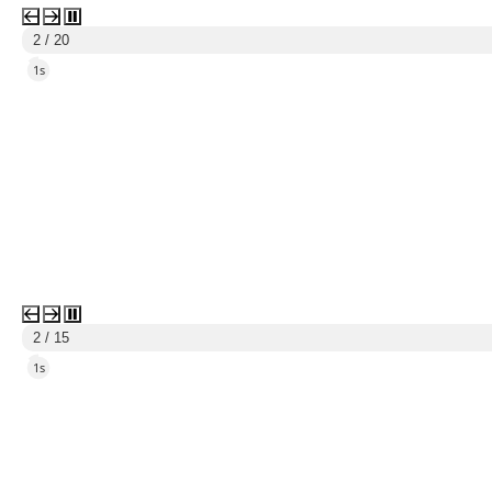
3 / 20
4s
3 / 15
4s