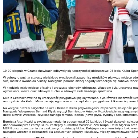
19-20 sierpnia w Czarnochowicach odbywały się uroczystości jubileuszowe 95-lecia Klubu Sp
W sobotę o puchar starosty wielickiego rywalizowali zawodnicy młodzików, pierwsze miejsce zd
swój marsz o awans do A klasy. Następnie pomimo słabej pogody rozpoczęła się zabawa taneczn
W niedziele miały miejsce oficjalne i uroczyste obchody jubileuszu. Wstępem była uroczysta ms
wytrwałości, wierze oraz zdrowym duchu w zdrowym ciele każdego sportowca.
Klub z Czarnochowic na tą uroczystość przygotował piękny wieniec, była również możliwość uca
uroczystości do klubu. Mimo padającego deszczu zarząd klubu przygotował kilkanaście parasoli,
Na wstępie prezesi Krzysztof Kałuża i Bernard Klęsk przywitali gości i w pierwszej kolejności 
Następnie Wiceprezes Bernard Klęsk wręczył Burmistrzowi Arturowi Koziołowi pierwszy egzempla
dzięki Gminie Wieliczka, czyli kapitalnego remontu boiska (nowa płyta, trybuny i cała infrastrukt
Burmistrz Artur Kozioł w swoim przemówieniu podsumował 95 lat klubu i życzył dalszych sukces
uhonorowani przez zarząd klubu zastępcy burmistrza Wieliczki: Piotr Krupa, Rafał Ślęczka o
MZPN oraz odznaczenia dla zasłużonych działaczy klubu. Kolejnym akcentem święta było wystą
nastąpiło wręczenie odznaczeń dla zasłużonych piłkarzy i działaczy, między innymi zawodników k