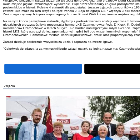
Wyjątkowo prezydium MZLZS przyznało też złotą honorową odznakę prezesowi klubu Krzysztofo
miało miejsce piękne i wzruszające wydarzenie, z rąk prezesów Kałuży i Klęska pamiątkowe stat
poziom klubu w historii. Kolejne 4 statuetki dla pozostałych jeszcze żyjących zawodników z 
zawsze klub może na nich liczyć i na ręce trenera J. Saja delegacja OSP wręczyła 3 piłki mec
Zaricznego czy innych imprez wspomaganych przez Powiat Wielicki i wspieranie najstarszego klu
Na samym końcu pamiątkowe statuetki, dyplomy z podziękowaniami zostały wręczone 3 firmom, kt
niedzielnych uroczystości była prezentacja hymnu LKS Czarnochowice (wyk. Z. Klęsk, K. Dud
mieszkańców Czarnochowic w latach 50-tych. Po bardzo nostalgicznym i miłym akcencie, zapr
historii LKS, który wzruszył do łez zgromadzonych, gdyż byli pod wrażeniem miłych wspomnień i
Czarnochowicach. Pamiątkowe medale, koszulki jubileuszowe, szaliki oraz proporczyki cały czas
Zarząd dziękuje serdecznie wszystkim za udział i zaprasza na mecze ligowe.
"Cokolwiek się zdarzy, ja za tym tęsknił będę wciąż i marzył, co jedną nazwę ma: Czarnocho
Zdjęcia