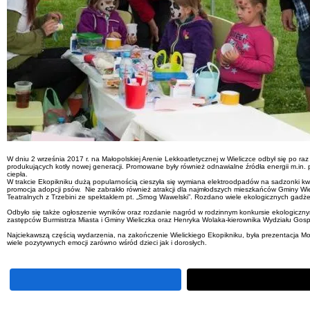
W dniu 2 września 2017 r. na Małopolskiej Arenie Lekkoatletycznej w Wieliczce odbył się po ra
produkujących kotły nowej generacji. Promowane były również odnawialne źródła energii m.i
ciepła.
W trakcie Ekopikniku dużą popularnością cieszyła się wymiana elektroodpadów na sadzonki kwi
promocja adopcji psów. Nie zabrakło również atrakcji dla najmłodszych mieszkańców Gminy Wi
Teatralnych z Trzebini ze spektaklem pt. „Smog Wawelski”. Rozdano wiele ekologicznych gadżet
Odbyło się także ogłoszenie wyników oraz rozdanie nagród w rodzinnym konkursie ekologic
zastępców Burmistrza Miasta i Gminy Wieliczka oraz Henryka Wolaka-kierownika Wydziału Gos
Najciekawszą częścią wydarzenia, na zakończenie Wielickiego Ekopikniku, była prezentacja 
wiele pozytywnych emocji zarówno wśród dzieci jak i dorosłych.