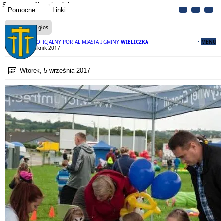
Strona
Aktualności
Pomocne
Linki
Czytaj na głos
OFICJALNY PORTAL MIASTA I GMINY
WIELICZKA
MENU
Wielicki Ekopiknik 2017
Wtorek, 5 września 2017