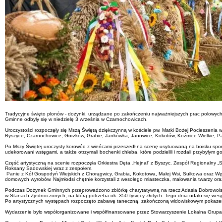
Tradycyjne święto plonów - dożynki, urządzane po zakończeniu najważniejszych prac polowych, 
Gminne odbyły się w niedzielę 3 września w Czarnochowicach.
Uroczystości rozpoczęły się Mszą Świętą dziękczynną w kościele pw. Matki Bożej Pocieszeni
Byszyce, Czarnochowice, Gorzków, Grabie, Jankówka, Janowice, Kokotów, Koźmice Wielkie, Pa
Po Mszy Świętej uroczysty korowód z wieńcami przeszedł na scenę usytuowaną na boisku sporto
udekorowani wstęgami, a także otrzymali bochenki chleba, które podzielili i rozdali przybyłym g
Część artystyczną na scenie rozpoczęła Orkiestra Dęta „Hejnał” z Byszyc. Zespół Regionalny „
Roksany Sadowskiej wraz z zespołem.
Panie z Kół Gospodyń Wiejskich z Chorągwicy, Grabia, Kokotowa, Małej Wsi, Sułkowa oraz Węgr
domowych wyrobów. Najmłodsi chętnie korzystali z wesołego miasteczka, malowania twarzy oraz
Podczas Dożynek Gminnych przeprowadzono zbiórkę charytatywną na rzecz Adasia Dobrowolsk
w Stanach Zjednoczonych, na którą potrzeba ok. 350 tysięcy złotych. Tego dnia udało się wes
Po artystycznych występach rozpoczęto zabawę taneczną, zakończoną widowiskowym pokazem
Wydarzenie było współorganizowane i współfinansowane przez Stowarzyszenie Lokalna Grupa 