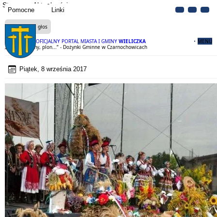
Strona
Aktualności
Pomocne
Linki
Czytaj na głos
OFICJALNY PORTAL MIASTA I GMINY
WIELICZKA
MENU
„Plon niesiemy, plon...” - Dożynki Gminne w Czarnochowicach
Piątek, 8 września 2017