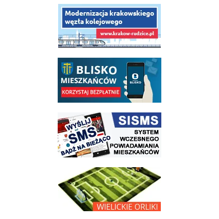
link do opisu projektu budowy linii kolejowej Krakow Rudzice
link do opisu aplikacji - BLISKO, Gmina Wieliczka w aplikacji Blisko
link do strony systemu wczesnego ostrzegania mieszkańców SISMS
link do opisu projektu Wielickie Orliki