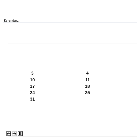
Kalendarz
PN
WT
ŚR
CZ
PI
SO
NI
3
4
10
11
17
18
24
25
31