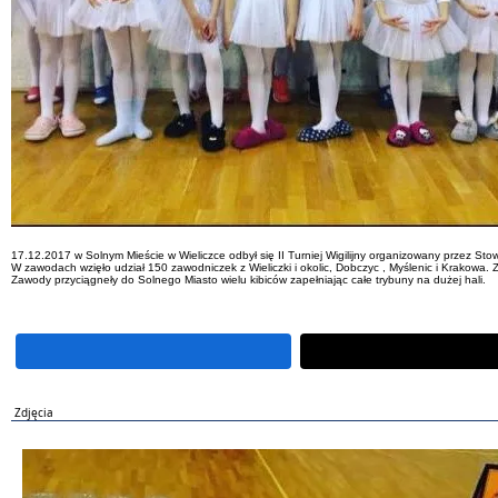
17.12.2017 w Solnym Mieście w Wieliczce odbył się II Turniej Wigilijny organizowany przez St
W zawodach wzięło udział 150 zawodniczek z Wieliczki i okolic, Dobczyc , Myślenic i Krakowa.
Zawody przyciągneły do Solnego Miasto wielu kibiców zapełniając całe trybuny na dużej hali.
Zdjęcia