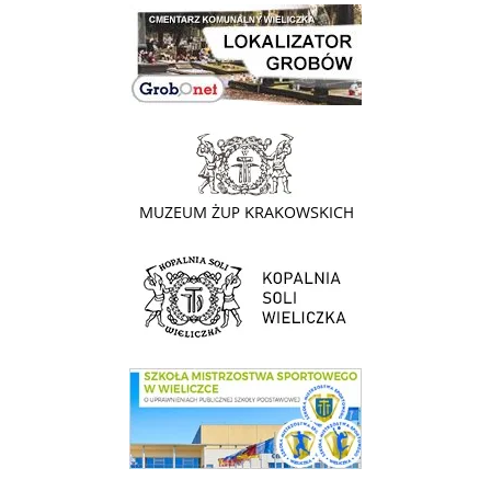
link do lokalizatora grobów na wielickim cmentarzu - grobnet
link do strony - Muzeum Żup Krakowskich Wieliczka
link do strony Kopalni Soli Wieliczka
link do SMS Wieliczka