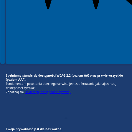
Spełniamy standardy dostępności WCAG 2.2 (poziom AA) oraz prawie wszystkie
(poziom AAA).
Fundamentem powstania obecnego serwisu jest zaoferowanie jak najszerszej
dostępności cyfrowej.
Zapoznaj się
Deklaracją dostępności cyfrowej.
EU AI Act
RODO Zgodne
RODO przyjazne narzędzia
Twoja prywatność jest dla nas ważna.