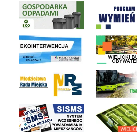
Gospodarka odpadami na terenie Miasta i Gminy Wieliczka
Program "Czyste Powietrze" 
link do strony ekointerwencja dot.- powietrza
link do strony - Wielicki Bu
Młodzieżowa Rada Miejska w Wieliczce
link do strony Wielickiej Sp
link do strony systemu wczesnego ostrzegania mieszkańców SISMS
link do opisu projektu Wielic