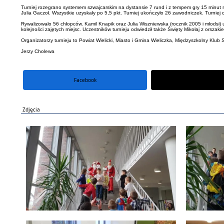
Turniej rozegrano systemem szwajcarskim na dystansie 7 rund i z tempem gry 15 minut n
Julia Gaczoł. Wszystkie uzyskały po 5,5 pkt. Turniej ukończyło 26 zawodniczek. Turni
Rywalizowało 56 chłopców. Kamil Knapik oraz Julia Wiszniewska (rocznik 2005 i młodsi) u
kolejności zajętych miejsc. Uczestników turnieju odwiedził także Święty Mikołaj z orsza
Organizatorzy turnieju to Powiat Wielicki, Miasto i Gmina Wieliczka, Międzyszkolny Kl
Jerzy Cholewa
Facebook
portal X
Zdjęcia