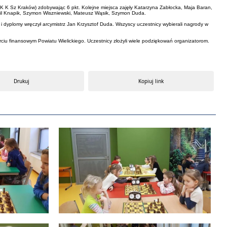
(K K Sz Kraków) zdobywając 6 pkt. Kolejne miejsca zajęły Katarzyna Zabłocka, Maja Baran,
Kamil Knapik, Szymon Wiszniewski, Mateusz Wąsik, Szymon Duda.
y i dyplomy wręczył arcymistrz Jan Krzysztof Duda. Wszyscy uczestnicy wybierali nagrody w
rciu finansowym Powiatu Wielickiego. Uczestnicy złożyli wiele podziękowań organizatorom.
Drukuj
Kopiuj link