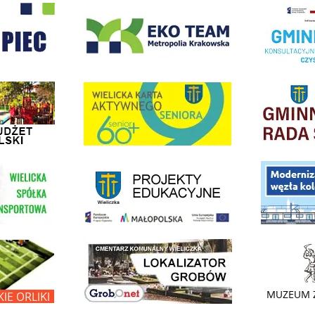
- Wieliczka
EKO-Team-Wieliczka
Realizacja Prog
dżet Obywatelski
link do strony G
link do strony Wielicka Karta Aktywnego Seniora
link do strony - projekty edukacyjne dofinansowane z Europejskiego
ółki Transportowej
link do opisu pr
link do lokalizatora grobów na wielickim cmentarzu - grobnet
kie Orliki
link do strony 