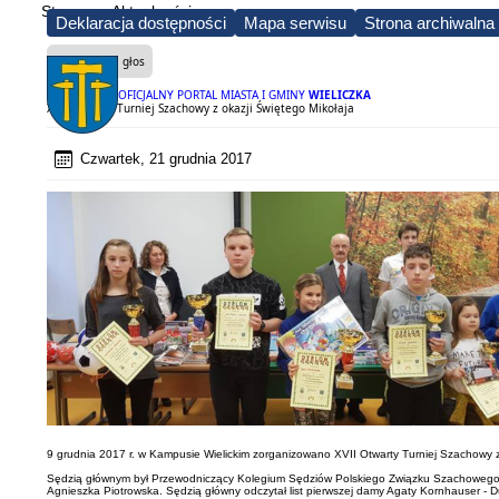
Strona
Aktualności
Deklaracja dostępności
Mapa serwisu
Strona archiwalna
Czytaj na głos
OFICJALNY PORTAL MIASTA I GMINY
WIELICZKA
XVII Otwarty Turniej Szachowy z okazji Świętego Mikołaja
Czwartek, 21 grudnia 2017
9 grudnia 2017 r. w Kampusie Wielickim zorganizowano XVII Otwarty Turniej Szachowy z
Sędzią głównym był Przewodniczący Kolegium Sędziów Polskiego Związku Szachowego, s
Agnieszka Piotrowska. Sędzią główny odczytał list pierwszej damy Agaty Kornhauser - Dud