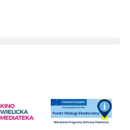
e
ediateka - zapraszamy
Punkt Obsługi Ekodoradcy Wieliczka