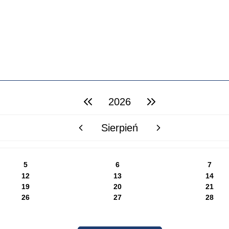
2026
poprzedni rok
następny rok
Sierpień
poprzedni miesiąc
następny miesiąc
5
6
7
12
13
14
19
20
21
26
27
28