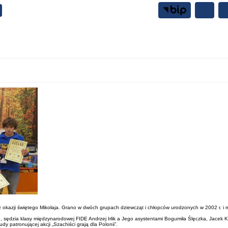
Samorząd
Mieszkańcy
 okazji świętego Mikołaja. Grano w dwóch grupach dziewcząt i chłopców urodzonych w 2002 r. i 
ędzia klasy międzynarodowej FIDE Andrzej Irlik a Jego asystentami Bogumiła Ślęczka, Jacek Ka
y patronującej akcji „Szachiści grają dla Polonii”.