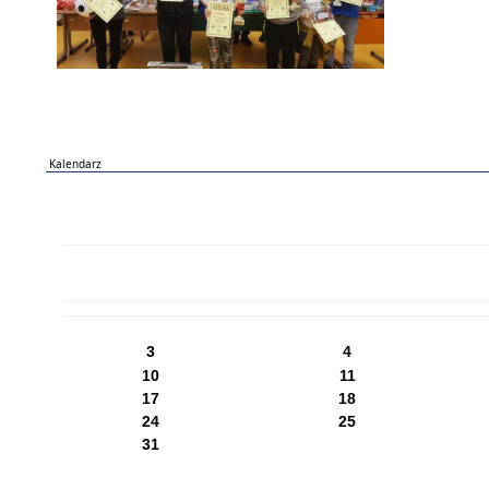
Kalendarz
PN
WT
ŚR
CZ
PI
SO
NI
3
4
10
11
17
18
24
25
31