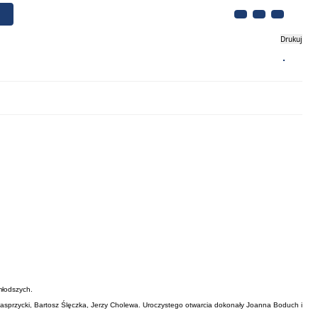
Drukuj
Biznes
Turystyka
Kontakt
młodszych.
sprzycki, Bartosz Ślęczka, Jerzy Cholewa. Uroczystego otwarcia dokonały Joanna Boduch i