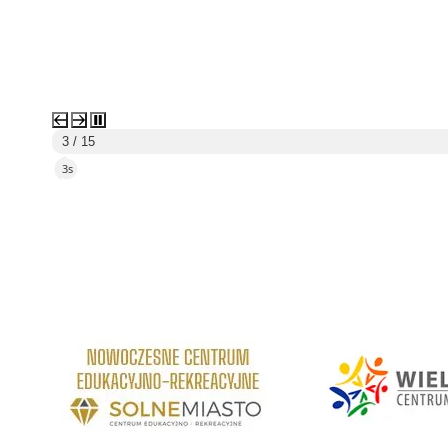
3 / 15
1s
link do strony Centrum Edukacyjno Rekreacyjne
link do strony - Wielickie C