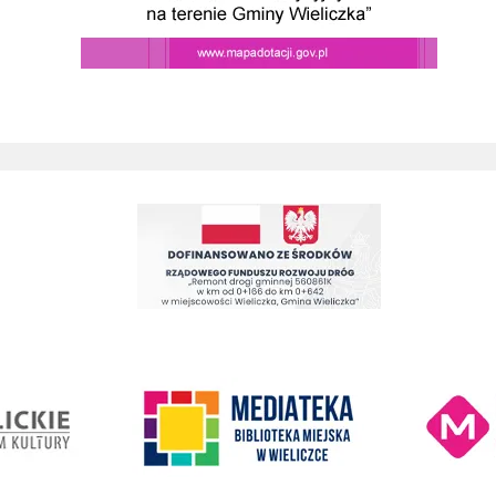
Remont drogi gminnej 560861K ul. Juliusza Słowackiego w Wieliczc
Kino Wielicka M
entrum Kultury
link do strony Mediateka Biblioteka Miejska w Wieliczce