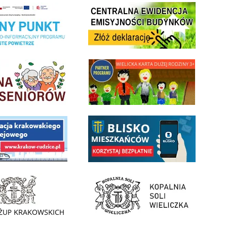
Centrala Ewidencja Emisyjności Budynków - złóż deklarac
ramu Czyste Powietrze w Gminie Wieliczka
minnej Rady Seniorow - Wieliczka
link do strony - Wielicka Karta Dużej Rodziny
 Funduszu Społecznego
link do opisu aplikacji - BLISKO, Gmina Wieliczka w aplika
ojektu budowy linii kolejowej Krakow Rudzice
- Muzeum Żup Krakowskich Wieliczka
link do strony Kopalni Soli Wieliczka