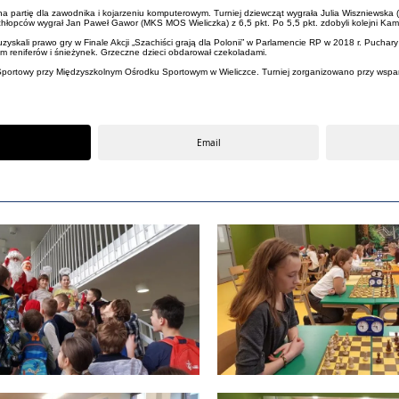
a partię dla zawodnika i kojarzeniu komputerowym. Turniej dziewcząt wygrała Julia Wiszniewska 
ej chłopców wygrał Jan Paweł Gawor (MKS MOS Wieliczka) z 6,5 pkt. Po 5,5 pkt. zdobyli kolejni 
zyskali prawo gry w Finale Akcji „Szachiści grają dla Polonii” w Parlamencie RP w 2018 r. Puchar
kiem reniferów i śnieżynek. Grzeczne dzieci obdarował czekoladami.
ub Sportowy przy Międzyszkolnym Ośrodku Sportowym w Wieliczce. Turniej zorganizowano przy wspa
Email