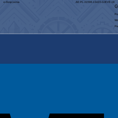
e-Doręczenia
AE:PL-31596-13423-GJEVE-19
G
Po
Wt
Pi