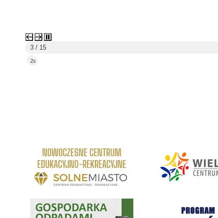
3 / 15
1s
link do strony Centrum Edukacyjno Rekreacyjne
link do strony - Wielickie C
Gospodarka odpadami na terenie Miasta i Gminy Wieliczka
Program "Czyste Powietrze" 