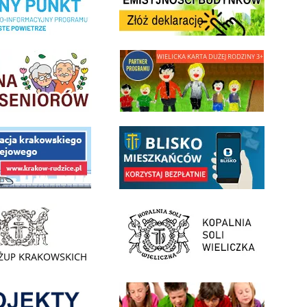
minnej Rady Seniorow - Wieliczka
link do strony - Wielicka Karta Dużej Rodziny
 Funduszu Społecznego
link do opisu aplikacji - BLISKO, Gmina Wieliczka w aplika
ojektu budowy linii kolejowej Krakow Rudzice
- Muzeum Żup Krakowskich Wieliczka
link do strony Kopalni Soli Wieliczka
enia
Informacja o terminach rekrutacji na rok szkolny 2026/2