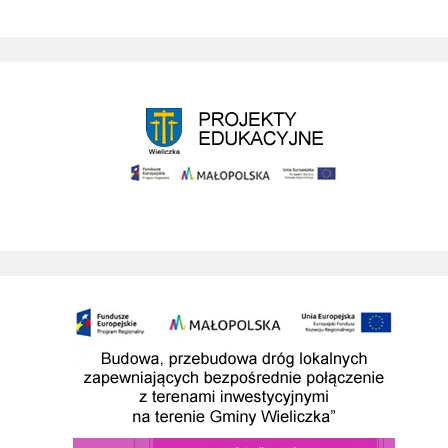
Projekty edukacyjne
Budowa przebudowa drog prowadzacych do SAG w wieliczce