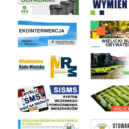
link do strony ekointerwencja dot.- powietrza
link do strony - Wielicki Bu
Młodzieżowa Rada Miejska w Wieliczce
link do strony Wielickiej Sp
link do strony systemu wczesnego ostrzegania mieszkańców SISMS
link do opisu projektu Wielic
link do SMS Wieliczka
wieliczka-wieliczanie na bis