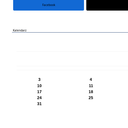
Facebook
portal X
Kalendarz
PN
WT
ŚR
CZ
PI
SO
NI
3
4
10
11
17
18
24
25
31