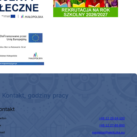
 nowego, średniego samochodu ratowniczo-gaśniczego z napędem 4x4 dla OSP Kokotów
Kontakt, godziny pracy
ontakt
lefon
+48 12 26-34-100
x
+48 12 27-86-860
mail
magistrat@wieliczka.eu