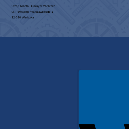
Urząd Miasta i Gminy w Wieliczce
ul. Powstania Warszawskiego 1
32-020 Wieliczka
Spełniamy standardy WCAG 2.2
Spełniamy standardy W3C