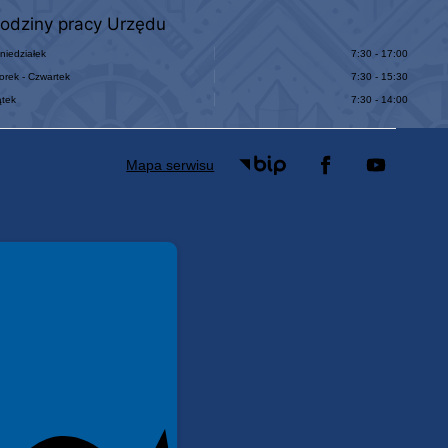
odziny pracy Urzędu
niedziałek
7:30 - 17:00
orek - Czwartek
7:30 - 15:30
ątek
7:30 - 14:00
Mapa serwisu