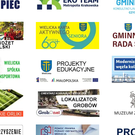
dżet Obywatelski
link do strony G
link do strony Wielicka Karta Aktywnego Seniora
link do strony - projekty edukacyjne dofinansowane z Europejskiego
ółki Transportowej
link do opisu pr
link do lokalizatora grobów na wielickim cmentarzu - grobnet
kie Orliki
link do strony 
Pokonać ogranicz
pomoc prawna wieliczka