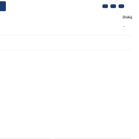
Drukuj
Biznes
Turystyka
Kontakt