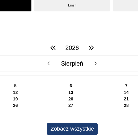
Email
2026
poprzedni rok
następny rok
Sierpień
poprzedni miesiąc
następny miesiąc
5
6
7
12
13
14
19
20
21
26
27
28
Zobacz wszystkie