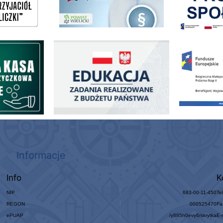
ogowo - Pożyczkowa
Edukacja - zadania realizowane z budżetu państwa
Zakup fabrycznie
Informacje
Info
K
NIP
683-00-11-450
Te
REGON
000525470
Fa
ePUAP
/y885h0evy6/skrytka
E-