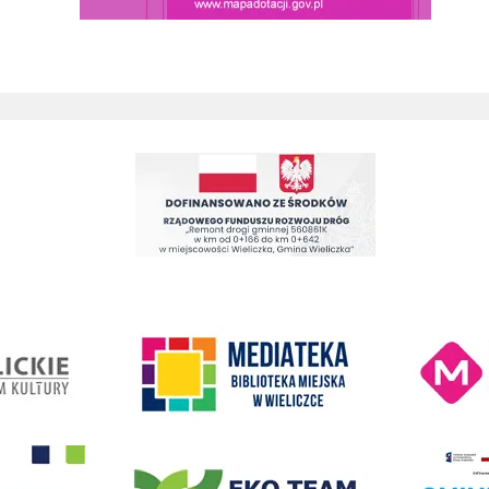
Remont drogi gminnej 560861K ul. Juliusza Słowackiego w Wieliczc
Kino Wielicka M
entrum Kultury
link do strony Mediateka Biblioteka Miejska w Wieliczce
- Wieliczka
EKO-Team-Wieliczka
Realizacja Prog