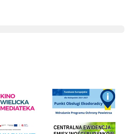
e
ediateka - zapraszamy
Punkt Obsługi Ekodoradcy Wieliczka
Centrala Ewidencja Emisyjności Budynków - złóż deklarac
ramu Czyste Powietrze w Gminie Wieliczka