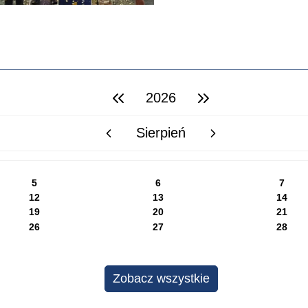
2026
poprzedni rok
następny rok
Sierpień
poprzedni miesiąc
następny miesiąc
5
6
7
12
13
14
19
20
21
26
27
28
Zobacz wszystkie