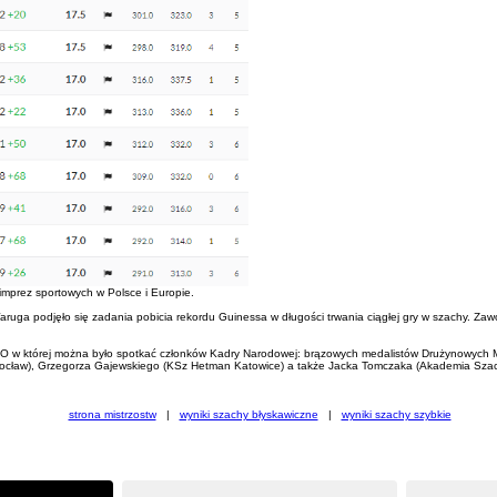
 imprez sportowych w Polsce i Europie.
ga podjęło się zadania pobicia rekordu Guinessa w długości trwania ciągłej gry w szachy. Zawod
LOTTO w której można było spotkać członków Kadry Narodowej: brązowych medalistów Drużynowyc
Wrocław), Grzegorza Gajewskiego (KSz Hetman Katowice) a także Jacka Tomczaka (Akademia Szach
strona mistrzostw
|
wyniki szachy błyskawiczne
|
wyniki szachy szybkie