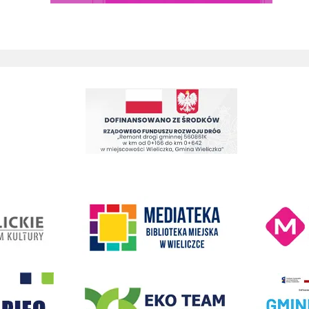
Remont drogi gminnej 560861K ul. Juliusza Słowackiego w Wieliczc
Kino Wielicka M
entrum Kultury
link do strony Mediateka Biblioteka Miejska w Wieliczce
- Wieliczka
EKO-Team-Wieliczka
Realizacja Prog