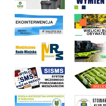
link do strony ekointerwencja dot.- powietrza
link do strony - Wielicki Bu
Młodzieżowa Rada Miejska w Wieliczce
link do strony Wielickiej Sp
link do strony systemu wczesnego ostrzegania mieszkańców SISMS
link do opisu projektu Wielic
link do SMS Wieliczka
wieliczka-wieliczanie na bis