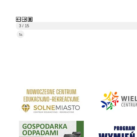
3 / 15
4s
link do strony Centrum Edukacyjno Rekreacyjne
link do strony - Wielickie C
Gospodarka odpadami na terenie Miasta i Gminy Wieliczka
Program "Czyste Powietrze" 