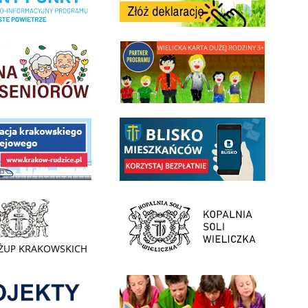
minnej Rady Seniorow - Wieliczka
link do strony - Wielicka Karta Dużej Rodziny
 Funduszu Społecznego
link do opisu aplikacji - BLISKO, Gmina Wieliczka w aplika
ojektu budowy linii kolejowej Krakow Rudzice
- Muzeum Żup Krakowskich Wieliczka
link do strony Kopalni Soli Wieliczka
enia
Informacja o terminach rekrutacji na rok szkolny 2026/2