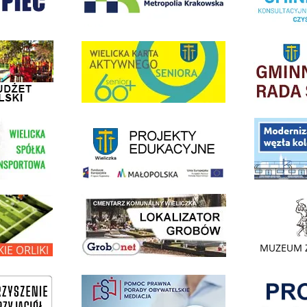
dżet Obywatelski
link do strony G
link do strony Wielicka Karta Aktywnego Seniora
link do strony - projekty edukacyjne dofinansowane z Europejskiego
ółki Transportowej
link do opisu pr
link do lokalizatora grobów na wielickim cmentarzu - grobnet
kie Orliki
link do strony 
Pokonać ogranicz
pomoc prawna wieliczka