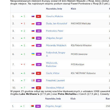
Niespodziewanym mistrzem Europy został 19 letni Maksim Wawulin z Rosji, który zdobył
drugie miejsce. Na najniższym stopniu podium stanął Paweł Ponkratow z Rosji (9,5 pkt.).
W piątek 15 grudnia odbył się turniej szachów błyskawicznych z udziałem 1068 zawodn
Anglika
Luke McShane’a
(17,5 pkt.) oraz
Petra Michalika
z Czech (17,5 pkt.). Czwart