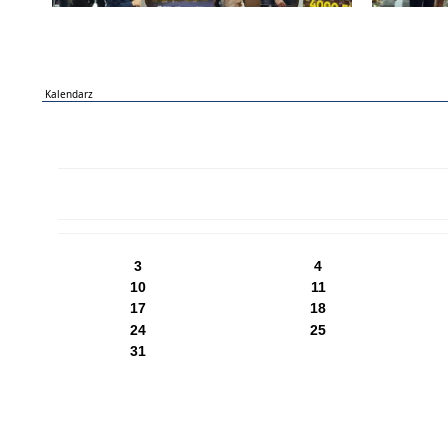
Kalendarz
PN
WT
ŚR
CZ
PI
SO
NI
3
4
10
11
17
18
24
25
31