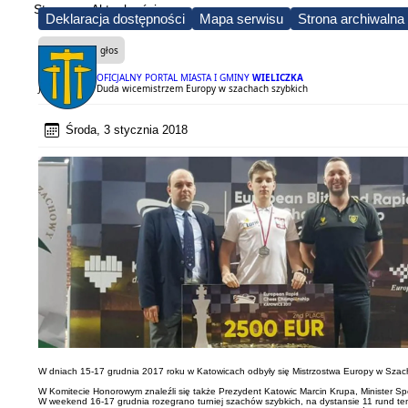
Strona
Aktualności
Deklaracja dostępności
Mapa serwisu
Strona archiwalna
Czytaj na głos
OFICJALNY PORTAL MIASTA I GMINY
WIELICZKA
Jan Krzysztof Duda wicemistrzem Europy w szachach szybkich
Środa, 3 stycznia 2018
W dniach 15-17 grudnia 2017 roku w Katowicach odbyły się Mistrzostwa Europy w Sza
W Komitecie Honorowym znaleźli się także Prezydent Katowic Marcin Krupa, Minister Sp
W weekend 16-17 grudnia rozegrano turniej szachów szybkich, na dystansie 11 rund te