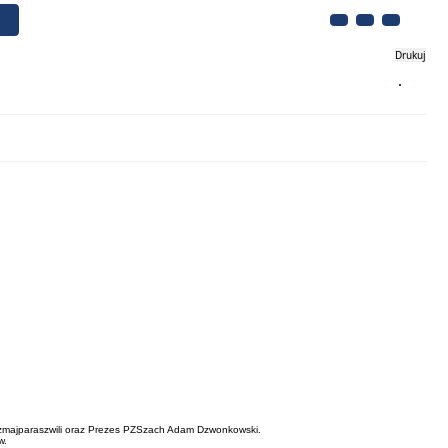
Drukuj
Biznes
Turystyka
Kontakt
b Azmajparaszwili oraz Prezes PZSzach Adam Dzwonkowski.
w.