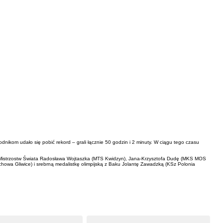
nikom udało się pobić rekord – grali łącznie 50 godzin i 2 minuty. W ciągu tego czasu
h Mistrzostw Świata Radosława Wojtaszka (MTS Kwidzyn), Jana-Krzysztofa Dudę (MKS MOS
owa Gliwice) i srebrną medalistkę olimpijską z Baku Jolantę Zawadzką (KSz Polonia