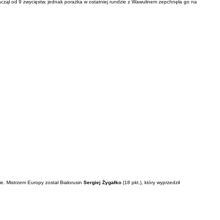
aczął od 9 zwycięstw, jednak porażka w ostatniej rundzie z Wawulinem zepchnęła go na
e. Mistrzem Europy został Białorusin
Sergiej Żygałko
(18 pkt.), który wyprzedził