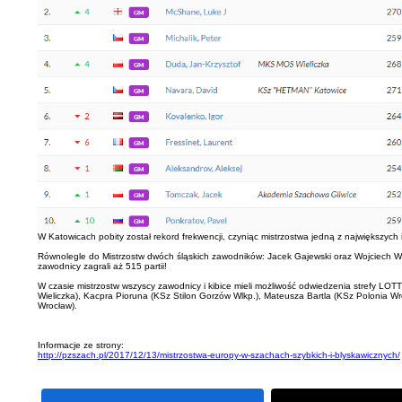
W Katowicach pobity został rekord frekwencji, czyniąc mistrzostwa jedną z największych
Równolegle do Mistrzostw dwóch śląskich zawodników: Jacek Gajewski oraz Wojciech Waru
zawodnicy zagrali aż 515 partii!
W czasie mistrzostw wszyscy zawodnicy i kibice mieli możliwość odwiedzenia strefy 
Wieliczka), Kacpra Pioruna (KSz Stilon Gorzów Wlkp.), Mateusza Bartla (KSz Polonia 
Wrocław).
Informacje ze strony:
http://pzszach.pl/2017/12/13/mistrzostwa-europy-w-szachach-szybkich-i-blyskawicznych/