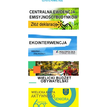
Centrala Ewidencja Emisyjności Budynków - złóż deklarację
link do strony ekointerwencja dot.- powietrza
link do strony - Wielicki Budżet Obywatelski
link do strony Wielicka Karta Aktywnego Seniora