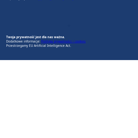
EU AI Act
RODO Zgodne
RODO przyjazne narzędzia
Twoja prywatność jest dla nas ważna.
Dodatkowe informacje:
Polityka prywatności i cookies
Przestrzegamy EU Artificial Intelligence Act.