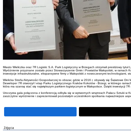
Miasto Wieliczka oraz 7R Logistic S.A. Park Logistyczny w Brzegach otrzymali prestiżowy tytuł
Wyróżnienie przyznane zostało przez Stowarzyszenie Gmin i Powiatów Małopolski, w ramach K
inwestycje infrastrukturalne, ekspansywne firmy z Małopolski z nowoczesnymi technologiami, s
Wielicka Strefa Aktywności Gospodarczej to obszar, gdzie w 2016 r. obywały się Światowe Dni 
Deweloper 7R otworzył I etap Parku Logistycznego Kraków Kokotów - Brzegi, w którego ramac
która ma szansę stać się największym parkiem logistycznym w Małopolsce. Dzięki inwestycji 7R 
Uroczysta gala połączona z konferencją odbyła się w wytwornych wnętrzach Pałacu Sztuki w Kr
zaszczytne wyróżnienie i zaprezentowali pozostałym uczestnikom spotkania najważniejsze aspe
Zdjęcia