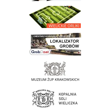
link do opisu projektu Wielickie Orliki
link do lokalizatora grobów na wielickim cmentarzu - grobnet
link do strony - Muzeum Żup Krakowskich Wieliczka
link do strony Kopalni Soli Wieliczka