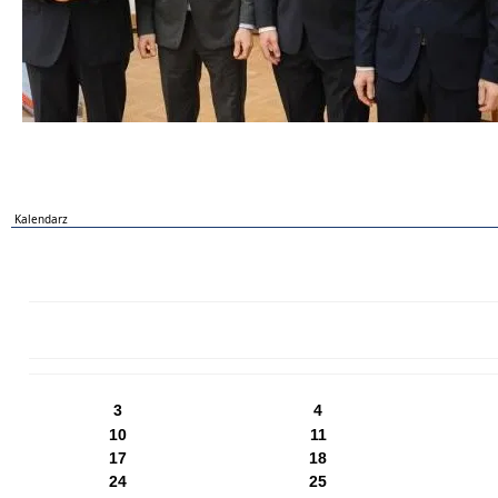
Kalendarz
PN
WT
ŚR
CZ
PI
SO
NI
3
4
10
11
17
18
24
25