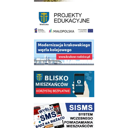
link do strony - projekty edukacyjne dofinansowane z Europejskiego
link do opisu projektu budowy linii kolejowej Krakow Rudzice
link do opisu aplikacji - BLISKO, Gmina Wieliczka w aplikacji Blisko
link do strony systemu wczesnego ostrzegania mieszkańców SISMS