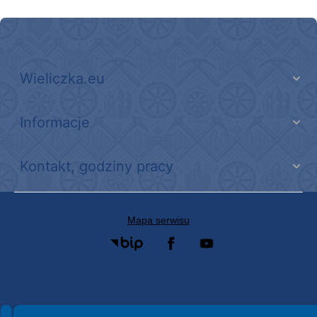
link do strony Mediateka Biblioteka Miejska w Wieliczce
Kino Wielicka Mediateka - zapraszamy
Punkt Obsługi Ekodoradcy Wieliczka
Gospodarka odpadami na terenie Miasta i Gminy Wieliczka