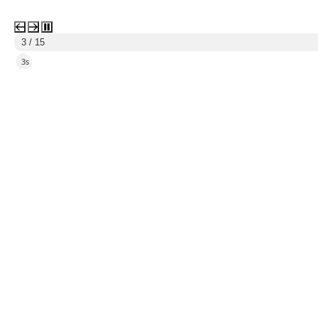
Kalendarz
PN
WT
ŚR
CZ
PI
SO
NI
3
4
10
11
17
18
24
25
31