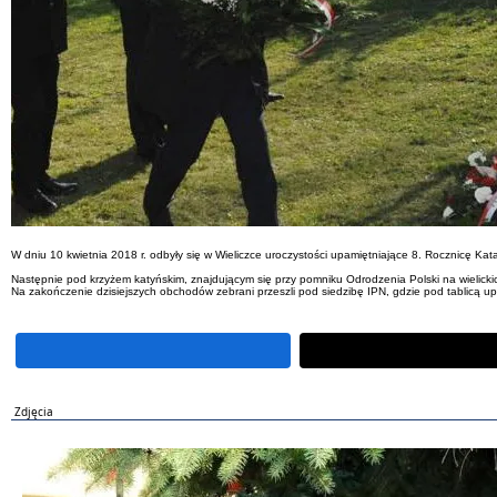
W dniu 10 kwietnia 2018 r. odbyły się w Wieliczce uroczystości upamiętniające 8. Rocznicę K
Następnie pod krzyżem katyńskim, znajdującym się przy pomniku Odrodzenia Polski na wielickich
Na zakończenie dzisiejszych obchodów zebrani przeszli pod siedzibę IPN, gdzie pod tablicą upam
Zdjęcia