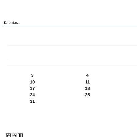
Kalendarz
PN
WT
ŚR
CZ
PI
SO
NI
3
4
10
11
17
18
24
25
31