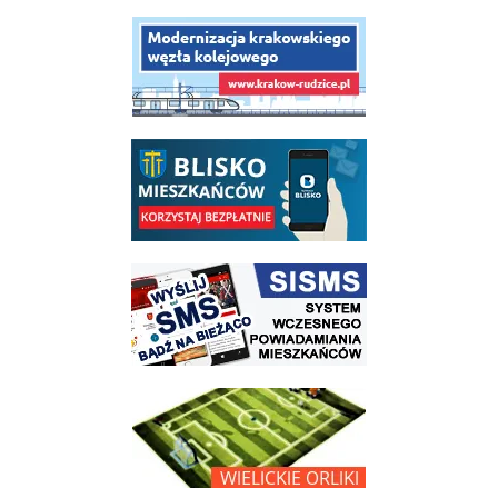
link do opisu projektu budowy linii kolejowej Krakow Rudzice
link do opisu aplikacji - BLISKO, Gmina Wieliczka w aplikacji Blisko
link do strony systemu wczesnego ostrzegania mieszkańców SISMS
link do opisu projektu Wielickie Orliki