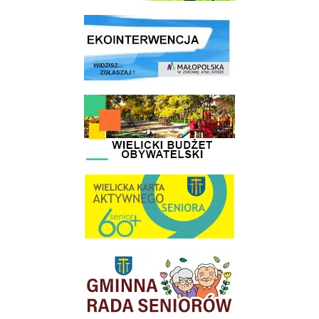
link do strony ekointerwencja dot.- powietrza
link do strony - Wielicki Budżet Obywatelski
link do strony Wielicka Karta Aktywnego Seniora
link do strony Gminnej Rady Seniorow - Wieliczka