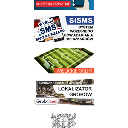
link do strony systemu wczesnego ostrzegania mieszkańców SISMS
link do opisu projektu Wielickie Orliki
link do lokalizatora grobów na wielickim cmentarzu - grobnet
link do strony - Muzeum Żup Krakowskich Wieliczka