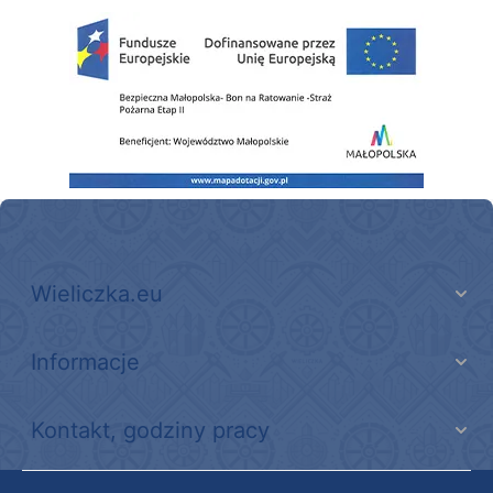
Zakup fabrycznie nowego, średniego samochodu ratowniczo-gaśniczego z napę
Wieliczka.eu
Informacje
Kontakt, godziny pracy