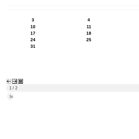
PN
WT
ŚR
CZ
PI
SO
NI
3
4
10
11
17
18
24
25
31
1 / 2
1s