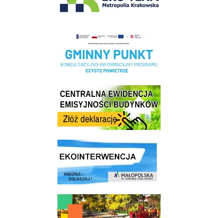
Realizacja Programu Czyste Powietrze w Gminie Wieliczka
Centrala Ewidencja Emisyjności Budynków - złóż deklarację
link do strony ekointerwencja dot.- powietrza
link do strony - Wielicki Budżet Obywatelski