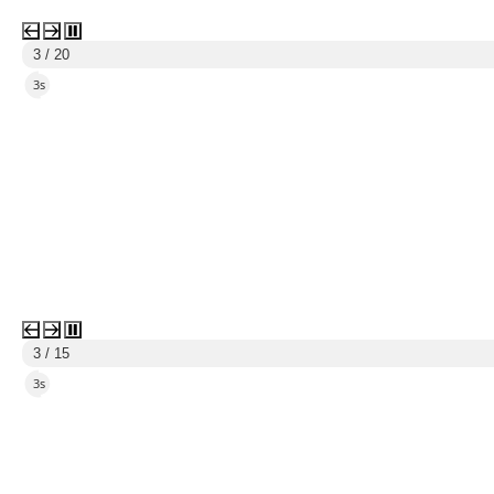
3 / 20
1s
3 / 15
1s