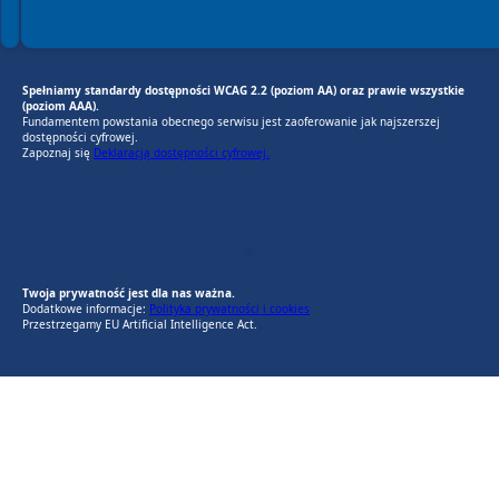
Spełniamy standardy dostępności WCAG 2.2 (poziom AA) oraz prawie wszystkie
(poziom AAA).
Fundamentem powstania obecnego serwisu jest zaoferowanie jak najszerszej
dostępności cyfrowej.
Zapoznaj się
Deklaracją dostępności cyfrowej.
EU AI Act
RODO Zgodne
RODO przyjazne narzędzia
Twoja prywatność jest dla nas ważna.
Dodatkowe informacje:
Polityka prywatności i cookies
Przestrzegamy EU Artificial Intelligence Act.