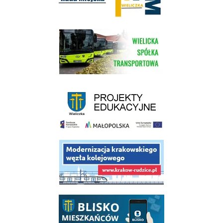
link do strony Wielickiej Spółki Transportowej
link do strony - projekty edukacyjne dofinansowane z Europejskiego
link do opisu projektu budowy linii kolejowej Krakow Rudzice
link do opisu aplikacji - BLISKO, Gmina Wieliczka w aplikacji Blisko