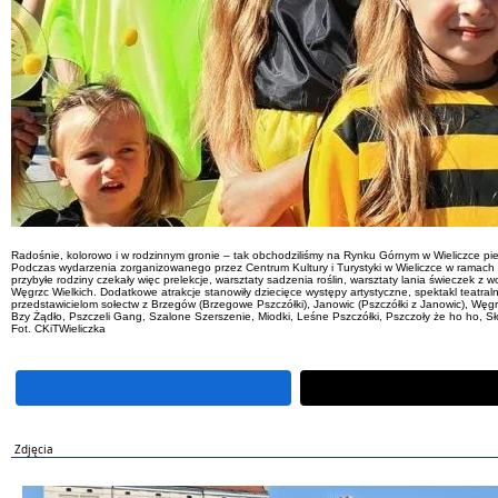
Radośnie, kolorowo i w rodzinnym gronie – tak obchodziliśmy na Rynku Górnym w Wieliczce pi
Podczas wydarzenia zorganizowanego przez Centrum Kultury i Turystyki w Wieliczce w ramach
przybyłe rodziny czekały więc prelekcje, warsztaty sadzenia roślin, warsztaty lania świeczek
Węgrzc Wielkich. Dodatkowe atrakcje stanowiły dziecięce występy artystyczne, spektakl teatral
przedstawicielom sołectw z Brzegów (Brzegowe Pszczółki), Janowic (Pszczółki z Janowic), Węg
Bzy Żądło, Pszczeli Gang, Szalone Szerszenie, Miodki, Leśne Pszczółki, Pszczoły że ho ho, Sło
Fot. CKiTWieliczka
Zdjęcia