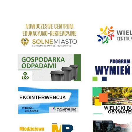
link do strony Centrum Edukacyjno Rekreacyjne
link do strony - Wielickie C
Gospodarka odpadami na terenie Miasta i Gminy Wieliczka
Program "Czyste Powietrze" 
link do strony ekointerwencja dot.- powietrza
link do strony - Wielicki Bu
Młodzieżowa Rada Miejska w Wieliczce
link do strony Wielickiej Sp