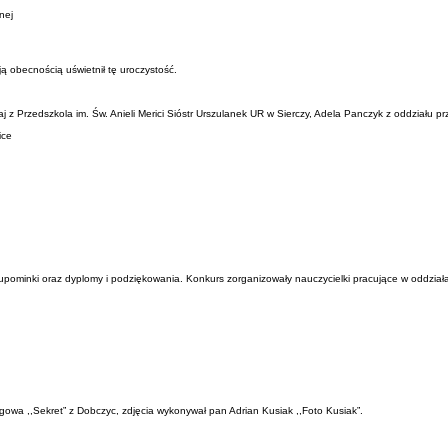
nej
ją obecnością uświetnił tę uroczystość.
 z Przedszkola im. Św. Anieli Merici Sióstr Urszulanek UR w Sierczy, Adela Panczyk z oddziału
ice
 upominki oraz dyplomy i podziękowania. Konkurs zorganizowały nauczycielki pracujące w oddzia
gowa ,,Sekret” z Dobczyc, zdjęcia wykonywał pan Adrian Kusiak ,,Foto Kusiak”.