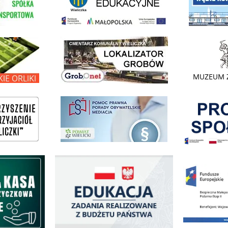
link do lokalizatora grobów na wielickim cmentarzu - grobnet
kie Orliki
link do strony 
Pokonać ogranicz
pomoc prawna wieliczka
ogowo - Pożyczkowa
Edukacja - zadania realizowane z budżetu państwa
Zakup fabrycznie