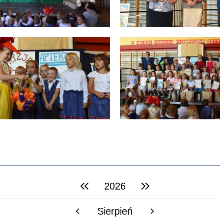
2026
poprzedni rok
następny rok
Sierpień
poprzedni miesiąc
następny miesiąc