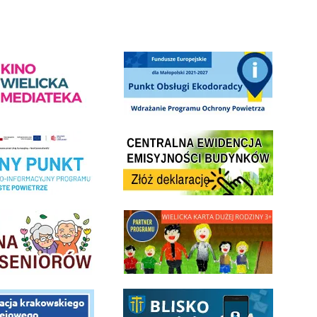
ediateka - zapraszamy
Punkt Obsługi Ekodoradcy Wieliczka
Centrala Ewidencja Emisyjności Budynków - złóż deklarac
ramu Czyste Powietrze w Gminie Wieliczka
minnej Rady Seniorow - Wieliczka
link do strony - Wielicka Karta Dużej Rodziny
 Funduszu Społecznego
link do opisu aplikacji - BLISKO, Gmina Wieliczka w aplika
ojektu budowy linii kolejowej Krakow Rudzice