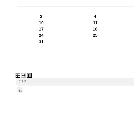
PN
WT
ŚR
CZ
PI
SO
NI
3
4
10
11
17
18
24
25
31
1 / 2
5s