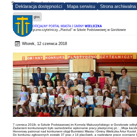
Strona
Aktualności
Deklaracja dostępności
Mapa serwisu
Strona archiwalna
Czytaj na głos
OFICJALNY PORTAL MIASTA I GMINY
WIELICZKA
Konkurs Plastyczno-czytelniczy ,,Plastuś” w Szkole Podstawowej w Gorzkowie
Wtorek, 12 czerwca 2018
7 czerwca 2018r. w Szkole Podstawowej im Kornela Makuszyńskiego w Gorzkowie odbyło si
Zadaniem konkursowym było samodzielne wykonanie pracy plastycznej pt.: ,,Moja kaczk
Honorowy patronat nad konkursem objął Burmistrz Miasta i Gminy Wieliczka Artur Kozioł.
Do konkursu zgłoszonych zostało 37 prac z 14 placówek, a nadesłane prace oceniane były w