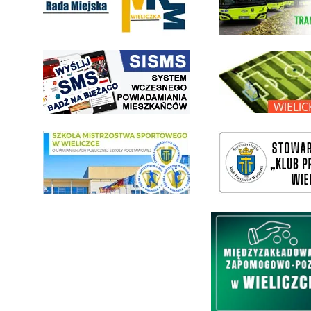
link do strony systemu wczesnego ostrzegania mieszkańców SISMS
link do opisu projektu Wielic
link do SMS Wieliczka
wieliczka-wieliczanie na bis
Międzyzakładowa Kasa Zapom