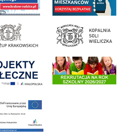
- Muzeum Żup Krakowskich Wieliczka
link do strony Kopalni Soli Wieliczka
enia
Informacja o terminach rekrutacji na rok szkolny 2026/2
 nowego, średniego samochodu ratowniczo-gaśniczego z napędem 4x4 dla OSP Kokotów