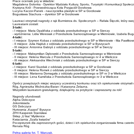
Prace oceniało jury w składzie:
Magdalena Golonka - Dyrektor Wydziału Kultury, Sportu, Turystyki i Komunikacji Społecz
Krystyna Król - Przewodnicząca Koła Przyjaciół Gorzkowa
Lucyna Kaczor-Panek - nauczycielka plastyki w SP w Gorzkowie
Bogusława Stachura – dyrektor SP w Gorzkowie
Laureaci otrzymali nagrody z rąk Burmistrza ds. Społecznych – Rafała Ślęczki, który swo
Laureatami zostali:
3-latki:
-
I miejsce: Maria Opalińska z oddziału przedszkolnego w SP w Sierczy
- wyróżnienia: Lidia Weresiak z Przedszkola Samorządowego w Mietniowie, Izabela Bugaj
4-latki:
-
I miejsce: Szymon Kobas z oddziału przedszkolnego w SP w Mietniowie - filia Pawlikow
- II miejsce: Julia Hajduk z oddziału przedszkolnego w SP w Byszycach
- III miejsce: Antonina Gabryś z oddziału przedszkolnego w SP w Sierczy
5-latki:
-
I miejsce: Maksymilian Dębowski z Przedszkola Samorządowego w Mietniowie
- II miejsce: Helena Marcula z Przedszkola Samorządowego nr 4 w Wieliczce
- III miejsce: Aleksandra Wiechniak z oddziału przedszkolnego w SP w Sierczy
6-latki:
-
I miejsce: Karol Siuzdak z oddziału przedszkolnego w SP w Gorzkowie
- II miejsce: Helena Romek z oddziału przedszkolnego w SP w Sierczy
- III miejsce: Marianna Domagała z oddziału przedszkolnego w SP nr 3 w Wieliczce
- III miejsce: Lena Kamińska z Przedszkola Samorządowego nr 3 w Wieliczce
Oprócz powyższych miejsc wszyscy uczestnicy konkursu oraz ich opiekunowie otrzymali
Róg, Agnieszka Woźniczka-Baran i Katarzyna Żelazna.
Wszystkim laureatom gratulujemy, dziękujemy za przybycie i zapraszamy za rok!
Nagrody ufundowali:
Alpha Dobczyce
Jokomisiada
GS Dobczyce
Hurtownia „Kazpol” Byszyce
ZPH Kasperek Stanisław
Sklep „U lisa” Myślenice
Kwiaciarnia „Szafa kwiatów”
Poczęstunek dla zaproszonych gości, dzieci i ich opiekunów zorganizowała firma caterin
Renata Róg
Pełna galeria fot. T. Warczak.