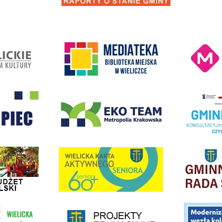
Kino Wielicka M
entrum Kultury
link do strony Mediateka Biblioteka Miejska w Wieliczce
- Wieliczka
EKO-Team-Wieliczka
Realizacja Prog
dżet Obywatelski
link do strony G
link do strony Wielicka Karta Aktywnego Seniora
link do strony - projekty edukacyjne dofinansowane z Europejskiego
ółki Transportowej
link do opisu pr