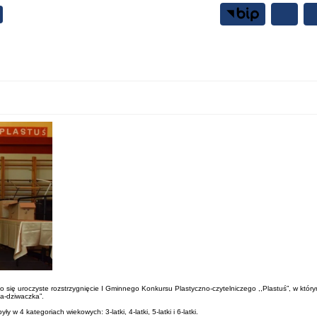
Samorząd
Mieszkańcy
ę uroczyste rozstrzygnięcie I Gminnego Konkursu Plastyczno-czytelniczego ,,Plastuś”, w którym 
a-dziwaczka”.
 4 kategoriach wiekowych: 3-latki, 4-latki, 5-latki i 6-latki.