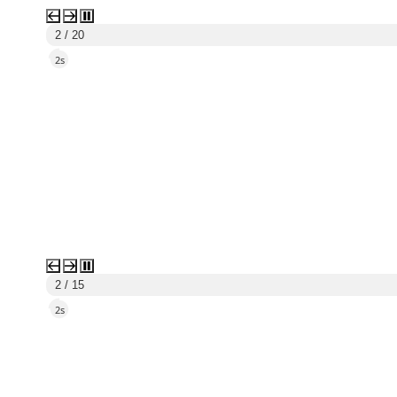
3 / 20
5s
3 / 15
5s