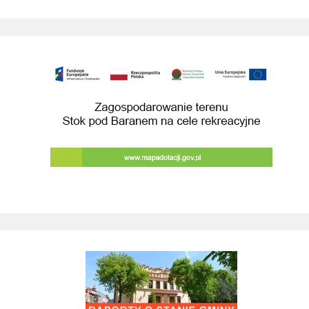
Budowa przebudowa drog prowadzacych do 
Remont drogi gminnej 560861K ul. Juliusza 