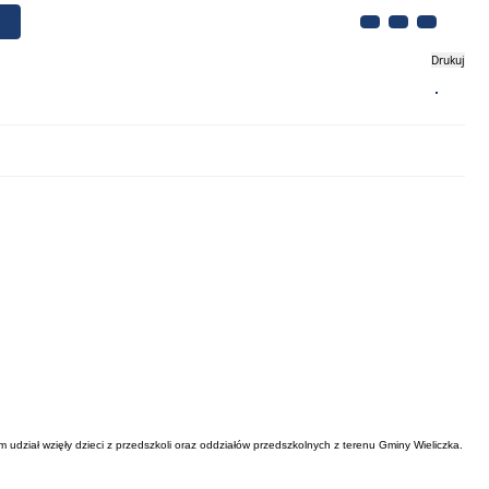
Drukuj
Biznes
Turystyka
Kontakt
udział wzięły dzieci z przedszkoli oraz oddziałów przedszkolnych z terenu Gminy Wieliczka.