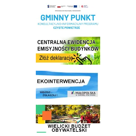
Realizacja Programu Czyste Powietrze w Gminie Wieliczka
Centrala Ewidencja Emisyjności Budynków - złóż deklarację
link do strony ekointerwencja dot.- powietrza
link do strony - Wielicki Budżet Obywatelski