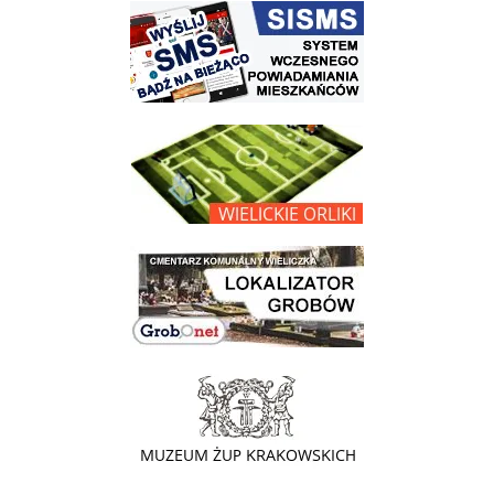
link do strony systemu wczesnego ostrzegania mieszkańców SISMS
link do opisu projektu Wielickie Orliki
link do lokalizatora grobów na wielickim cmentarzu - grobnet
link do strony - Muzeum Żup Krakowskich Wieliczka