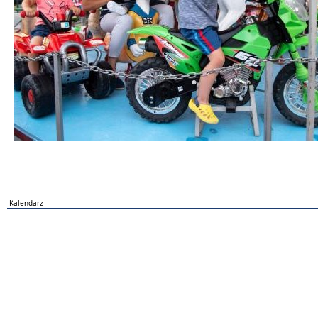
Kalendarz
PN
WT
ŚR
CZ
PI
SO
NI