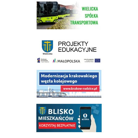
link do strony Wielickiej Spółki Transportowej
link do strony - projekty edukacyjne dofinansowane z Europejskiego
link do opisu projektu budowy linii kolejowej Krakow Rudzice
link do opisu aplikacji - BLISKO, Gmina Wieliczka w aplikacji Blisko