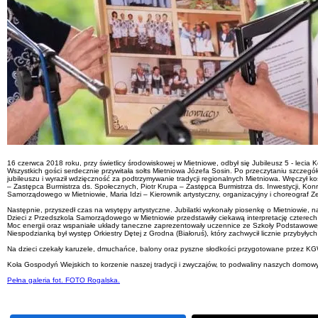
16 czerwca 2018 roku, przy świetlicy środowiskowej w Mietniowe, odbył się Jubileusz 5 - lecia 
Wszystkich gości serdecznie przywitała sołts Mietniowa Józefa Sosin. Po przeczytaniu szczegóło
jubileuszu i wyraził wdzięczność za podtrzymywanie tradycji regionalnych Mietniowa. Wręczył k
– Zastępca Burmistrza ds. Społecznych, Piotr Krupa – Zastępca Burmistrza ds. Inwestycji, Ko
Samorządowego w Mietniowie, Maria Idzi – Kierownik artystyczny, organizacyjny i choreograf Ze
Następnie, przyszedł czas na wsytępy artystyczne. Jubilatki wykonały piosenkę o Mietniowie, 
Dzieci z Przedszkola Samorządowego w Mietniowie przedstawiły ciekawą interpretację czterech
Moc energii oraz wspaniałe układy taneczne zaprezentowały uczennice ze Szkoły Podstawowej 
Niespodzianką był występ Orkiestry Dętej z Grodna (Białoruś), który zachwycił licznie przybyłyc
Na dzieci czekały karuzele, dmuchańce, balony oraz pyszne słodkości przygotowane przez KGW
Koła Gospodyń Wiejskich to korzenie naszej tradycji i zwyczajów, to podwaliny naszych domo
Pełna galeria fot. FOTO Rogalska.