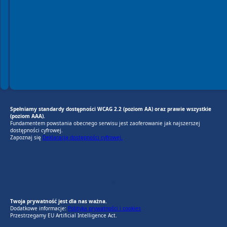
Spełniamy standardy dostępności WCAG 2.2 (poziom AA) oraz prawie wszystkie
(poziom AAA).
Fundamentem powstania obecnego serwisu jest zaoferowanie jak najszerszej
dostępności cyfrowej.
Zapoznaj się
Deklaracją dostępności cyfrowej.
EU AI Act
RODO Zgodne
RODO przyjazne narzędzia
Twoja prywatność jest dla nas ważna.
Dodatkowe informacje:
Polityka prywatności i cookies
Przestrzegamy EU Artificial Intelligence Act.