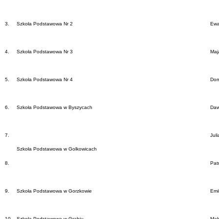
3.
Szkoła Podstawowa Nr 2
Ewa
4.
Szkoła Podstawowa Nr 3
Maj
5.
Szkoła Podstawowa Nr 4
Dom
6.
Szkoła Podstawowa w Byszycach
Daw
7.
Jul
Szkoła Podstawowa w Golkowicach
8.
Pat
9.
Szkoła Podstawowa w Gorzkowie
Emi
10.
Szkoła Podstawowa w Grabiu
Mal