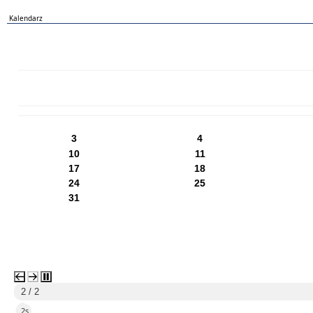
Kalendarz
PN
WT
ŚR
CZ
PI
SO
NI
3
4
10
11
17
18
24
25
31
1 / 2
5s