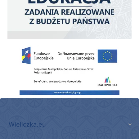
Zakup fabrycznie nowego, średniego samochodu ratowniczo-gaśniczego z napę
Wieliczka.eu