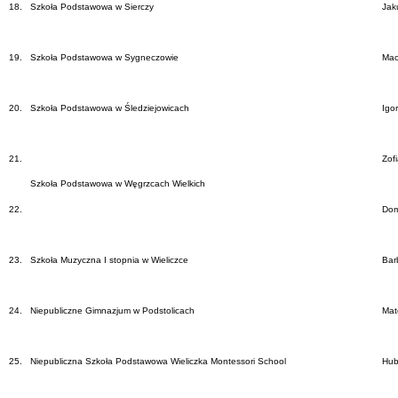
18.
Szkoła Podstawowa w Sierczy
Jak
19.
Szkoła Podstawowa w Sygneczowie
Mac
20.
Szkoła Podstawowa w Śledziejowicach
Igo
21.
Zof
Szkoła Podstawowa w Węgrzcach Wielkich
22.
Dom
23.
Szkoła Muzyczna I stopnia w Wieliczce
Bar
24.
Niepubliczne Gimnazjum w Podstolicach
Mat
25.
Niepubliczna Szkoła Podstawowa Wieliczka Montessori School
Hub