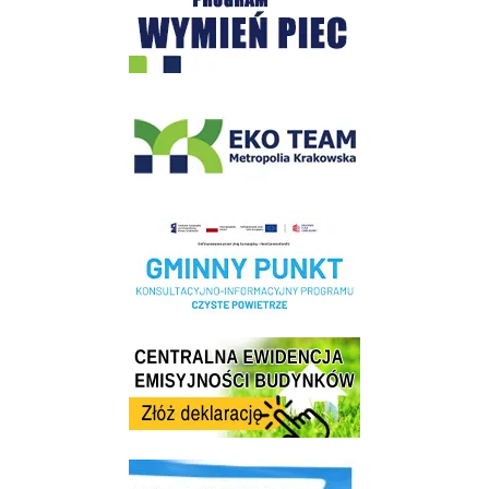
EKO-Team-Wieliczka
Realizacja Programu Czyste Powietrze w Gminie Wieliczka
Centrala Ewidencja Emisyjności Budynków - złóż deklarację
link do strony ekointerwencja dot.- powietrza