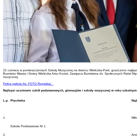
22 czerwca w pomieszczeniach Szkoły Muzycznej na dworcu Wieliczka-Park, goszczono najlepsz
Burmistrz Miasta i Gminy Wieliczka Artur Kozioł, Zastępca Burmistrza ds. Społecznych Rafał Ś
muzycznej.
Pełna galeria fot. FOTO Rogalska.
Najlepsi uczniowie szkół podstawowych, gimnazjów i szkoły muzycznej w roku szkolnym
L.p.
Placówka
Naj
1.
Miło
Szkoła Podstawowa Nr 1
2.
Ann