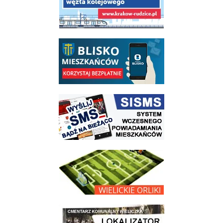
link do opisu aplikacji - BLISKO, Gmina Wieliczka w aplikacji Blisko
link do strony systemu wczesnego ostrzegania mieszkańców SISMS
link do opisu projektu Wielickie Orliki
link do lokalizatora grobów na wielickim cmentarzu - grobnet