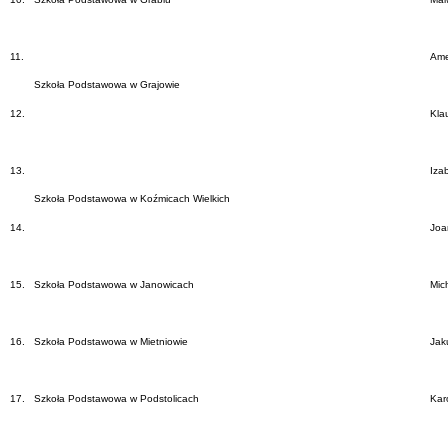
11.
Ame
Szkoła Podstawowa w Grajowie
12.
Kla
13.
Iza
Szkoła Podstawowa w Koźmicach Wielkich
14.
Joa
15.
Szkoła Podstawowa w Janowicach
Mic
16.
Szkoła Podstawowa w Mietniowie
Jak
17.
Szkoła Podstawowa w Podstolicach
Kar