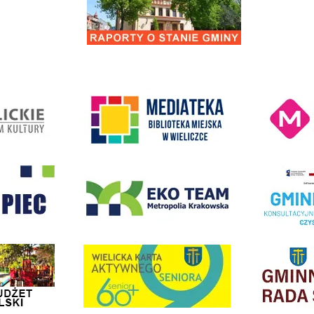
Remont drogi gminnej 560861K ul. Juliusza 
Kino Wielicka M
entrum Kultury
link do strony Mediateka Biblioteka Miejska w Wieliczce
- Wieliczka
EKO-Team-Wieliczka
Realizacja Prog
dżet Obywatelski
link do strony G
link do strony Wielicka Karta Aktywnego Seniora