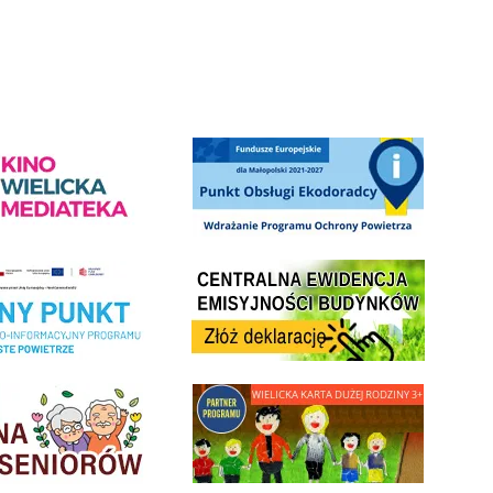
Słowackiego w Wieliczce
ediateka - zapraszamy
Punkt Obsługi Ekodoradcy Wieliczka
Centrala Ewidencja Emisyjności Budynków - złóż deklarac
ramu Czyste Powietrze w Gminie Wieliczka
minnej Rady Seniorow - Wieliczka
link do strony - Wielicka Karta Dużej Rodziny