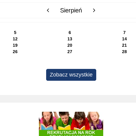
Sierpień
poprzedni miesiąc
następny miesiąc
5
6
7
12
13
14
19
20
21
26
27
28
Zobacz wszystkie
Projekty edukacyjne