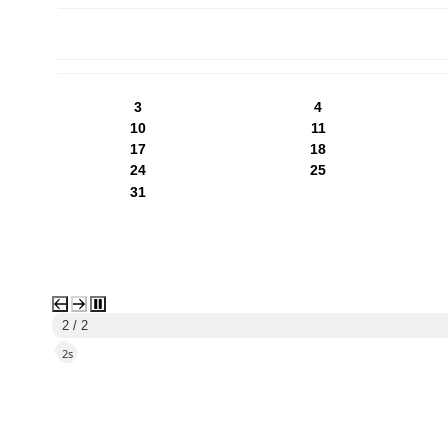
PN
WT
ŚR
CZ
PI
SO
NI
3
4
10
11
17
18
24
25
31
1 / 2
5s