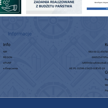
Informacje
Info
K
NIP
683-00-11-450
Te
REGON
000525470
Fa
ePUAP
/y885h0evy6/skrytka
E-
e-Doręczenia
AE:PL-31596-13423-GJEVE-19
G
Po
Wt
Pi