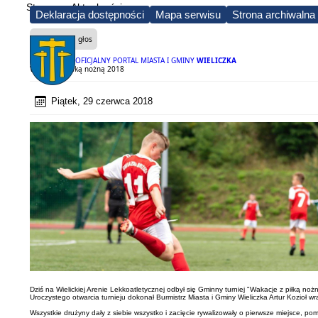
Strona
Aktualności
Deklaracja dostępności
Mapa serwisu
Strona archiwalna
Czytaj na głos
OFICJALNY PORTAL MIASTA I GMINY
WIELICZKA
Wakacje z piłką nożną 2018
Piątek, 29 czerwca 2018
Dziś na Wielickiej Arenie Lekkoatletycznej odbył się Gminny turniej "Wakacje z piłką noż
Uroczystego otwarcia turnieju dokonał Burmistrz Miasta i Gminy Wieliczka Artur Kozio
Wszystkie drużyny dały z siebie wszystko i zacięcie rywalizowały o pierwsze miejsce, po