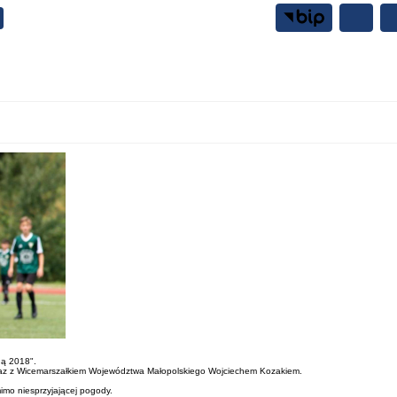
Samorząd
Mieszkańcy
ną 2018".
ł wraz z Wicemarszałkiem Województwa Małopolskiego Wojciechem Kozakiem.
mimo niesprzyjającej pogody.