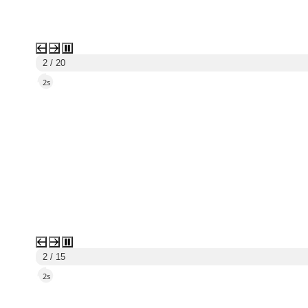
3 / 20
5s
3 / 15
5s