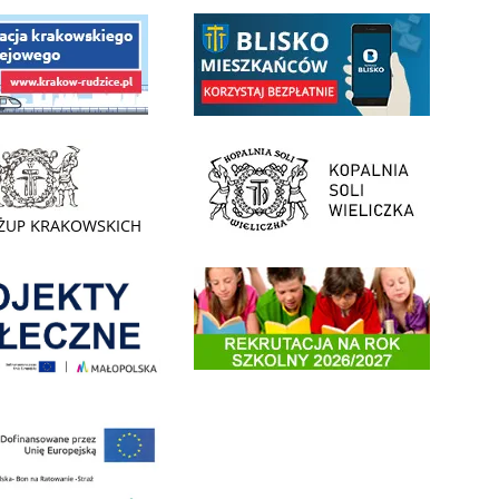
 Funduszu Społecznego
link do opisu aplikacji - BLISKO, Gmina Wieliczka w aplika
ojektu budowy linii kolejowej Krakow Rudzice
- Muzeum Żup Krakowskich Wieliczka
link do strony Kopalni Soli Wieliczka
enia
Informacja o terminach rekrutacji na rok szkolny 2026/2
 nowego, średniego samochodu ratowniczo-gaśniczego z napędem 4x4 dla OSP Kokotów