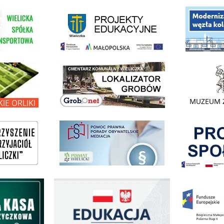
link do strony - projekty edukacyjne dofinansowane z Europejskiego
ółki Transportowej
link do opisu pr
link do lokalizatora grobów na wielickim cmentarzu - grobnet
kie Orliki
link do strony 
Pokonać ogranicz
pomoc prawna wieliczka
ogowo - Pożyczkowa
Edukacja - zadania realizowane z budżetu państwa
Zakup fabrycznie