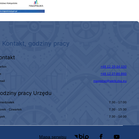
Kontakt, godziny pracy
ontakt
lefon
+48 12 26-34-100
x
+48 12 27-86-860
mail
magistrat@wieliczka.eu
odziny pracy Urzędu
niedziałek
7:30 - 17:00
orek - Czwartek
7:30 - 15:30
ątek
7:30 - 14:00
Mapa serwisu