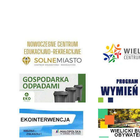
link do strony Centrum Edukacyjno Rekreacyjne
link do strony - Wielickie C
Gospodarka odpadami na terenie Miasta i Gminy Wieliczka
Program "Czyste Powietrze" 
link do strony ekointerwencja dot.- powietrza
link do strony - Wielicki Bu