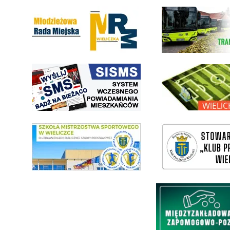
Młodzieżowa Rada Miejska w Wieliczce
link do strony Wielickiej Sp
link do strony systemu wczesnego ostrzegania mieszkańców SISMS
link do opisu projektu Wielic
link do SMS Wieliczka
wieliczka-wieliczanie na bis
Międzyzakładowa Kasa Zapom