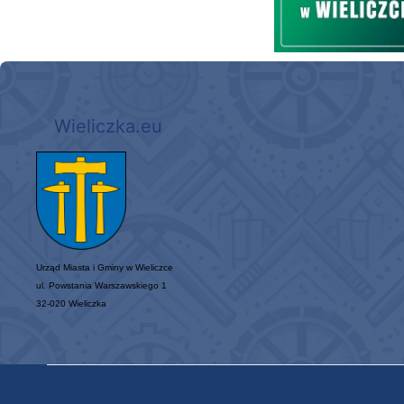
Wieliczka.eu
Urząd Miasta i Gminy w Wieliczce
ul. Powstania Warszawskiego 1
32-020 Wieliczka