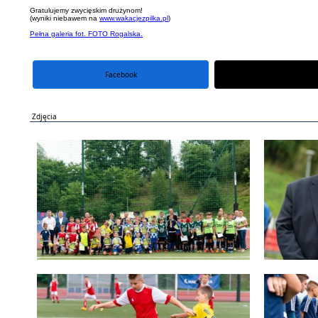
Gratulujemy zwycięskim drużynom!
(wyniki niebawem na
www.wakacjezpilka.pl
)
Pełna galeria fot. FOTO Rogalska.
Facebook
portal X
Zdjęcia