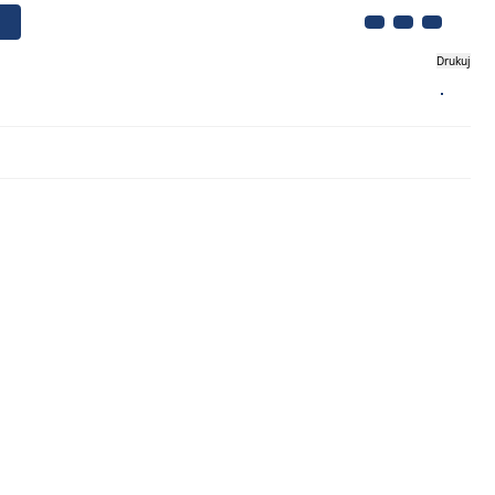
Drukuj
Biznes
Turystyka
Kontakt