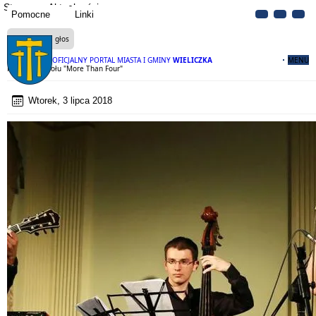
Strona
Aktualności
Pomocne
Linki
Czytaj na głos
OFICJALNY PORTAL MIASTA I GMINY
WIELICZKA
MENU
Koncert zespołu "More Than Four"
Wtorek, 3 lipca 2018