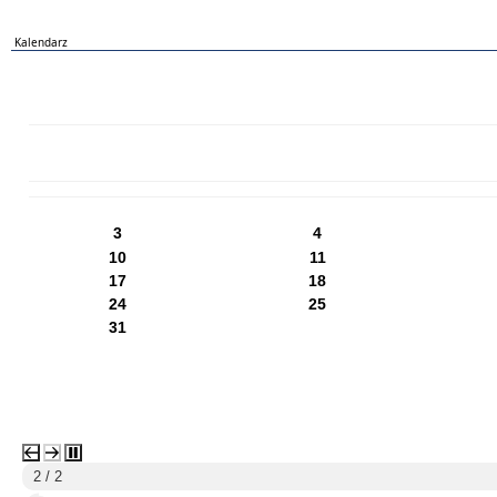
Kalendarz
PN
WT
ŚR
CZ
PI
SO
NI
3
4
10
11
17
18
24
25
31
1 / 2