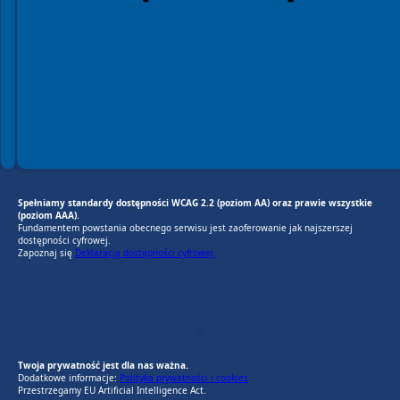
Spełniamy standardy dostępności WCAG 2.2 (poziom AA) oraz prawie wszystkie
(poziom AAA).
Fundamentem powstania obecnego serwisu jest zaoferowanie jak najszerszej
dostępności cyfrowej.
Zapoznaj się
Deklaracją dostępności cyfrowej.
EU AI Act
RODO Zgodne
RODO przyjazne narzędzia
Twoja prywatność jest dla nas ważna.
Dodatkowe informacje:
Polityka prywatności i cookies
Przestrzegamy EU Artificial Intelligence Act.