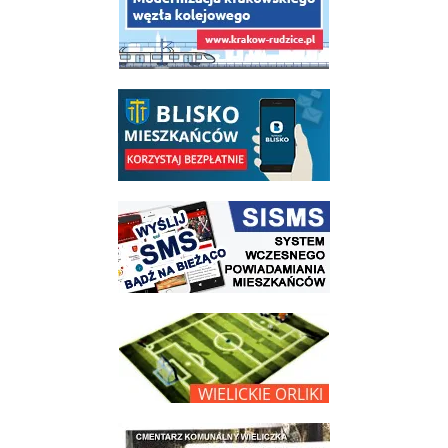
link do opisu aplikacji - BLISKO, Gmina Wieliczka w aplikacji Blisko
link do strony systemu wczesnego ostrzegania mieszkańców SISMS
link do opisu projektu Wielickie Orliki
link do lokalizatora grobów na wielickim cmentarzu - grobnet