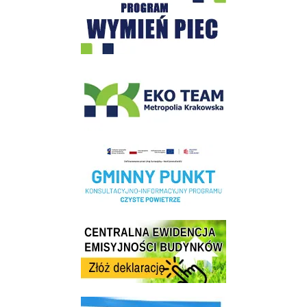
EKO-Team-Wieliczka
Realizacja Programu Czyste Powietrze w Gminie Wieliczka
Centrala Ewidencja Emisyjności Budynków - złóż deklarację
link do strony ekointerwencja dot.- powietrza