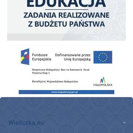
Zakup fabrycznie nowego, średniego samochodu ratowniczo-gaśniczego z napę
Wieliczka.eu