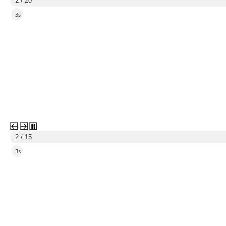
2 / 20
2s
2 / 15
2s