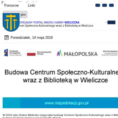
Strona
Aktualności
Pomocne
Linki
Czytaj na głos
OFICJALNY PORTAL MIASTA I GMINY
WIELICZKA
MENU
Budowa Centrum Społeczno-Kulturalnego wraz z Biblioteką w Wieliczce
Poniedziałek, 14 maja 2018
W 2010 roku Gmina Wieliczka rozpoczęła budowę Centrum Społeczno-Kulturalnego wraz z Bi
budowę Centrum wyniosą ponad 23 mln złotych.