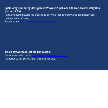
Spełniamy standardy dostępności WCAG 2.2 (poziom AA) oraz prawie wszystkie
(poziom AAA).
Fundamentem powstania obecnego serwisu jest zaoferowanie jak najszerszej
dostępności cyfrowej.
Zapoznaj się
Deklaracją dostępności cyfrowej.
EU AI Act
RODO Zgodne
RODO przyjazne narzędzia
Twoja prywatność jest dla nas ważna.
Dodatkowe informacje:
Polityka prywatności i cookies
Przestrzegamy EU Artificial Intelligence Act.