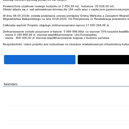
Powierzchnia użytkowa nowego budynku to 2 454,39 m2, kubatura 20 618,00 m3.
Obiekt składa się z sali widowiskowo-kinowej dla 184 osób wraz z zapleczem gastronomicznym 
W dniu 08.05.2018r. została podpisana umowa pomiędzy Gminą Wieliczka a Zarządem Wojewód
Województwa Małopolskiego na lata 2018-2020, Oś Priorytetowa 11 Rewitalizacja przestrzeni r
Całkowita wartość Projektu objętego dofinansowaniem wynosi 17 930 284,48 zł.
Dofinansowanie zostało przyznane w kwocie 5 999 999,99zł, co stanowi 75% kosztów kwalifik
- kwota 5 199 999,99 zł stanowi współfinansowanie Unii Europejskiej,
- kwota 800 000,00 zł stanowi współfinansowanie krajowe z budżetu państwa.
Bezpośrednim celem projektu jest rozbudowa na obszarze rewitalizowanym infrastruktury kultural
Kalendarz
PN
WT
ŚR
CZ
PI
SO
NI