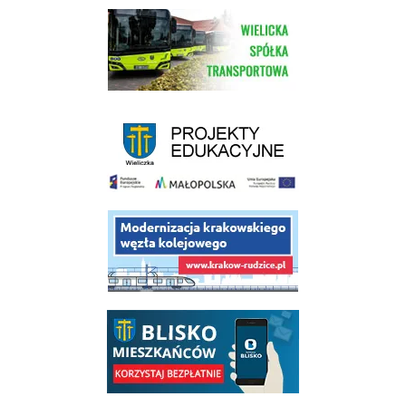
link do strony Wielickiej Spółki Transportowej
link do strony - projekty edukacyjne dofinansowane z Europejskiego
link do opisu projektu budowy linii kolejowej Krakow Rudzice
link do opisu aplikacji - BLISKO, Gmina Wieliczka w aplikacji Blisko