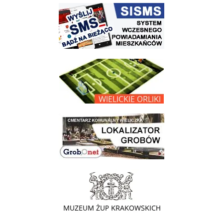
link do strony systemu wczesnego ostrzegania mieszkańców SISMS
link do opisu projektu Wielickie Orliki
link do lokalizatora grobów na wielickim cmentarzu - grobnet
link do strony - Muzeum Żup Krakowskich Wieliczka