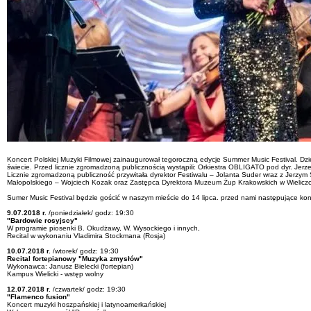
Koncert Polskiej Muzyki Filmowej zainaugurował tegoroczną edycje Summer Music Festival. Dz
świecie. Przed licznie zgromadzoną publicznością wystąpili: Orkiestra OBLIGATO pod dyr. Jerz
Licznie zgromadzoną publiczność przywitała dyrektor Festiwalu – Jolanta Suder wraz z Jerzym
Małopolskiego – Wojciech Kozak oraz Zastępca Dyrektora Muzeum Żup Krakowskich w Wieliczc
Sumer Music Festival będzie gościć w naszym mieście do 14 lipca. przed nami następujące kon
9.07.2018 r.
/poniedziałek/ godz: 19:30
"Bardowie rosyjscy"
W programie piosenki B. Okudżawy, W. Wysockiego i innych,
Recital w wykonaniu Vladimira Stockmana (Rosja)
10.07.2018 r.
/wtorek/ godz: 19:30
Recital fortepianowy "Muzyka zmysłów"
Wykonawca: Janusz Bielecki (fortepian)
Kampus Wielicki - wstęp wolny
12.07.2018 r.
/czwartek/ godz: 19:30
"Flamenco fusion"
Koncert muzyki hoszpańskiej i latynoamerkańskiej