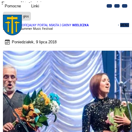
Strona
Aktualności
Pomocne
Linki
Czytaj na głos
OFICJALNY PORTAL MIASTA I GMINY
WIELICZKA
MENU
Inauguracja Summer Music Festival
Poniedziałek, 9 lipca 2018