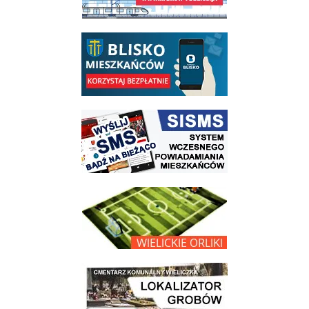
link do opisu aplikacji - BLISKO, Gmina Wieliczka w aplikacji Blisko
link do strony systemu wczesnego ostrzegania mieszkańców SISMS
link do opisu projektu Wielickie Orliki
link do lokalizatora grobów na wielickim cmentarzu - grobnet