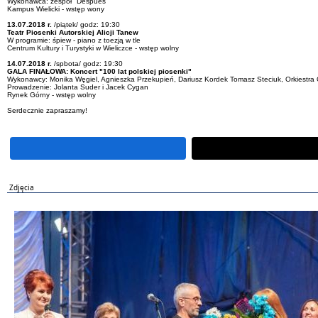
Wykonawca: zespół "Después"
Kampus Wielicki - wstęp wony
13.07.2018 r.
/piątek/ godz: 19:30
Teatr Piosenki Autorskiej Alicji Tanew
W programie: śpiew - piano z toezją w tle
Centrum Kultury i Turystyki w Wieliczce - wstęp wolny
14.07.2018 r.
/spbota/ godz: 19:30
GALA FINAŁOWA: Koncert "100 lat polskiej piosenki"
Wykonawcy: Monika Węgiel, Agnieszka Przekupień, Dariusz Kordek Tomasz Steciuk, Orkiestra
Prowadzenie: Jolanta Suder i Jacek Cygan
Rynek Górny - wstęp wolny
Serdecznie zapraszamy!
Zdjęcia