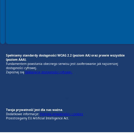
Spełniamy standardy dostępności WCAG 2.2 (poziom AA) oraz prawie wszystkie
(poziom AAA).
Fundamentem powstania obecnego serwisu jest zaoferowanie jak najszerszej
dostępności cyfrowej.
Zapoznaj się
Deklaracją dostępności cyfrowej.
EU AI Act
RODO Zgodne
RODO przyjazne narzędzia
Twoja prywatność jest dla nas ważna.
Dodatkowe informacje:
Polityka prywatności i cookies
Przestrzegamy EU Artificial Intelligence Act.