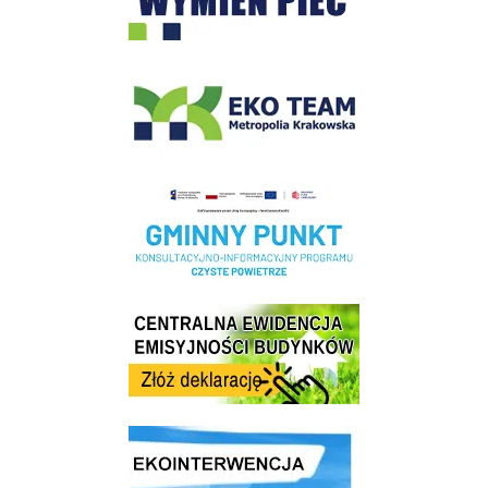
EKO-Team-Wieliczka
Realizacja Programu Czyste Powietrze w Gminie Wieliczka
Centrala Ewidencja Emisyjności Budynków - złóż deklarację
link do strony ekointerwencja dot.- powietrza