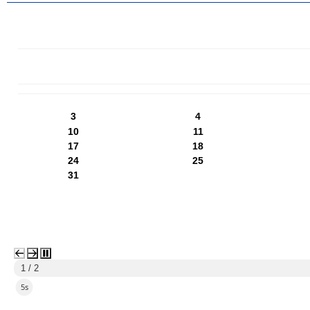
PN
WT
ŚR
CZ
PI
SO
NI
3
4
10
11
17
18
24
25
31
1 / 2
4s