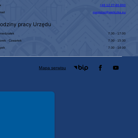
x
+48 12 27-86-860
mail
magistrat@wieliczka.eu
odziny pracy Urzędu
niedziałek
7:30 - 17:00
orek - Czwartek
7:30 - 15:30
ątek
7:30 - 14:00
Mapa serwisu