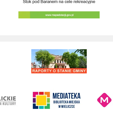
Raporty o stanie Gminy Wieliczka
Kino Wielicka M
entrum Kultury
link do strony Mediateka Biblioteka Miejska w Wieliczce