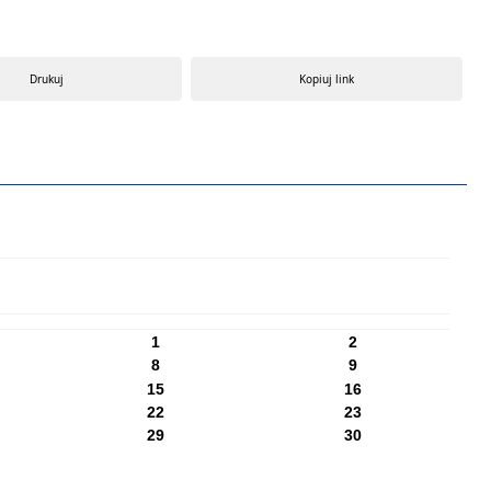
Drukuj
Kopiuj link
1
2
8
9
15
16
22
23
29
30