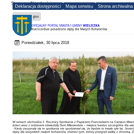
Strona
Aktualności
Deklaracja dostępności
Mapa serwisu
Strona archiwalna
Czytaj na głos
OFICJALNY PORTAL MIASTA I GMINY
WIELICZKA
Na Campus Misericordiae posadzono dęby dla Małych Bohaterów
Poniedziałek, 30 lipca 2018
W ramach obchodów 2. Rocznicy Spotkania z Papieżem Franciszkiem na Campus Misericor
dzieci wraz z rodzinami odwiedziły Dom Miłosierdzia – miejsce bardzo szczególne dla wiel
- Kiedy zaczynały się te spotkania nie spodziewał się, że będzie to trwało tyle lat. Jes
dęby dla wszystkich małych bohaterów, również tych, którzy przegrali walkę z chorobą.