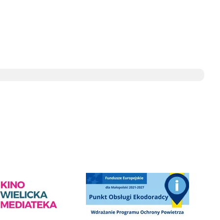
ediateka - zapraszamy
Punkt Obsługi Ekodoradcy Wieliczka