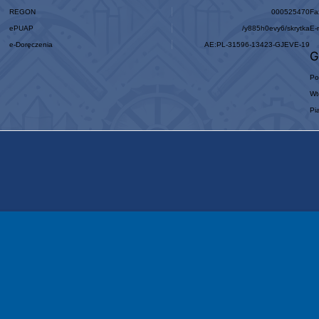
REGON
000525470
Fa
ePUAP
/y885h0evy6/skrytka
E-
e-Doręczenia
AE:PL-31596-13423-GJEVE-19
G
Po
Wt
Pi