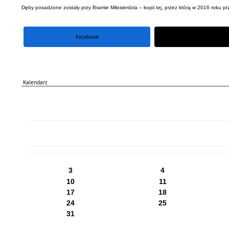
Dęby posadzone zostały przy Bramie Miłosierdzia – kopii tej, przez którą w 2016 roku p
Facebook
portal X
Kalendarz
PN
WT
ŚR
CZ
PI
SO
NI
3
4
10
11
17
18
24
25
31