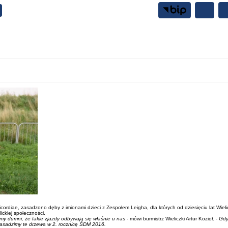
Samorząd
Mieszkańcy
diae, zasadzono dęby z imionami dzieci z Zespołem Leigha, dla których od dziesięciu lat Wiel
ickiej społeczności.
teśmy dumni, że takie zjazdy odbywają się właśnie u nas
- mówi burmistrz Wieliczki Artur Kozioł. -
Gdy
 Zasadzimy te drzewa w 2. rocznicę ŚDM 2016.