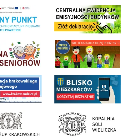
Centrala Ewidencja Emisyjności Budynków - złóż deklarac
ramu Czyste Powietrze w Gminie Wieliczka
minnej Rady Seniorow - Wieliczka
link do strony - Wielicka Karta Dużej Rodziny
 Funduszu Społecznego
link do opisu aplikacji - BLISKO, Gmina Wieliczka w aplika
ojektu budowy linii kolejowej Krakow Rudzice
- Muzeum Żup Krakowskich Wieliczka
link do strony Kopalni Soli Wieliczka