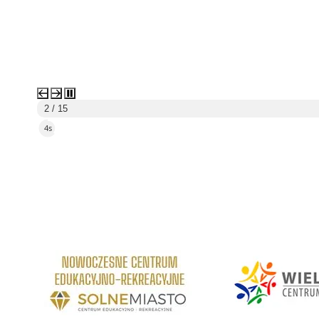
2 / 15
3s
link do strony Centrum Edukacyjno Rekreacyjne
link do strony - Wielickie C