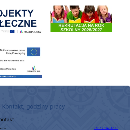
enia
Informacja o terminach rekrutacji na rok szkolny 2026/2
 nowego, średniego samochodu ratowniczo-gaśniczego z napędem 4x4 dla OSP Kokotów
Kontakt, godziny pracy
ontakt
lefon
+48 12 26-34-100