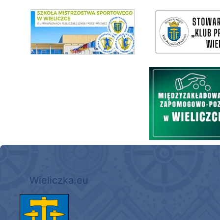
link do SMS Wieliczka
wieliczka-wieliczanie na bis
Międzyzakładowa Kasa Zapom
Wieliczka.eu