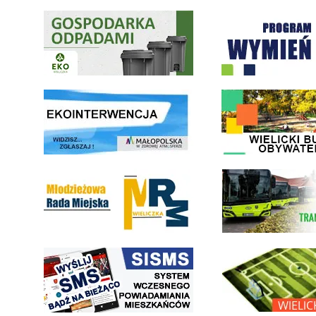
Gospodarka odpadami na terenie Miasta i Gminy Wieliczka
Program "Czyste Powietrze" 
link do strony ekointerwencja dot.- powietrza
link do strony - Wielicki Bu
Młodzieżowa Rada Miejska w Wieliczce
link do strony Wielickiej Sp
link do strony systemu wczesnego ostrzegania mieszkańców SISMS
link do opisu projektu Wielic