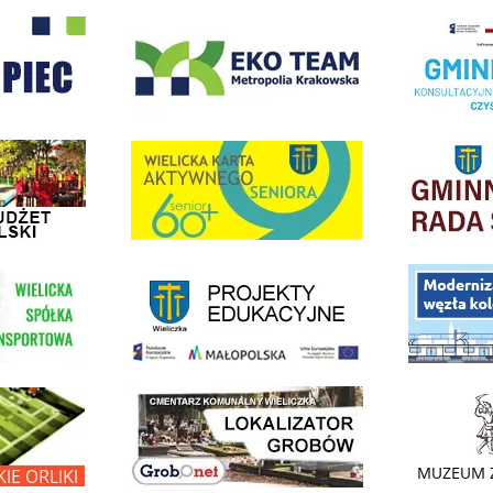
- Wieliczka
EKO-Team-Wieliczka
Realizacja Prog
dżet Obywatelski
link do strony G
link do strony Wielicka Karta Aktywnego Seniora
link do strony - projekty edukacyjne dofinansowane z Europejskiego
ółki Transportowej
link do opisu pr
link do lokalizatora grobów na wielickim cmentarzu - grobnet
kie Orliki
link do strony 