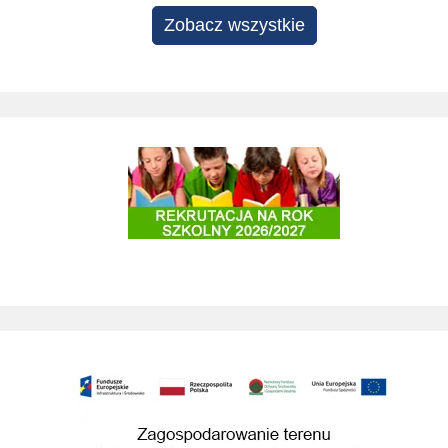
Zobacz wszystkie
Rekrutacja do szkół i przedszkoli 2025/2026
Zagospodarowanie terenu Stok pod Baranem na cele rekreacyjne