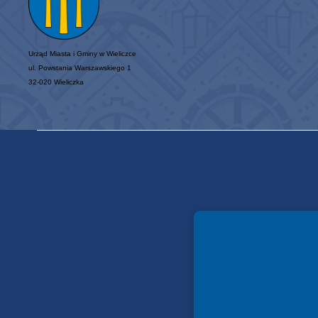
Urząd Miasta i Gminy w Wieliczce
ul. Powstania Warszawskiego 1
32-020 Wieliczka
Spełniamy standardy WCAG 2.2
Spełniamy standardy W3C