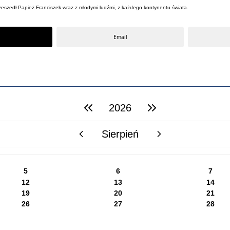
rzeszedł Papież Franciszek wraz z młodymi ludźmi, z każdego kontynentu świata.
Email
2026
poprzedni rok
następny rok
Sierpień
poprzedni miesiąc
następny miesiąc
5
6
7
12
13
14
19
20
21
26
27
28