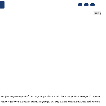
Drukuj
Biznes
Turystyka
Kontakt
iczka jest miejscem spotkań oraz wymiany doświadczeń. Podczas jubileuszowego 10. zjazdu
 rodziny gościły w Brzegach zrodził się pomysł, by przy Bramie Miłosierdzia zasadzić imienne