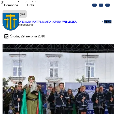
Strona
Aktualności
Pomocne
Linki
Czytaj na głos
OFICJALNY PORTAL MIASTA I GMINY
WIELICZKA
MENU
XII Wielickie Miodobranie
Środa, 29 sierpnia 2018