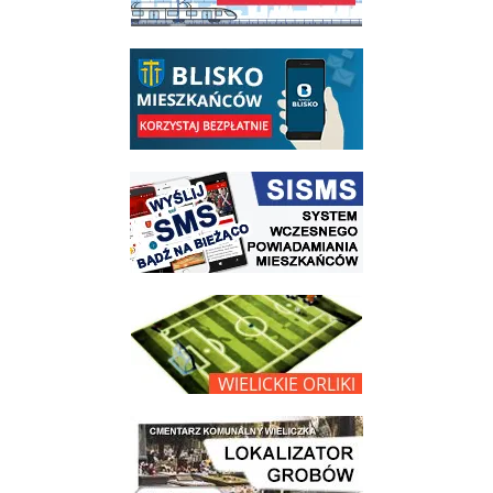
link do opisu aplikacji - BLISKO, Gmina Wieliczka w aplikacji Blisko
link do strony systemu wczesnego ostrzegania mieszkańców SISMS
link do opisu projektu Wielickie Orliki
link do lokalizatora grobów na wielickim cmentarzu - grobnet