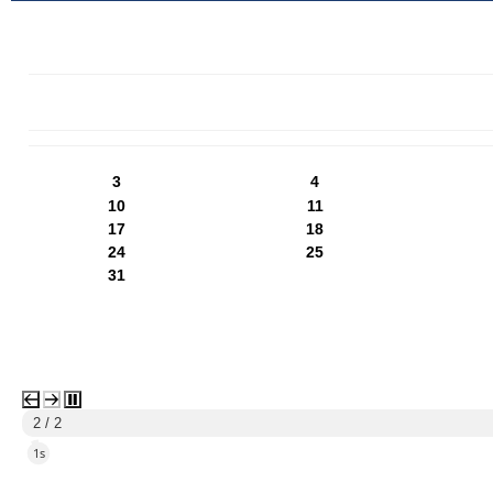
PN
WT
ŚR
CZ
PI
SO
NI
3
4
10
11
17
18
24
25
31
1 / 2
4s