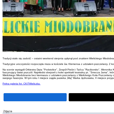
Tradycji stało się zadość – ostatni weekend sierpnia upłynął pod znakiem Wielickiego Miodobra
Tradycyjne uroczystości rozpoczęła msza w kościele św. Klemensa z udziałem pszczelarzy. Z kole
Na scenie wystąpili Orkiestra Dęta "Podstolice", Zespół Pieśni i Tańca "Raciborsko", Weronik
fascynujący świat pszczół. Najmłodsi obejrzeli z kolei spektakl teatralny pt. "Smocza Jama", k
Wielickiego Miodobrania bez kiermaszu z udziałem pszczelarzy z Wielickeigo Koła Pszczelarzy
swojego faworyta. W tym roku I miejsce zajęła pasieka „Maj” Marka Jędrusiaka, II miejsce przyp
Pełna galeria fot. CKiTWieliczka.
Zdjęcia