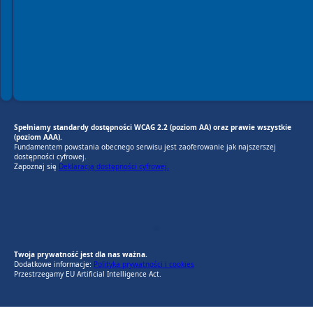
Spełniamy standardy dostępności WCAG 2.2 (poziom AA) oraz prawie wszystkie
(poziom AAA).
Fundamentem powstania obecnego serwisu jest zaoferowanie jak najszerszej
dostępności cyfrowej.
Zapoznaj się
Deklaracją dostępności cyfrowej.
EU AI Act
RODO Zgodne
RODO przyjazne narzędzia
Twoja prywatność jest dla nas ważna.
Dodatkowe informacje:
Polityka prywatności i cookies
Przestrzegamy EU Artificial Intelligence Act.