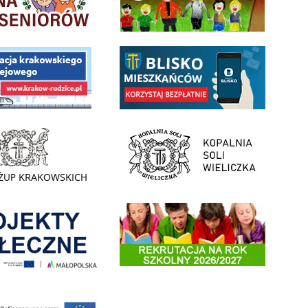
 Funduszu Społecznego
link do opisu aplikacji - BLISKO, Gmina Wieliczka w aplika
ojektu budowy linii kolejowej Krakow Rudzice
- Muzeum Żup Krakowskich Wieliczka
link do strony Kopalni Soli Wieliczka
enia
Informacja o terminach rekrutacji na rok szkolny 2026/2
 nowego, średniego samochodu ratowniczo-gaśniczego z napędem 4x4 dla OSP Kokotów