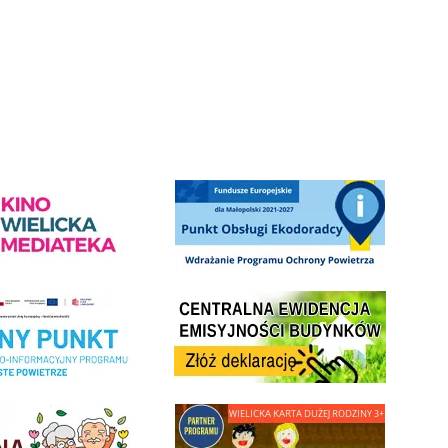
Słowackiego w Wieliczce
ediateka - zapraszamy
Punkt Obsługi Ekodoradcy Wieliczka
Centrala Ewidencja Emisyjności Budynków - złóż deklarac
ramu Czyste Powietrze w Gminie Wieliczka
minnej Rady Seniorow - Wieliczka
link do strony - Wielicka Karta Dużej Rodziny