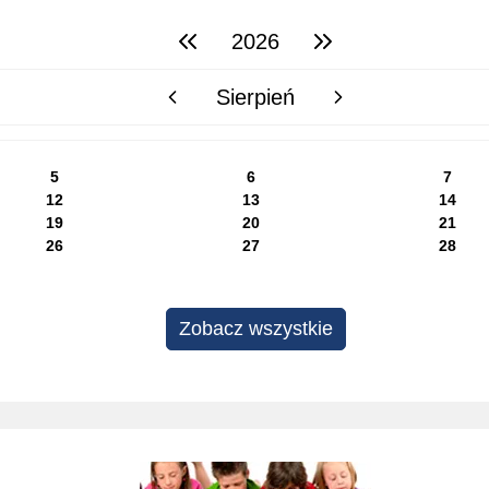
2026
poprzedni rok
następny rok
Sierpień
poprzedni miesiąc
następny miesiąc
5
6
7
12
13
14
19
20
21
26
27
28
Zobacz wszystkie
Projekty edukacyjne