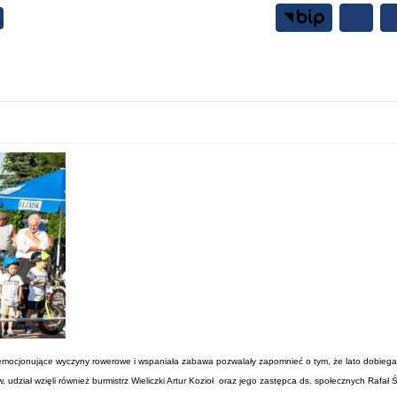
Samorząd
Mieszkańcy
 emocjonujące wyczyny rowerowe i wspaniała zabawa pozwalały zapomnieć o tym, że lato dobiega
ał wzięli również burmistrz Wieliczki Artur Kozioł​ oraz jego zastępca ds. społecznych Rafał Śl