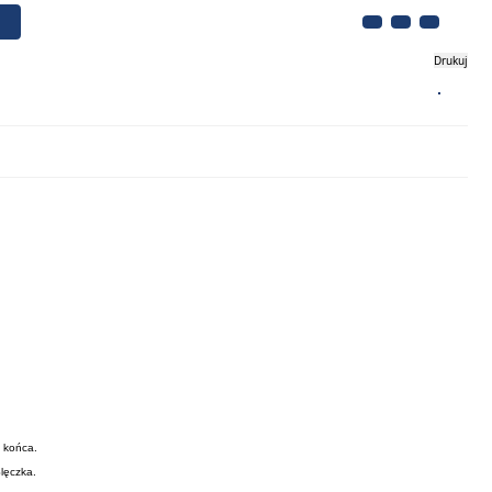
Drukuj
Biznes
Turystyka
Kontakt
 końca.
ęczka​.