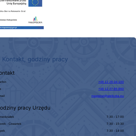
Kontakt, godziny pracy
ontakt
lefon
+48 12 26-34-100
x
+48 12 27-86-860
mail
magistrat@wieliczka.eu
odziny pracy Urzędu
niedziałek
7:30 - 17:00
orek - Czwartek
7:30 - 15:30
ątek
7:30 - 14:00