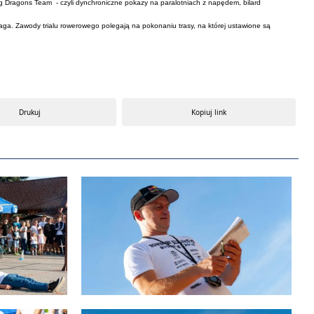
g Dragons Team​ - czyli dynchroniczne pokazy na paralotniach z napędem, bilard
waga. Zawody trialu rowerowego polegają na pokonaniu trasy, na której ustawione są
Drukuj
Kopiuj link