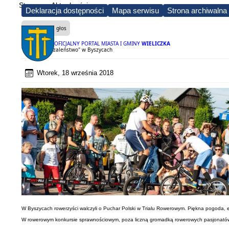
Strona
Aktualności
Deklaracja dostępności
Mapa serwisu
Strona archiwalna
Czytaj na głos
OFICJALNY PORTAL MIASTA I GMINY
WIELICZKA
"Rowerowe szaleństwo" w Byszycach
Wtorek, 18 września 2018
W Byszycach rowerzyści walczyli o Puchar Polski w Trialu Rowerowym. Piękna pogoda,
W rowerowym konkursie sprawnościowym, poza liczną gromadką rowerowych pasjonatów, udzi