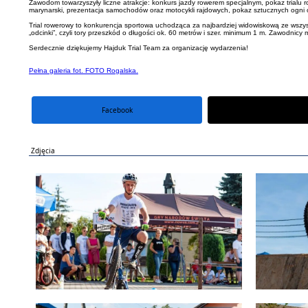
Zawodom towarzyszyły liczne atrakcje: konkurs jazdy rowerem specjalnym, pokaz trialu
marynarski, prezentacja samochodów oraz motocykli rajdowych, pokaz sztucznych ogni ora
Trial rowerowy to konkurencja sportowa uchodząca za najbardziej widowiskową ze wszyst
„odcinki”, czyli tory przeszkód o długości ok. 60 metrów i szer. minimum 1 m. Zawodni
Serdecznie dziękujemy Hajduk Trial Team​ za organizację wydarzenia!
Pełna galeria fot. FOTO Rogalska​.
Facebook
portal X
Zdjęcia