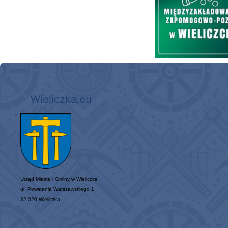
Wieliczka.eu
Urząd Miasta i Gminy w Wieliczce
ul. Powstania Warszawskiego 1
32-020 Wieliczka