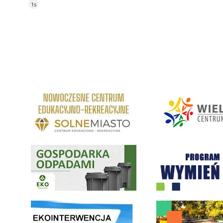
4s
link do strony Centrum Edukacyjno Rekreacyjne
link do strony - Wielickie C
Gospodarka odpadami na terenie Miasta i Gminy Wieliczka
Program "Czyste Powietrze" 
link do strony ekointerwencja dot.- powietrza
link do strony - Wielicki Bu