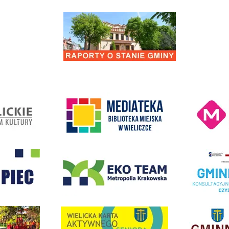
Remont drogi gminnej 560861K ul. Juliusza 
Kino Wielicka M
entrum Kultury
link do strony Mediateka Biblioteka Miejska w Wieliczce
- Wieliczka
EKO-Team-Wieliczka
Realizacja Prog
dżet Obywatelski
link do strony G
link do strony Wielicka Karta Aktywnego Seniora