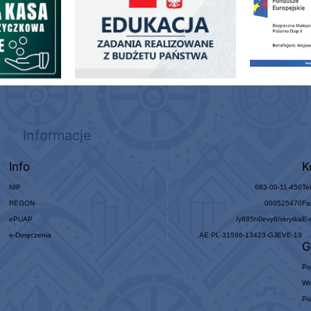
Informacje
Info
K
NIP
683-00-11-450
Te
REGON
000525470
Fa
ePUAP
/y885h0evy6/skrytka
E-
e-Doręczenia
AE:PL-31596-13423-GJEVE-19
G
Po
Wt
Pi