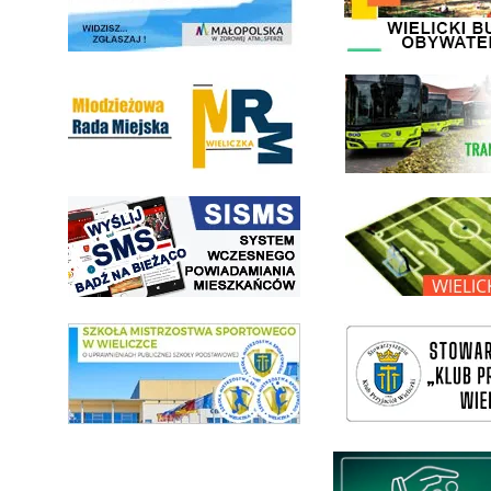
Młodzieżowa Rada Miejska w Wieliczce
link do strony Wielickiej Sp
link do strony systemu wczesnego ostrzegania mieszkańców SISMS
link do opisu projektu Wielic
link do SMS Wieliczka
wieliczka-wieliczanie na bis
Międzyzakładowa Kasa Zapom