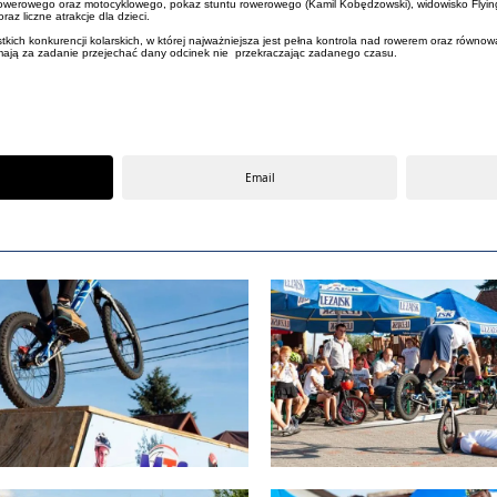
 rowerowego oraz motocyklowego, pokaz stuntu rowerowego (Kamil Kobędzowski), widowisko Flyin
z liczne atrakcje dla dzieci.
kich konkurencji kolarskich, w której najważniejsza jest pełna kontrola nad rowerem oraz równo
cy mają za zadanie przejechać dany odcinek nie przekraczając zadanego czasu.
Email