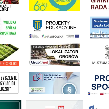
link do strony - projekty edukacyjne dofinansowane z Europejskiego
ółki Transportowej
link do opisu pr
link do lokalizatora grobów na wielickim cmentarzu - grobnet
kie Orliki
link do strony 
Pokonać ogranicz
pomoc prawna wieliczka
ogowo - Pożyczkowa
Edukacja - zadania realizowane z budżetu państwa
Zakup fabrycznie