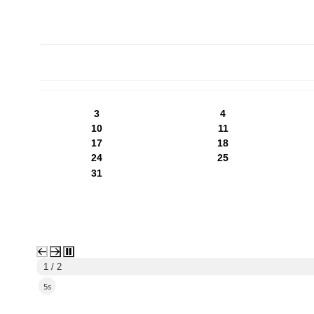
PN
WT
ŚR
CZ
PI
SO
NI
3
4
10
11
17
18
24
25
31
1 / 2
4s