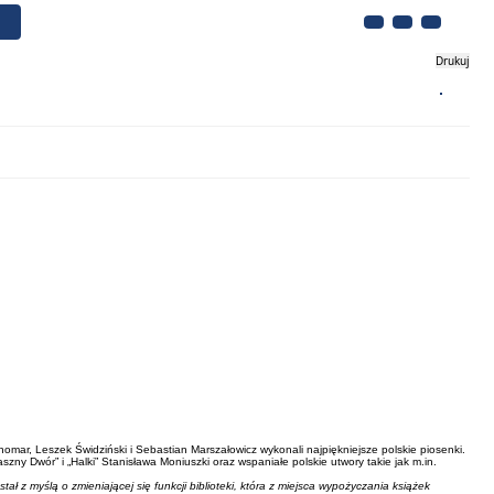
Drukuj
Biznes
Turystyka
Kontakt
nomar, Leszek Świdziński i Sebastian Marszałowicz wykonali najpiękniejsze polskie piosenki.
ny Dwór” i „Halki” Stanisława Moniuszki oraz wspaniałe polskie utwory takie jak m.in.
 z myślą o zmieniającej się funkcji biblioteki, która z miejsca wypożyczania książek