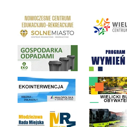
link do strony Centrum Edukacyjno Rekreacyjne
link do strony - Wielickie C
Gospodarka odpadami na terenie Miasta i Gminy Wieliczka
Program "Czyste Powietrze" 
link do strony ekointerwencja dot.- powietrza
link do strony - Wielicki Bu
Młodzieżowa Rada Miejska w Wieliczce
link do strony Wielickiej Sp