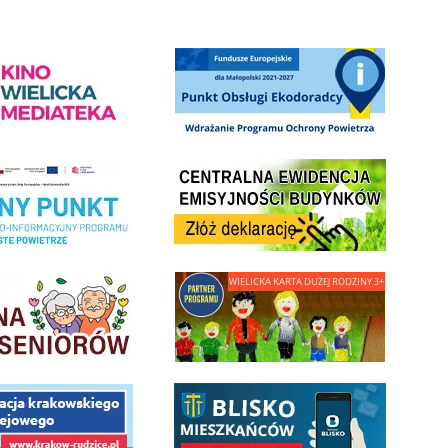
ediateka - zapraszamy
Punkt Obsługi Ekodoradcy Wieliczka
Centrala Ewidencja Emisyjności Budynków - złóż deklarac
ramu Czyste Powietrze w Gminie Wieliczka
minnej Rady Seniorow - Wieliczka
link do strony - Wielicka Karta Dużej Rodziny
 Funduszu Społecznego
link do opisu aplikacji - BLISKO, Gmina Wieliczka w aplika
ojektu budowy linii kolejowej Krakow Rudzice