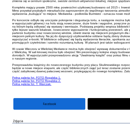
zmienia się w centrum społeczne, swoiste centrum aktywności lokalnej, miejsce spędza
Kompleks mający prawie 2500 mkw. powierzchni użytkowej budowano od 2015 r. Inwestycja 
Mimo przywitał przybyłych mieszkańców zaproszeniem do wspólnego tworzenia atmosfery i
wydarzenia „budujące” to miejsce. Mediateka - podkreśla Burmistrz - oznacza nowe możli
Po koncercie odbyło się uroczyste pokrojenie i degustacja tortu, a następnie można 
w wypożyczalni głównej i na holu stoją nowoczesne, duże fotele i wygodne, poręczne puf
na którym będą odbywać się wystawy i wernisaże. Podstawą projektu wnętrza biblioteki by
tylko lepsze warunki lokalowe, nowoczesne wyposażenie i funkcjonalną przestrzeń, ale 
parterze budynku oraz nowoczesnej windzie, obiekt stanie się miejscem przyjaznym dla 
miejscem pełnym kultury. Na jej do dyspozycji użytkowników oddane będą zbiory druko
wypożyczać e-booki. W bibliotece odbywać się będą wydarzenia literackie, spotkania auto
promujących czytelnictwo i szeroko rozumianą kulturę. W planach jest także wzbogacenie
W czasie Wieczoru w Wielickiej Mediatece można było obejrzeć wystawę dokumentów z l
z Wieliczką. W sali kinowej można było obejrzeć film prezentujący kolejne etapy budowania
dorosłych. W wypożyczalni przeprowadzono akcję "Uwalniamy książki" oraz pokaz filmu o 
o naszym regionie.
Przeprowadzka książnicy do nowoczesnego budynku przy placu Skulimowskiego rozpocznie
będzie w nowe miejsce etapami, ale część bibliotecznych zajęć już teraz zostanie przeni
część zabytkowej dawnej pałacowej wozowni, przylegającej do nowego kompleksu. Zabyt
Pełna galeria fot. FOTO Rogalska 1.
Pełna galeria fot. FOTO Rogalska 2.
Pełna galeria fot. T. Warczak.
Facebook
portal X
Zdjęcia