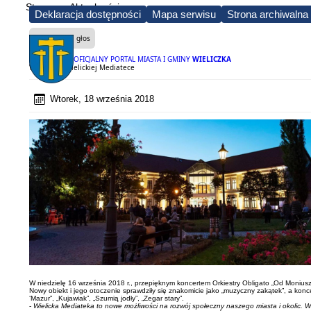
Strona
Aktualności
Deklaracja dostępności
Mapa serwisu
Strona archiwalna
Czytaj na głos
OFICJALNY PORTAL MIASTA I GMINY
WIELICZKA
Wieczór w Wielickiej Mediatece
Wtorek, 18 września 2018
W niedzielę 16 września 2018 r., przepięknym koncertem Orkiestry Obligato „Od Moniuszki
Nowy obiekt i jego otoczenie sprawdziły się znakomicie jako „muzyczny zakątek”, a konce
‘Mazur”, „Kujawiak”, „Szumią jodły”, „Zegar stary”.
-
Wielicka Mediateka to nowe możliwości na rozwój społeczny naszego miasta i okolic.
W 