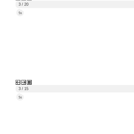
3 / 20
2s
3 / 15
2s