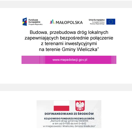
Budowa przebudowa drog prowadzacych do SAG w wieliczce
Remont drogi gminnej 560861K ul. Juliusza Słowackiego w Wieliczc