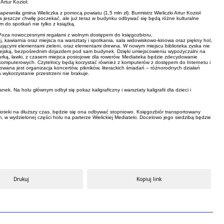
 Artur Kozioł.
ewniła gmina Wieliczka z pomocą powiatu (1,5 mln zł). Burmistrz Wieliczki Artur Kozioł
a jeszcze chwilę poczekać, ale już teraz w budynku odbywać się będą różne kulturalne
m do spotkań nie tylko z książką.
. Poza nowoczesnymi regałami z wolnym dostępem do księgozbioru,
 kawiarnia oraz miejsca na warsztaty i spotkania, sala widowiskowo-kinowa oraz piękny hol,
astującymi elementami zieleni, oraz elementami drewna. W nowym miejscu biblioteka zyska nie
ą miejską, bezpośrednim dojazdem pod sam budynek. Dzięki umiejscowieniu wypożyczalni na
murką, ławki, z czasem miejsca postojowe dla rowerów. Mediateka będzie zdecydowanie
komputerowych. Czytelnicy będą korzystać również z komputerów z dostępem do Internetu i
nowana jest organizacja koncertów, pikników, literackich śniadań – różnorodnych działań
 wykorzystanie przestrzeni nie brakuje.
ek. Na holu głównym odbył się pokaz kaligraficzny i warsztaty kaligrafii dla dzieci i
ioteki na dłuższy czas, będzie się ona odbywać stopniowo. Księgozbiór transportowany
m, w wydzielonej części holu na parterze Wielickiej Mediateki. Docelowo jego siedzibą będzie
Drukuj
Kopiuj link