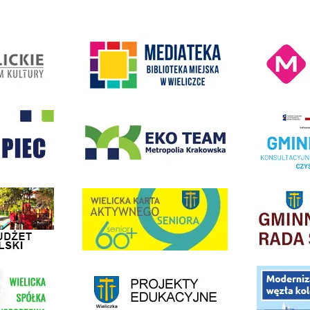
Kino Wielicka M
entrum Kultury
link do strony Mediateka Biblioteka Miejska w Wieliczce
- Wieliczka
EKO-Team-Wieliczka
Realizacja Prog
dżet Obywatelski
link do strony G
link do strony Wielicka Karta Aktywnego Seniora
link do strony - projekty edukacyjne dofinansowane z Europejskiego
ółki Transportowej
link do opisu pr