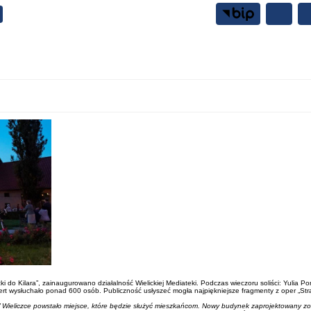
Samorząd
Mieszkańcy
 do Kilara”, zainaugurowano działalność Wielickiej Mediateki. Podczas wieczoru soliści: Yulia Po
rt wysłuchało ponad 600 osób. Publiczność usłyszeć mogła najpiękniejsze fragmenty z oper „Strasz
Wieliczce powstało miejsce, które będzie służyć mieszkańcom. Nowy budynek zaprojektowany został