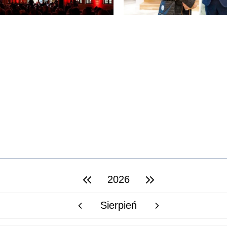
2026
poprzedni rok
następny rok
Sierpień
poprzedni miesiąc
następny miesiąc