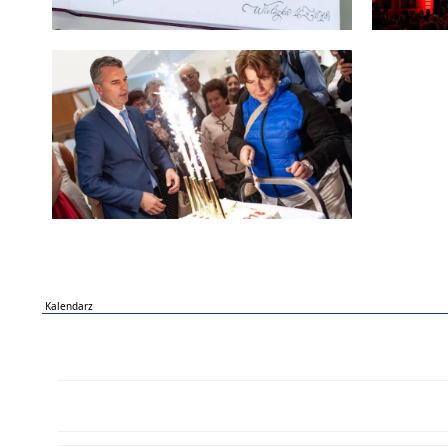
Kalendarz
PN
WT
ŚR
CZ
PI
SO
NI