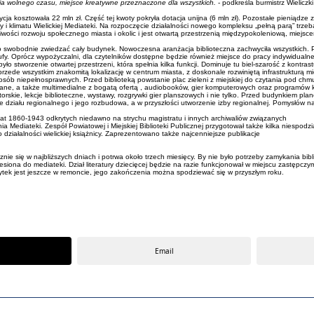
nia wolnego czasu, miejsce kreatywne przeznaczone dla wszystkich.
- podkreśla burmistrz Wieliczki
kosztowała 22 mln zł. Część tej kwoty pokryła dotacja unijna (6 mln zł). Pozostałe pieniądze zap
 klimatu Wielickiej Mediateki. Na rozpoczęcie działalności nowego kompleksu „pełną parą” trzeb
wości rozwoju społecznego miasta i okolic i jest otwartą przestrzenią międzypokoleniową, miejsce
było swobodnie zwiedzać cały budynek. Nowoczesna aranżacja biblioteczna zachwyciła wszystkich
y. Oprócz wypożyczalni, dla czytelników dostępne będzie również miejsce do pracy indywidualnej,
ło stworzenie otwartej przestrzeni, która spełnia kilka funkcji. Dominuje tu biel-szarość z kontr
przede wszystkim znakomitą lokalizację w centrum miasta, z doskonale rozwiniętą infrastruktur
osób niepełnosprawnych. Przed biblioteką powstanie plac zieleni z miejskiej do czytania pod ch
wane, a także multimedialne z bogatą ofertą , audiobooków, gier komputerowych oraz programów 
rskie, lekcje biblioteczne, wystawy, rozgrywki gier planszowych i nie tylko. Przed budynkiem pla
 działu regionalnego i jego rozbudowa, a w przyszłości utworzenie izby regionalnej. Pomysłów na
at 1860-1943 odkrytych niedawno na strychu magistratu i innych archiwaliów związanych
 Mediateki. Zespół Powiatowej i Miejskiej Biblioteki Publicznej przygotował także kilka niespodzian
działalności wielickiej książnicy. Zaprezentowano także najcenniejsze publikacje
 się w najbliższych dniach i potrwa około trzech miesięcy. By nie było potrzeby zamykania bibl
esiona do mediateki. Dział literatury dziecięcej będzie na razie funkcjonował w miejscu zastępczy
ek jest jeszcze w remoncie, jego zakończenia można spodziewać się w przyszłym roku.
Email