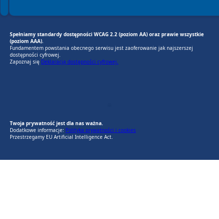
Spełniamy standardy dostępności WCAG 2.2 (poziom AA) oraz prawie wszystkie
(poziom AAA).
Fundamentem powstania obecnego serwisu jest zaoferowanie jak najszerszej
dostępności cyfrowej.
Zapoznaj się
Deklaracją dostępności cyfrowej.
EU AI Act
RODO Zgodne
RODO przyjazne narzędzia
Twoja prywatność jest dla nas ważna.
Dodatkowe informacje:
Polityka prywatności i cookies
Przestrzegamy EU Artificial Intelligence Act.