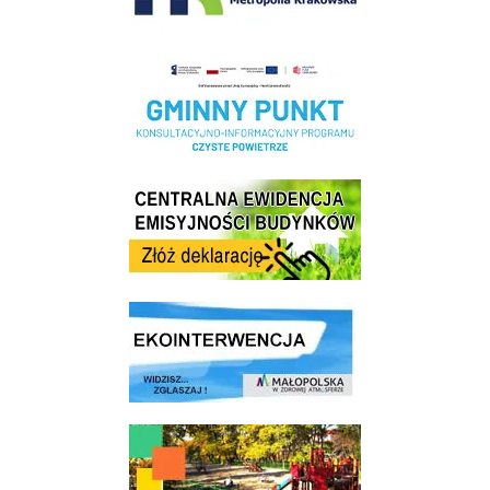
Realizacja Programu Czyste Powietrze w Gminie Wieliczka
Centrala Ewidencja Emisyjności Budynków - złóż deklarację
link do strony ekointerwencja dot.- powietrza
link do strony - Wielicki Budżet Obywatelski