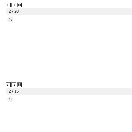
3 / 20
4s
3 / 15
4s