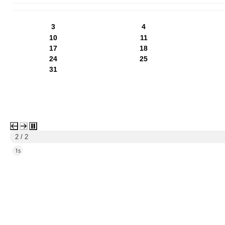
PN
WT
ŚR
CZ
PI
SO
NI
3
4
10
11
17
18
24
25
31
1 / 2
4s