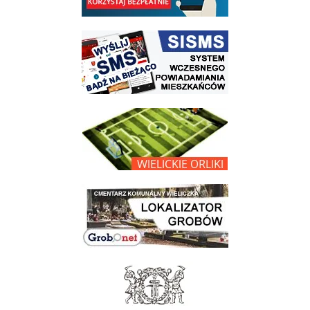
link do strony systemu wczesnego ostrzegania mieszkańców SISMS
link do opisu projektu Wielickie Orliki
link do lokalizatora grobów na wielickim cmentarzu - grobnet
link do strony - Muzeum Żup Krakowskich Wieliczka