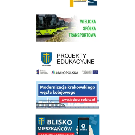
link do strony Wielickiej Spółki Transportowej
link do strony - projekty edukacyjne dofinansowane z Europejskiego
link do opisu projektu budowy linii kolejowej Krakow Rudzice
link do opisu aplikacji - BLISKO, Gmina Wieliczka w aplikacji Blisko