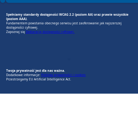
Spełniamy standardy dostępności WCAG 2.2 (poziom AA) oraz prawie wszystkie
(poziom AAA).
Fundamentem powstania obecnego serwisu jest zaoferowanie jak najszerszej
dostępności cyfrowej.
Zapoznaj się
Deklaracją dostępności cyfrowej.
EU AI Act
RODO Zgodne
RODO przyjazne narzędzia
Twoja prywatność jest dla nas ważna.
Dodatkowe informacje:
Polityka prywatności i cookies
Przestrzegamy EU Artificial Intelligence Act.