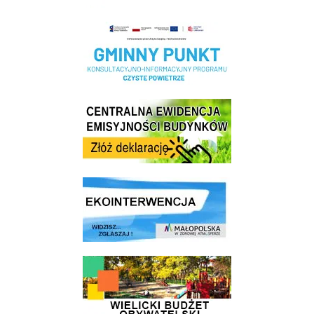
Realizacja Programu Czyste Powietrze w Gminie Wieliczka
Centrala Ewidencja Emisyjności Budynków - złóż deklarację
link do strony ekointerwencja dot.- powietrza
link do strony - Wielicki Budżet Obywatelski