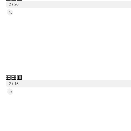
3 / 20
4s
3 / 15
4s