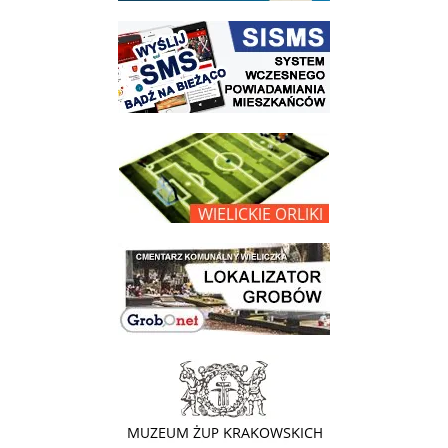
link do strony systemu wczesnego ostrzegania mieszkańców SISMS
link do opisu projektu Wielickie Orliki
link do lokalizatora grobów na wielickim cmentarzu - grobnet
link do strony - Muzeum Żup Krakowskich Wieliczka