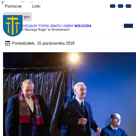
Strona
Aktualności
Pomocne
Linki
Czytaj na głos
OFICJALNY PORTAL MIASTA I GMINY
WIELICZKA
MENU
Spektakl "Brat Naszego Boga" w Strumianach
Poniedziałek, 15 października 2018