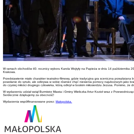
W ramach obchodów 40. rocznicy wyboru Karola Wojtyły na Papieża w dniu 14 października 2018
Krakowa.
Przedstawienie miało charakter teatralno-filmowy, gdzie tradycyjna gra sceniczna przeplatana
powołanie do sztuki, ale odkrywa w sobie również chęć niesienia pomocy najuboższym jako brat
do czystej miłości drugiego człowieka, którą odkrył w boskim miłosierdziu Jezusa. Pomimo, że d
W wydarzeniu udział wziął Burmistrz Miasta i Gminy Wieliczka Artur Kozioł wraz z Przewodn
Serdecznie dziękujemy za obecność!
Wydarzenia współfinansowane przez:
Małopolska.