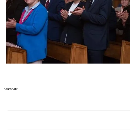
Kalendarz
PN
WT
ŚR
CZ
PI
SO
NI