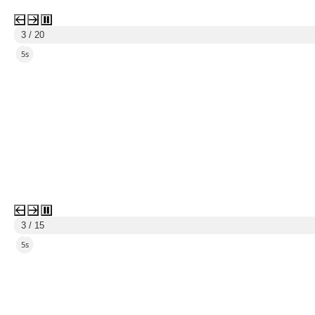
3 / 20
3s
3 / 15
3s