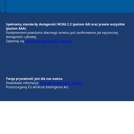
Spełniamy standardy dostępności WCAG 2.2 (poziom AA) oraz prawie wszystkie
(poziom AAA).
Fundamentem powstania obecnego serwisu jest zaoferowanie jak najszerszej
dostępności cyfrowej.
Zapoznaj się
Deklaracją dostępności cyfrowej.
EU AI Act
RODO Zgodne
RODO przyjazne narzędzia
Twoja prywatność jest dla nas ważna.
Dodatkowe informacje:
Polityka prywatności i cookies
Przestrzegamy EU Artificial Intelligence Act.