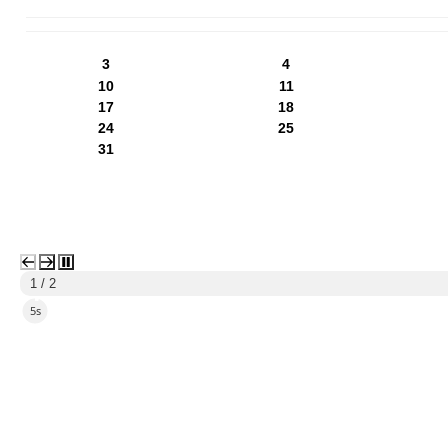
PN
WT
ŚR
CZ
PI
SO
NI
3
4
10
11
17
18
24
25
31
1 / 2
3s