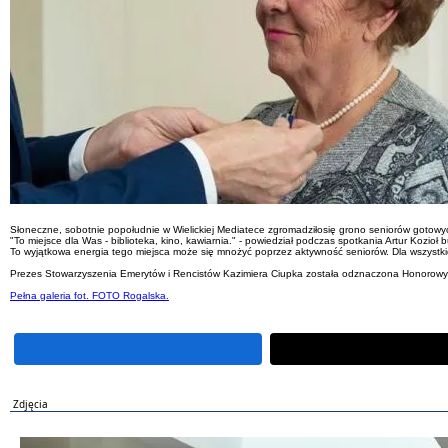
Słoneczne, sobotnie popołudnie w Wielickiej Mediatece zgromadziłosię grono seniorów gotowyc
"To miejsce dla Was - biblioteka, kino, kawiarnia." - powiedział podczas spotkania Artur Kozioł bu
To wyjątkowa energia tego miejsca może się mnożyć poprzez aktywność seniorów. Dla wszystkic
Prezes Stowarzyszenia Emerytów i Rencistów Kazimiera Ciupka została odznaczona Honorowym
Pełna galeria fot. FOTO Rogalska.
Zdjęcia