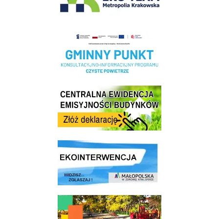
Realizacja Programu Czyste Powietrze w Gminie Wieliczka
Centrala Ewidencja Emisyjności Budynków - złóż deklarację
link do strony ekointerwencja dot.- powietrza
link do strony - Wielicki Budżet Obywatelski