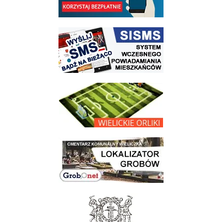
link do strony systemu wczesnego ostrzegania mieszkańców SISMS
link do opisu projektu Wielickie Orliki
link do lokalizatora grobów na wielickim cmentarzu - grobnet
link do strony - Muzeum Żup Krakowskich Wieliczka