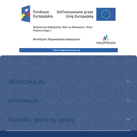
Zakup fabrycznie nowego, średniego samochodu ratowniczo-gaśniczego z napę
Wieliczka.eu
Informacje
Kontakt, godziny pracy