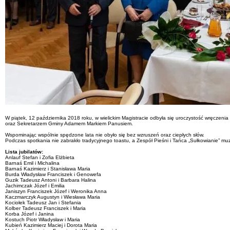
W piątek, 12 października 2018 roku, w wielickim Magistracie odbyła się uroczystość wręczenia
oraz Sekretarzem Gminy Adamem Markiem Panusiem.
Wspominając wspólnie spędzone lata nie obyło się bez wzruszeń oraz ciepłych słów.
Podczas spotkania nie zabrakło tradycyjnego toastu, a Zespół Pieśni i Tańca „Sułkowianie” m
Lista jubilatów:
Anlauf Stefan i Zofia Elżbieta
Barnaś Emil i Michalina
Barnaś Kazimierz i Stanisława Maria
Burda Władysław Franciszek i Genowefa
Guzik Tadeusz Antoni i Barbara Halina
Jachimczak Józef i Emilia
Janiszyn Franciszek Józef i Weronika Anna
Kaczmarczyk Augustyn i Wiesława Maria
Kociołek Tadeusz Jan i Stefania
Kolber Tadeusz Franciszek i Maria
Korba Józef i Janina
Kostuch Piotr Władysław i Maria
Kubień Kazimierz Maciej i Dorota Maria