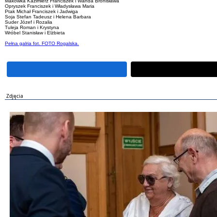
Makówka Kazimierz Franciszek i Wanda Bronisława
Opryszek Franciszek i Władysława Maria
Ptak Michał Franciszek i Jadwiga
Soja Stefan Tadeusz i Helena Barbara
Suder Józef i Rozalia
Tuleja Roman i Krystyna
Wróbel Stanisław i Elżbieta
Pełna galria fot. FOTO Rogalska.
Zdjęcia