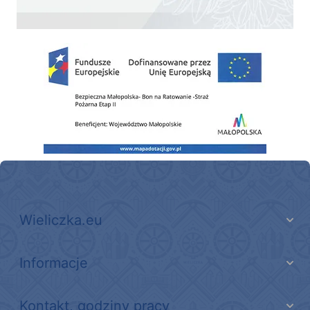
Zakup fabrycznie nowego, średniego samochodu ratowniczo-gaśniczego z napę
Wieliczka.eu
Informacje
Kontakt, godziny pracy