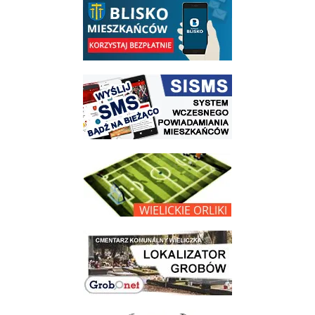
link do strony systemu wczesnego ostrzegania mieszkańców SISMS
link do opisu projektu Wielickie Orliki
link do lokalizatora grobów na wielickim cmentarzu - grobnet
link do strony - Muzeum Żup Krakowskich Wieliczka