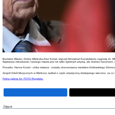
Burmistrz Miasta i Gminy Wieliczka Artur Kozioł, wręczył Henrykowi Kozubskiemu nagrodę im. Wła
Najstarszy mieszkaniec naszego miasta jest nie tylko wybitnym artystą, ale również harcerzem
Ponadto, Hanna Kozioł - córka malarza - została uhonorowana medalem Królewskiego Górniczego W
Zespół Szkół Muzycznych w Wieliczce zadbał o część artystyczną dzisiejszego wieczoru, za co
Pełna galeria fot.
FOTO Rogalska.
Zdjęcia