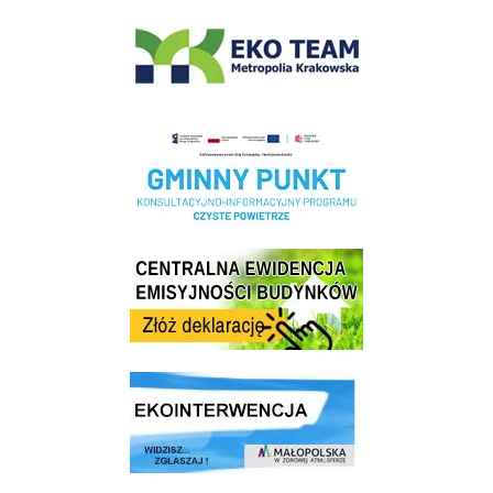
EKO-Team-Wieliczka
Realizacja Programu Czyste Powietrze w Gminie Wieliczka
Centrala Ewidencja Emisyjności Budynków - złóż deklarację
link do strony ekointerwencja dot.- powietrza