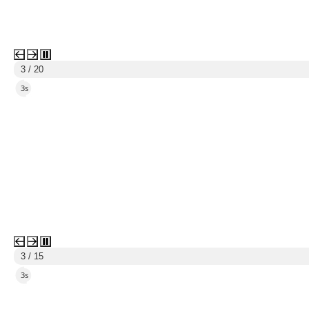
3 / 20
1s
3 / 15
1s