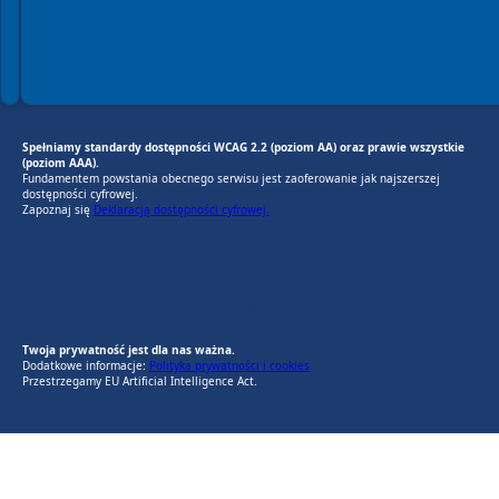
Spełniamy standardy dostępności WCAG 2.2 (poziom AA) oraz prawie wszystkie
(poziom AAA).
Fundamentem powstania obecnego serwisu jest zaoferowanie jak najszerszej
dostępności cyfrowej.
Zapoznaj się
Deklaracją dostępności cyfrowej.
EU AI Act
RODO Zgodne
RODO przyjazne narzędzia
Twoja prywatność jest dla nas ważna.
Dodatkowe informacje:
Polityka prywatności i cookies
Przestrzegamy EU Artificial Intelligence Act.