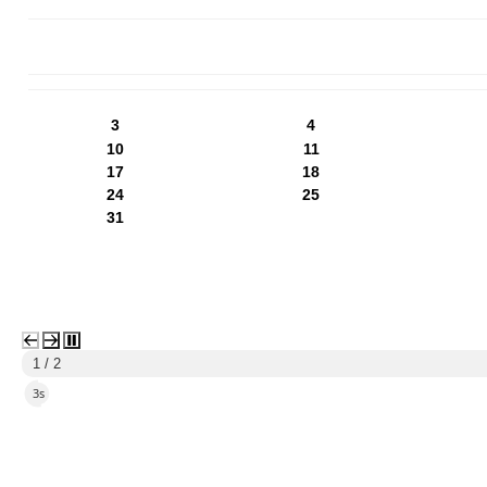
PN
WT
ŚR
CZ
PI
SO
NI
3
4
10
11
17
18
24
25
31
1 / 2
1s