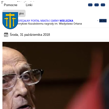
Strona
Aktualności
Pomocne
Linki
Czytaj na głos
OFICJALNY PORTAL MIASTA I GMINY
WIELICZKA
MENU
Wręczenie Henrykowi Kozubskiemu nagrody im. Władysława Orkana
Środa, 31 października 2018