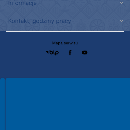
link do strony - Wielicka Karta Dużej Rodziny
Młodzieżowa Rada Miejska w Wieliczce
link do strony Wielickiej Spółki Transportowej
link do strony - projekty edukacyjne dofinansowane z Europejskiego