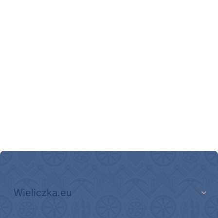
link do strony ekointerwencja dot.- powietrza
link do strony - Wielicki Budżet Obywatelski
link do strony Wielicka Karta Aktywnego Seniora
link do strony Gminnej Rady Seniorow - Wieliczka