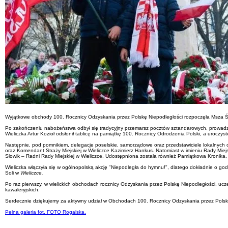
Wyjątkowe obchody 100. Rocznicy Odzyskania przez Polskę Niepodległości rozpoczęła Msza Świ
Po zakończeniu nabożeństwa odbył się tradycyjny przemarsz pocztów sztandarowych, prowadzo
Wieliczka Artur Kozioł odsłonił tablicę na pamiątkę 100. Rocznicy Odrodzenia Polski, a uroczy
Następnie, pod pomnikiem, delegacje poselskie, samorządowe oraz przedstawiciele lokalnych organ
oraz Komendant Straży Miejskiej w Wieliczce Kazimierz Hankus. Natomiast w imieniu Rady Miejs
Słowik – Radni Rady Miejskiej w Wieliczce. Udostępniona została również Pamiątkowa Kronika, 
Wieliczka włączyła się w ogólnopolską akcję "Niepodległa do hymnu!", dlatego dokładnie o g
Soli w
Wieliczce.
Po raz pierwszy, w wielickich obchodach rocznicy Odzyskania przez Polskę Niepodległości, u
kawaleryjskich.
Serdecznie dziękujemy za aktywny udział w Obchodach 100. Rocznicy Odzyskania przez Polsk
Pełna galeria fot. FOTO Rogalska.