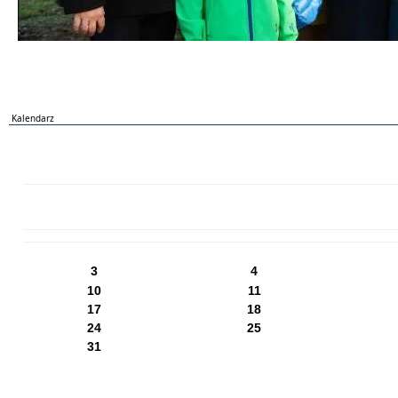
Kalendarz
PN
WT
ŚR
CZ
PI
SO
NI
3
4
10
11
17
18
24
25
31