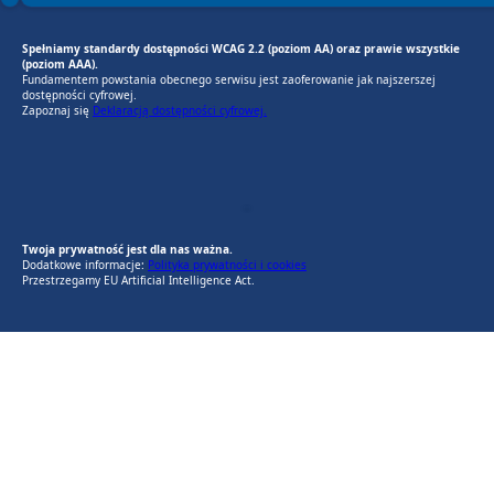
Spełniamy standardy dostępności WCAG 2.2 (poziom AA) oraz prawie wszystkie
(poziom AAA).
Fundamentem powstania obecnego serwisu jest zaoferowanie jak najszerszej
dostępności cyfrowej.
Zapoznaj się
Deklaracją dostępności cyfrowej.
EU AI Act
RODO Zgodne
RODO przyjazne narzędzia
Twoja prywatność jest dla nas ważna.
Dodatkowe informacje:
Polityka prywatności i cookies
Przestrzegamy EU Artificial Intelligence Act.