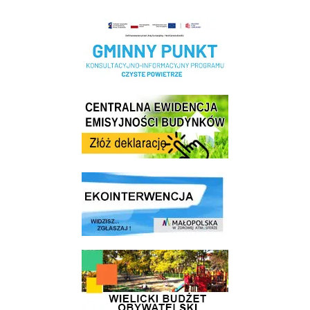
Realizacja Programu Czyste Powietrze w Gminie Wieliczka
Centrala Ewidencja Emisyjności Budynków - złóż deklarację
link do strony ekointerwencja dot.- powietrza
link do strony - Wielicki Budżet Obywatelski