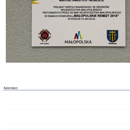
Kalendarz
PN
WT
ŚR
CZ
PI
SO
NI