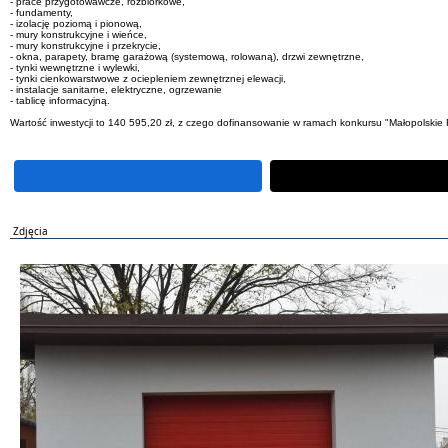
- prace przygotowawcze, rozbiórkowe,
- fundamenty,
- izolację poziomą i pionową,
- mury konstrukcyjne i wieńce,
- mury konstrukcyjne i przekrycie,
- okna, parapety, bramę garażową (systemową, rolowaną), drzwi zewnętrzne,
- tynki wewnętrzne i wylewki,
- tynki cienkowarstwowe z ociepleniem zewnętrznej elewacji,
- instalacje sanitarne, elektryczne, ogrzewanie
- tablicę informacyjną.
Wartość inwestycji to 140 595,20 zł, z czego dofinansowanie w ramach konkursu "Małopolskie 
Zdjęcia