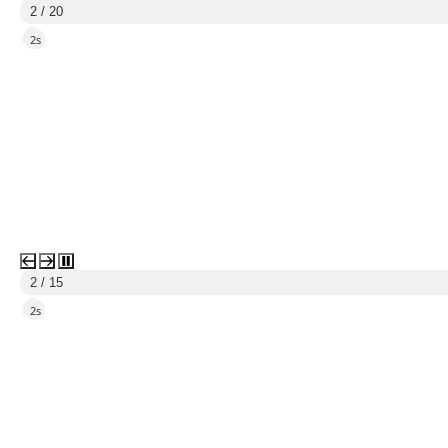
3 / 20
5s
3 / 15
5s