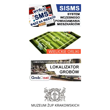
link do strony systemu wczesnego ostrzegania mieszkańców SISMS
link do opisu projektu Wielickie Orliki
link do lokalizatora grobów na wielickim cmentarzu - grobnet
link do strony - Muzeum Żup Krakowskich Wieliczka