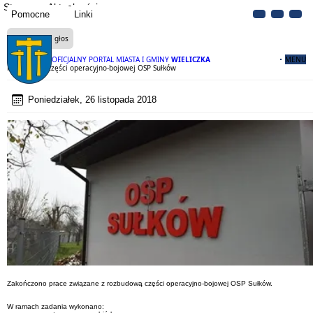
Strona
Aktualności
Pomocne
Linki
Czytaj na głos
OFICJALNY PORTAL MIASTA I GMINY
WIELICZKA
MENU
Rozbudowa części operacyjno-bojowej OSP Sułków
Poniedziałek, 26 listopada 2018
Zakończono prace związane z rozbudową części operacyjno-bojowej OSP Sułków.
W ramach zadania wykonano: