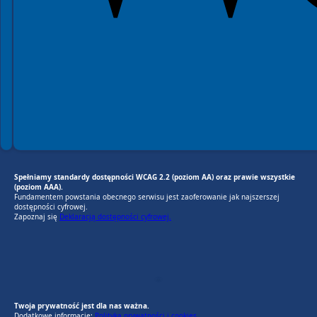
Spełniamy standardy dostępności WCAG 2.2 (poziom AA) oraz prawie wszystkie
(poziom AAA).
Fundamentem powstania obecnego serwisu jest zaoferowanie jak najszerszej
dostępności cyfrowej.
Zapoznaj się
Deklaracją dostępności cyfrowej.
EU AI Act
RODO Zgodne
RODO przyjazne narzędzia
Twoja prywatność jest dla nas ważna.
Dodatkowe informacje:
Polityka prywatności i cookies