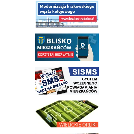
link do opisu projektu budowy linii kolejowej Krakow Rudzice
link do opisu aplikacji - BLISKO, Gmina Wieliczka w aplikacji Blisko
link do strony systemu wczesnego ostrzegania mieszkańców SISMS
link do opisu projektu Wielickie Orliki