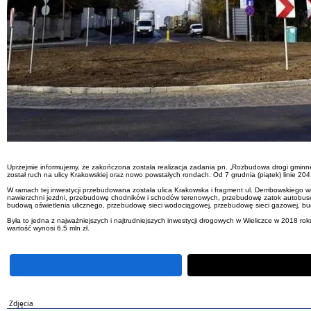
Uprzejmie informujemy, że zakończona została realizacja zadania pn. „Rozbudowa drogi gminne
został ruch na ulicy Krakowskiej oraz nowo powstałych rondach. Od 7 grudnia (piątek) linie 20
W ramach tej inwestycji przebudowana została ulica Krakowska i fragment ul. Dembowskiego w
nawierzchni jezdni, przebudowę chodników i schodów terenowych, przebudowę zatok autobuso
budową oświetlenia ulicznego, przebudowę sieci wodociągowej, przebudowę sieci gazowej, budo
Była to jedna z najważniejszych i najtrudniejszych inwestycji drogowych w Wieliczce w 2018 r
wartość wynosi 6,5 mln zł.
Zdjęcia