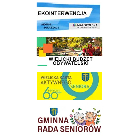
link do strony ekointerwencja dot.- powietrza
link do strony - Wielicki Budżet Obywatelski
link do strony Wielicka Karta Aktywnego Seniora
link do strony Gminnej Rady Seniorow - Wieliczka