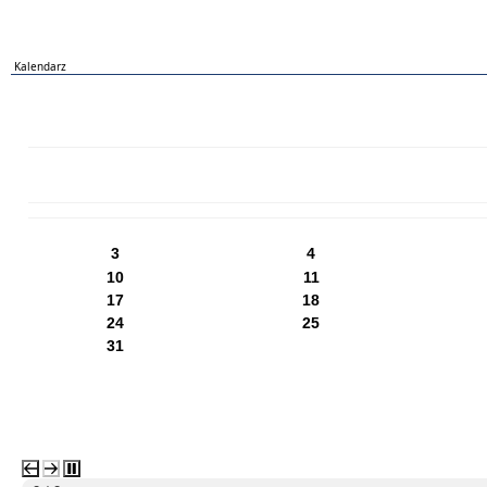
Kalendarz
PN
WT
ŚR
CZ
PI
SO
NI
3
4
10
11
17
18
24
25
31