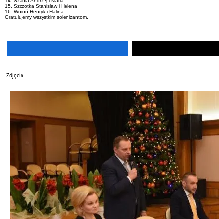
14. Szabla Andrzej i Maria
15. Szczotka Stanisław i Helena
16. Woroń Henryk i Halina
Gratulujemy wszystkim solenizantom.
Zdjęcia