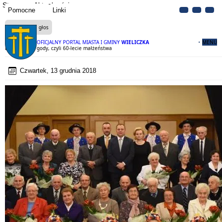
Strona
Aktualności
Pomocne
Linki
Czytaj na głos
OFICJALNY PORTAL MIASTA I GMINY
WIELICZKA
MENU
Diamentowe gody, czyli 60-lecie małżeństwa
Czwartek, 13 grudnia 2018