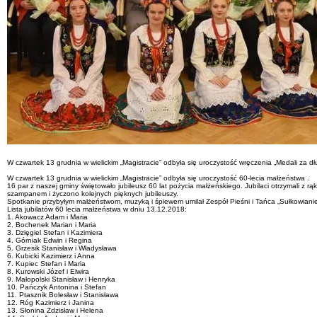
W czwartek 13 grudnia w wielickim „Magistracie” odbyła się uroczystość wręczenia „Medali za dł
W czwartek 13 grudnia w wielickim „Magistracie” odbyła się uroczystość 60-lecia małżeństwa .
16 par z naszej gminy świętowało jubileusz 60 lat pożycia małżeńskiego. Jubilaci otrzymali z 
szampanem i życzono kolejnych pięknych jubileuszy.
Spotkanie przybyłym małżeństwom, muzyką i śpiewem umilał Zespół Pieśni i Tańca „Sułkowianie
Lista jubilatów 60 lecia małżeństwa w dniu 13.12.2018:
1. Akowacz Adam i Maria
2. Bochenek Marian i Maria
3. Dzięgiel Stefan i Kazimiera
4. Górniak Edwin i Regina
5. Grzesik Stanisław i Władysława
6. Kubicki Kazimierz i Anna
7. Kupiec Stefan i Maria
8. Kurowski Józef i Elwira
9. Małopolski Stanisław i Henryka
10. Pańczyk Antonina i Stefan
11. Ptasznik Bolesław i Stanisława
12. Róg Kazimierz i Janina
13. Słonina Zdzisław i Helena