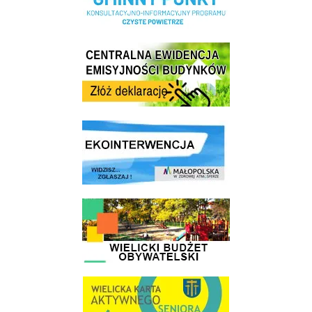
Centrala Ewidencja Emisyjności Budynków - złóż deklarację
link do strony ekointerwencja dot.- powietrza
link do strony - Wielicki Budżet Obywatelski
link do strony Wielicka Karta Aktywnego Seniora