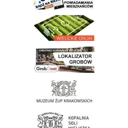
link do opisu projektu Wielickie Orliki
link do lokalizatora grobów na wielickim cmentarzu - grobnet
link do strony - Muzeum Żup Krakowskich Wieliczka
link do strony Kopalni Soli Wieliczka