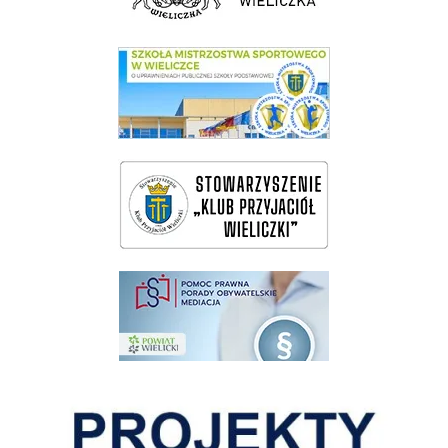
link do SMS Wieliczka
wieliczka-wieliczanie na bis
pomoc prawna wieliczka
Pokonać ograniczenia