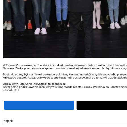
W Szkole Podstawowej nr 2 w Wieliczce od lat bardzo aktywnie działa Szkolna Kasa Oszczędn
Damiana Ziarka przedstawiciele społeczności uczniowskiej szlifowali swoje role, by 19 marca wys
Spektakl oparty był na historii pewnego polonisty, któremu na (nie)szczęście przypadło przygot
kultowego zespołu Abba, oczywiście w spolszczonej i dostosowanej do tematyki przedstawienia
Dziękujemy Pani Annie Krzysztale za scenariusz.
Szczególne podziękowania kierujemy w stronę Władz Miasta i Gminy Wieliczka za udostępnieni
Zespół SKO
Zdjęcia