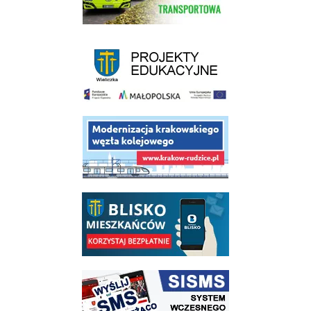
link do strony - projekty edukacyjne dofinansowane z Europejskiego
link do opisu projektu budowy linii kolejowej Krakow Rudzice
link do opisu aplikacji - BLISKO, Gmina Wieliczka w aplikacji Blisko
link do strony systemu wczesnego ostrzegania mieszkańców SISMS