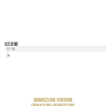
2 / 15
2s
link do strony Centrum Edukacyjno Rekreacyjne