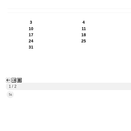
PN
WT
ŚR
CZ
PI
SO
NI
3
4
10
11
17
18
24
25
31
1 / 2
3s