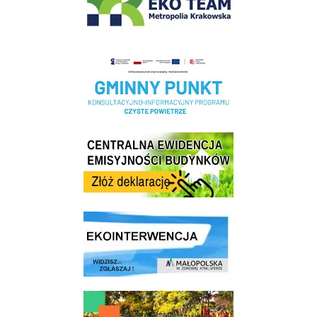
Realizacja Programu Czyste Powietrze w Gminie Wieliczka
Centrala Ewidencja Emisyjności Budynków - złóż deklarację
link do strony ekointerwencja dot.- powietrza
link do strony - Wielicki Budżet Obywatelski