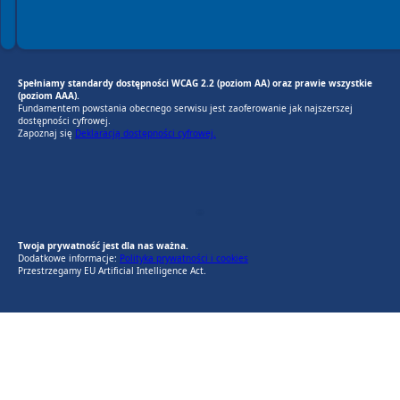
Spełniamy standardy dostępności WCAG 2.2 (poziom AA) oraz prawie wszystkie
(poziom AAA).
Fundamentem powstania obecnego serwisu jest zaoferowanie jak najszerszej
dostępności cyfrowej.
Zapoznaj się
Deklaracją dostępności cyfrowej.
EU AI Act
RODO Zgodne
RODO przyjazne narzędzia
Twoja prywatność jest dla nas ważna.
Dodatkowe informacje:
Polityka prywatności i cookies
Przestrzegamy EU Artificial Intelligence Act.