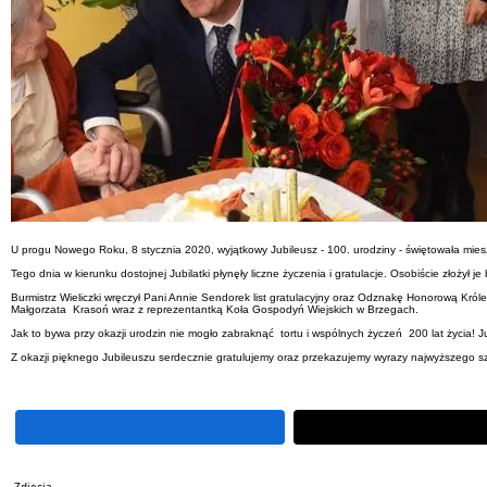
U progu Nowego Roku, 8 stycznia 2020, wyjątkowy Jubileusz - 100. urodziny - świętowała mie
Tego dnia w kierunku dostojnej Jubilatki płynęły liczne życzenia i gratulacje. Osobiście złoż
Burmistrz Wieliczki wręczył Pani Annie Sendorek list gratulacyjny oraz Odznakę Honorową Król
Małgorzata Krasoń wraz z reprezentantką Koła Gospodyń Wiejskich w Brzegach.
Jak to bywa przy okazji urodzin nie mogło zabraknąć tortu i wspólnych życzeń 200 lat życia! 
Z okazji pięknego Jubileuszu serdecznie gratulujemy oraz przekazujemy wyrazy najwyższego sz