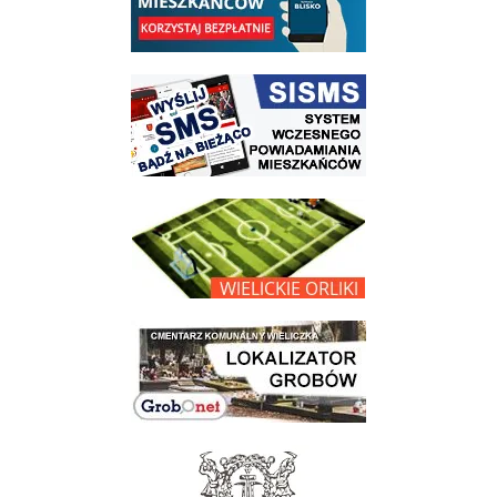
link do strony systemu wczesnego ostrzegania mieszkańców SISMS
link do opisu projektu Wielickie Orliki
link do lokalizatora grobów na wielickim cmentarzu - grobnet
link do strony - Muzeum Żup Krakowskich Wieliczka