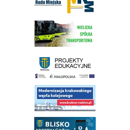
link do strony Wielickiej Spółki Transportowej
link do strony - projekty edukacyjne dofinansowane z Europejskiego
link do opisu projektu budowy linii kolejowej Krakow Rudzice
link do opisu aplikacji - BLISKO, Gmina Wieliczka w aplikacji Blisko