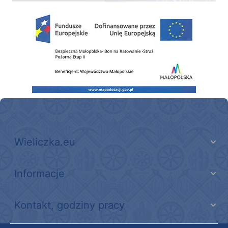
Zakup fabrycznie nowego, średniego samochodu ratowniczo-gaśniczego z napę
Wieliczka.eu
Informacje
Kontakt, godziny pracy