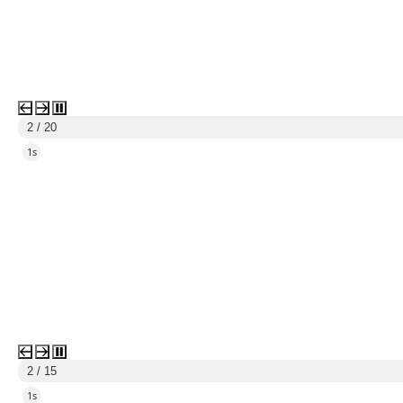
1 / 2
3s
3 / 20
3s