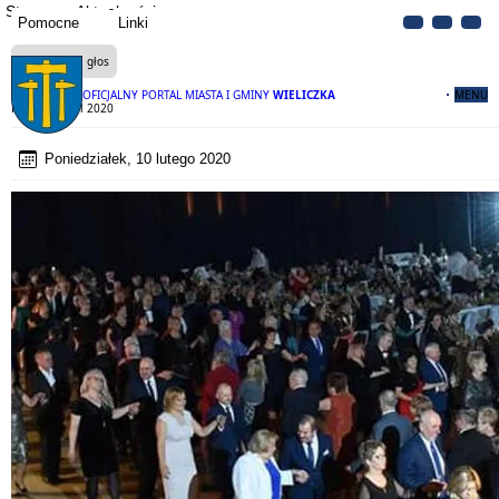
Strona
Aktualności
Pomocne
Linki
Czytaj na głos
OFICJALNY PORTAL MIASTA I GMINY
WIELICZKA
MENU
Królewski Bal 2020
Poniedziałek, 10 lutego 2020