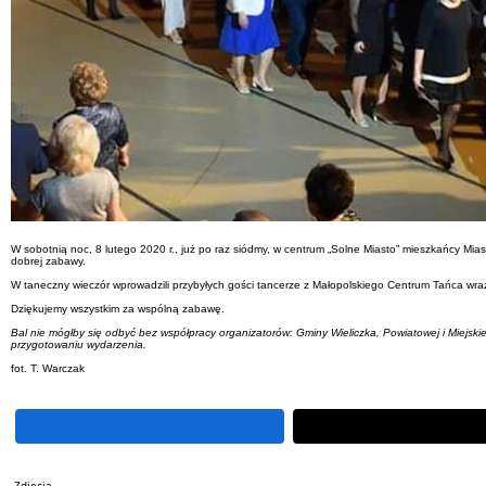
W sobotnią noc, 8 lutego 2020 r., już po raz siódmy, w centrum „Solne Miasto” mieszkańcy Miasta
dobrej zabawy.
W taneczny wieczór wprowadzili przybyłych gości tancerze z Małopolskiego Centrum Tańca wra
Dziękujemy wszystkim za wspólną zabawę.
Bal nie mógłby się odbyć bez współpracy organizatorów: Gminy Wieliczka, Powiatowej i Miejski
przygotowaniu wydarzenia.
fot. T. Warczak