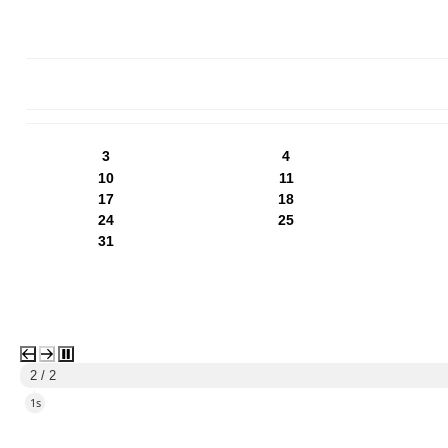
Kalendarz
PN
WT
ŚR
CZ
PI
SO
NI
3
4
10
11
17
18
24
25
31