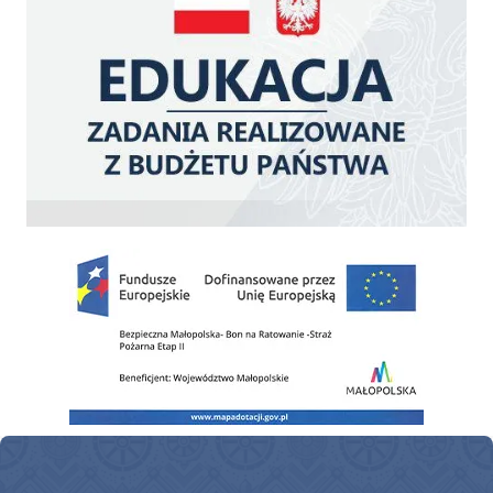
Zakup fabrycznie nowego, średniego samochodu ratowniczo-gaśniczego z napę