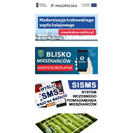
link do opisu projektu budowy linii kolejowej Krakow Rudzice
link do opisu aplikacji - BLISKO, Gmina Wieliczka w aplikacji Blisko
link do strony systemu wczesnego ostrzegania mieszkańców SISMS
link do opisu projektu Wielickie Orliki