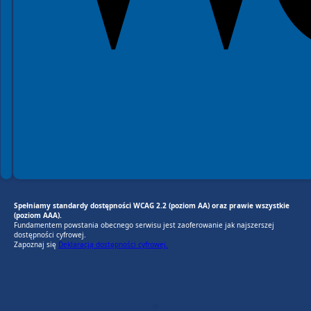
Spełniamy standardy dostępności WCAG 2.2 (poziom AA) oraz prawie wszystkie
(poziom AAA).
Fundamentem powstania obecnego serwisu jest zaoferowanie jak najszerszej
dostępności cyfrowej.
Zapoznaj się
Deklaracją dostępności cyfrowej.
EU AI Act
RODO Zgodne
RODO przyjazne narzędzia