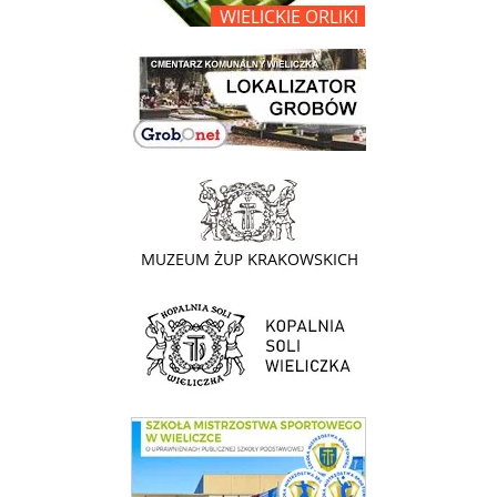
link do lokalizatora grobów na wielickim cmentarzu - grobnet
link do strony - Muzeum Żup Krakowskich Wieliczka
link do strony Kopalni Soli Wieliczka
link do SMS Wieliczka