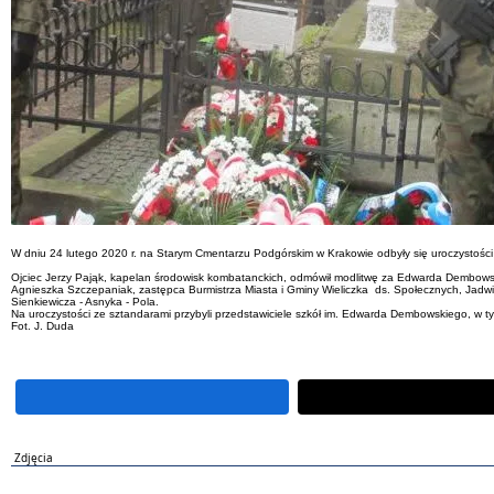
W dniu 24 lutego 2020 r. na Starym Cmentarzu Podgórskim w Krakowie odbyły się uroczystoś
Ojciec Jerzy Pająk, kapelan środowisk kombatanckich, odmówił modlitwę za Edwarda Dembowski
Agnieszka Szczepaniak, zastępca Burmistrza Miasta i Gminy Wieliczka ds. Społecznych, Jadwig
Sienkiewicza - Asnyka - Pola.
Na uroczystości ze sztandarami przybyli przedstawiciele szkół im. Edwarda Dembowskiego, w ty
Fot. J. Duda
Zdjęcia