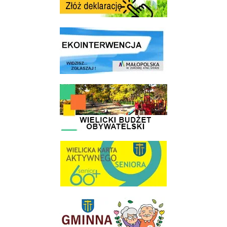
link do strony ekointerwencja dot.- powietrza
link do strony - Wielicki Budżet Obywatelski
link do strony Wielicka Karta Aktywnego Seniora
link do strony Gminnej Rady Seniorow - Wieliczka