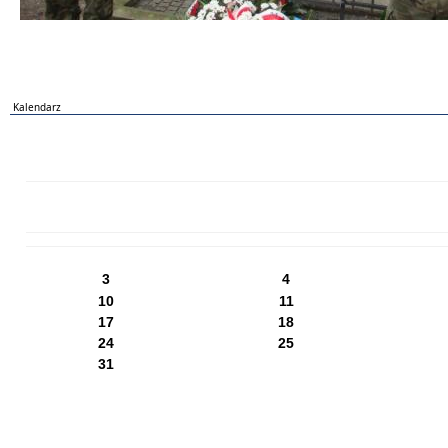
Kalendarz
PN
WT
ŚR
CZ
PI
SO
NI
3
4
10
11
17
18
24
25
31