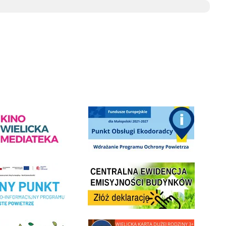
ediateka - zapraszamy
Punkt Obsługi Ekodoradcy Wieliczka
Centrala Ewidencja Emisyjności Budynków - złóż deklarac
ramu Czyste Powietrze w Gminie Wieliczka
minnej Rady Seniorow - Wieliczka
link do strony - Wielicka Karta Dużej Rodziny