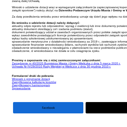
zwaną dalej Uchwałą.
Wnioski o udzielenie dotacji wraz w wymaganymi załącznikami (w zapieczętowanej kope
związki sportowe”) należy złożyć na
Dzienniku Podawczym Urzędu Miasta i Gminy w Wie
Za datę przedłożenia wniosku przez wnioskodawcę uznaje się dzień jego wpływu na dzi
Do wniosku o udzielenie dotacji należy dołączyć:
aktualny odpis rejestru lub odpowiednio: wyciąg z ewidencji lub inne dokumenty potwi
aktualny dokument określający cel i zadania podmiotu (statut),
dokument potwierdzający udział w zawodach organizowanych przez polskie związki spo
wykaz zawodników posiadających licencje potwierdzony przez odpowiedni związek spor
wykaz kadry szkoleniowej udokumentowany jej uprawnieniami,
sprawozdanie merytoryczne z działalności wnioskodawcy za 2019 r., zawierające informa
sprawozdanie finansowe wnioskodawcy (bilans, rachunek wyników lub rachunek zysków i 
oświadczenie wnioskodawcy o niezaleganiu z płatnościami na rzecz podmiotów publicz
oświadczenie, iż wnioskodawca nie działa w celu osiągnięcia zysku.
Prosimy o zapoznanie się z niżej zamieszczonymi załącznikami:
Zarządzenie nr 40/2020 Burmistrza Miasta i Gminy Wieliczka z dnia 5 marca 2020 r.
Uchwała Nr IV/29/2010 Rady Miejskiej w Wieliczce z dnia 30 grudnia 2010 r.
Formularze/ druki do pobrania
Wniosek o przyznanie dotacji
Zweryfikowana kalkulacja kosztów
Zweryfikowany harmonogram
Sprawozdanie
Facebook
portal X