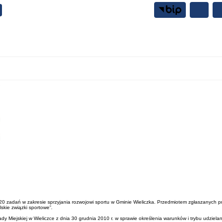
Samorząd
Mieszkańcy
2020 zadań w zakresie sprzyjania rozwojowi sportu w Gminie Wieliczka. Przedmiotem zgłaszanych p
kie związki sportowe”.
iejskiej w Wieliczce z dnia 30 grudnia 2010 r. w sprawie określenia warunków i trybu udzielania i