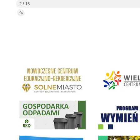
2 / 15
3s
link do strony Centrum Edukacyjno Rekreacyjne
link do strony - Wielickie C
Gospodarka odpadami na terenie Miasta i Gminy Wieliczka
Program "Czyste Powietrze" 
link do strony ekointerwencja dot.- powietrza
link do strony - Wielicki Bu