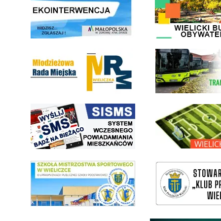
Młodzieżowa Rada Miejska w Wieliczce
link do strony Wielickiej Sp
link do strony systemu wczesnego ostrzegania mieszkańców SISMS
link do opisu projektu Wielic
link do SMS Wieliczka
wieliczka-wieliczanie na bis