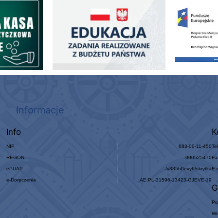
ogowo - Pożyczkowa
Edukacja - zadania realizowane z budżetu państwa
Zakup fabrycznie
Informacje
Info
K
NIP
683-00-11-450
Te
REGON
000525470
Fa
ePUAP
/y885h0evy6/skrytka
E-
e-Doręczenia
AE:PL-31596-13423-GJEVE-19
G
Po
Wt