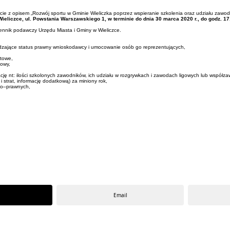
rcie z opisem „Rozwój sportu w Gminie Wieliczka poprzez wspieranie szkolenia oraz udziału zaw
liczce, ul. Powstania Warszawskiego 1, w terminie do dnia 30 marca 2020 r., do godz. 17
ennik podawczy Urzędu Miasta i Gminy w Wieliczce.
erdzające status prawny wnioskodawcy i umocowanie osób go reprezentujących,
rtowe,
towy,
cję nt: ilości szkolonych zawodników, ich udziału w rozgrywkach i zawodach ligowych lub współz
strat, informację dodatkową) za miniony rok,
no–prawnych,
Email