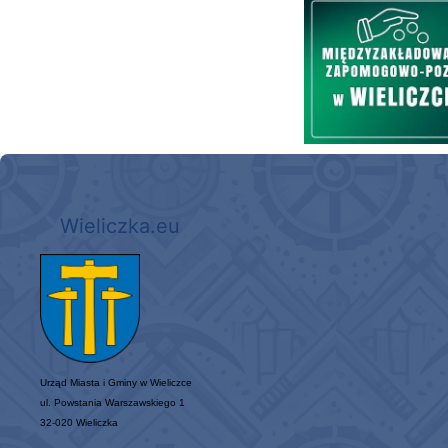
Międzyzakładowa Kasa Zapom
Wieliczka.eu
Urząd Miasta i Gminy w Wieliczce
ul. Powstania Warszawskiego 1
32-020 Wieliczka