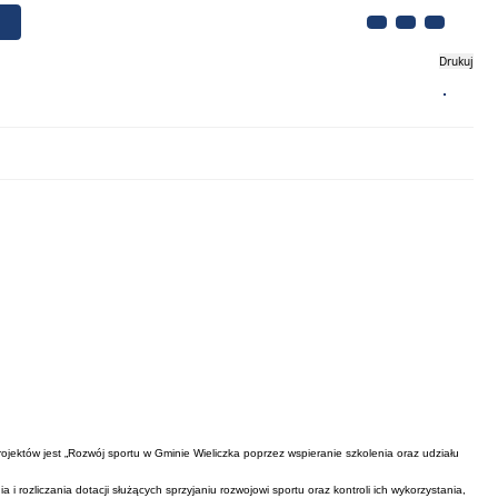
Drukuj
Biznes
Turystyka
Kontakt
rojektów jest „Rozwój sportu w Gminie Wieliczka poprzez wspieranie szkolenia oraz udziału
 rozliczania dotacji służących sprzyjaniu rozwojowi sportu oraz kontroli ich wykorzystania,