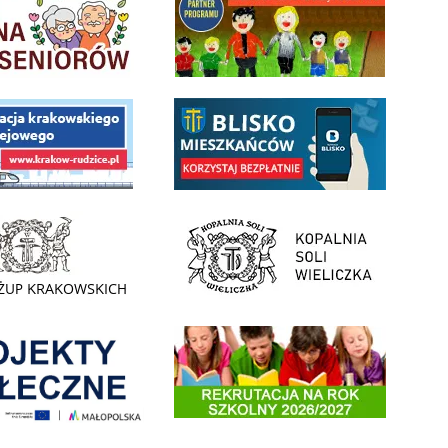
 Funduszu Społecznego
link do opisu aplikacji - BLISKO, Gmina Wieliczka w aplika
ojektu budowy linii kolejowej Krakow Rudzice
- Muzeum Żup Krakowskich Wieliczka
link do strony Kopalni Soli Wieliczka
enia
Informacja o terminach rekrutacji na rok szkolny 2026/2