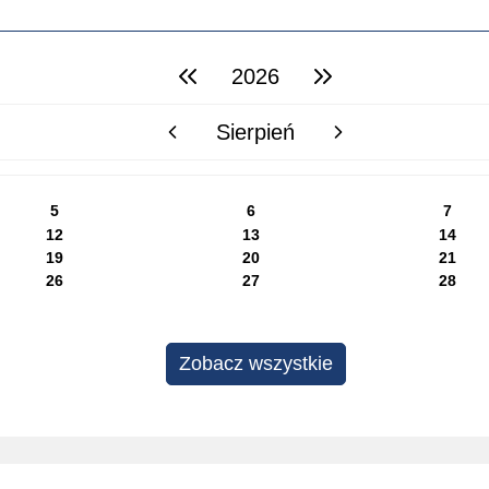
2026
poprzedni rok
następny rok
Sierpień
poprzedni miesiąc
następny miesiąc
5
6
7
12
13
14
19
20
21
26
27
28
Zobacz wszystkie