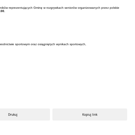
odników reprezentujących Gminę w rozgrywkach seniorów organizowanych przez polskie
.00.
awodnictwie sportowym oraz osiągniętych wynikach sportowych,
Drukuj
Kopiuj link