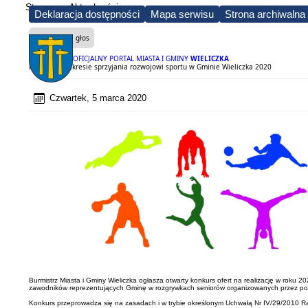
Strona
Aktualności
Deklaracja dostępności
Mapa serwisu
Strona archiwalna
Czytaj na głos
OFICJALNY PORTAL MIASTA I GMINY
WIELICZKA
Konkurs w zakresie sprzyjania rozwojowi sportu w Gminie Wieliczka 2020
Czwartek, 5 marca 2020
Burmistrz Miasta i Gminy Wieliczka ogłasza otwarty konkurs ofert na realizację w roku 
zawodników reprezentujących Gminę w rozgrywkach seniorów organizowanych przez pols
Konkurs przeprowadza się na zasadach i w trybie określonym Uchwałą Nr IV/29/2010 Rady M