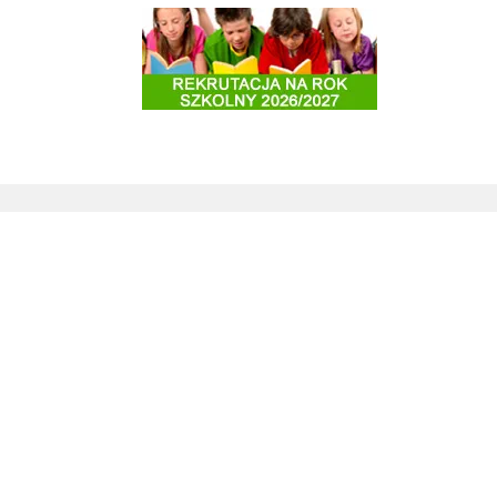
Rekrutacja do szkół i przedszkoli 2025/2026
Zagospodarowanie terenu Stok pod Baranem na cele rekreacyjne