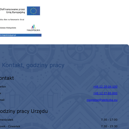
 nowego, średniego samochodu ratowniczo-gaśniczego z napędem 4x4 dla OSP Kokotów
Kontakt, godziny pracy
ontakt
lefon
+48 12 26-34-100
x
+48 12 27-86-860
mail
magistrat@wieliczka.eu
odziny pracy Urzędu
niedziałek
7:30 - 17:00
orek - Czwartek
7:30 - 15:30