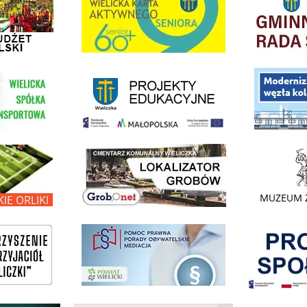
link do strony - projekty edukacyjne dofinansowane z Europejskiego
ółki Transportowej
link do opisu pr
link do lokalizatora grobów na wielickim cmentarzu - grobnet
kie Orliki
link do strony 
Pokonać ogranicz
pomoc prawna wieliczka