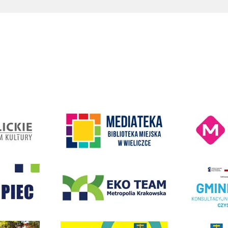
Raporty o stanie Gminy Wieliczka
Kino Wielicka M
entrum Kultury
link do strony Mediateka Biblioteka Miejska w Wieliczce
- Wieliczka
EKO-Team-Wieliczka
Realizacja Prog
dżet Obywatelski
link do strony G
link do strony Wielicka Karta Aktywnego Seniora