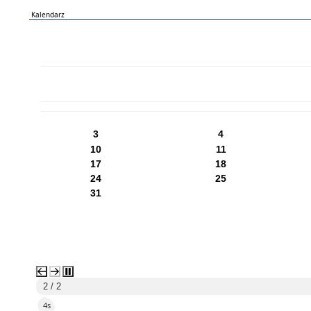
Kalendarz
PN
WT
ŚR
CZ
PI
SO
NI
3
4
10
11
17
18
24
25
31
2 / 2
3s