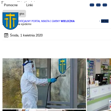
Strona
Aktualności
Pomocne
Linki
Czytaj na głos
OFICJALNY PORTAL MIASTA I GMINY
WIELICZKA
MENU
Razem przeciw epidemii
Środa, 1 kwietnia 2020