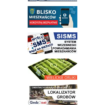
link do opisu aplikacji - BLISKO, Gmina Wieliczka w aplikacji Blisko
link do strony systemu wczesnego ostrzegania mieszkańców SISMS
link do opisu projektu Wielickie Orliki
link do lokalizatora grobów na wielickim cmentarzu - grobnet