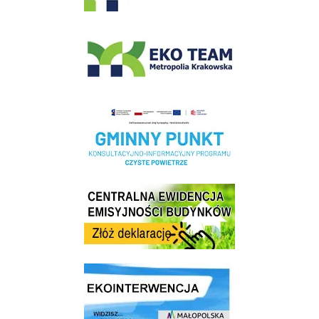
EKO-Team-Wieliczka
Realizacja Programu Czyste Powietrze w Gminie Wieliczka
Centrala Ewidencja Emisyjności Budynków - złóż deklarację
link do strony ekointerwencja dot.- powietrza