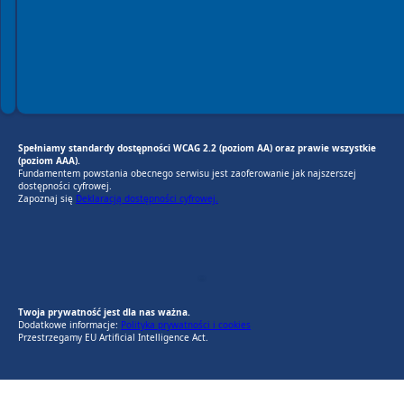
Spełniamy standardy dostępności WCAG 2.2 (poziom AA) oraz prawie wszystkie
(poziom AAA).
Fundamentem powstania obecnego serwisu jest zaoferowanie jak najszerszej
dostępności cyfrowej.
Zapoznaj się
Deklaracją dostępności cyfrowej.
EU AI Act
RODO Zgodne
RODO przyjazne narzędzia
Twoja prywatność jest dla nas ważna.
Dodatkowe informacje:
Polityka prywatności i cookies
Przestrzegamy EU Artificial Intelligence Act.