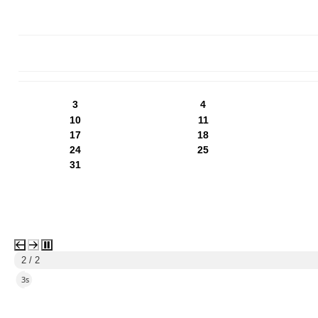
PN
WT
ŚR
CZ
PI
SO
NI
3
4
10
11
17
18
24
25
31
2 / 2
2s