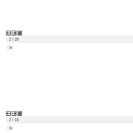
2 / 20
2s
2 / 15
2s