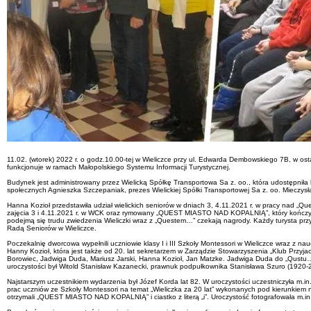
11.02. (wtorek) 2022 r. o godz.10.00-tej w Wieliczce przy ul. Edwarda Dembowskiego 7B, w o
funkcjonuje w ramach Małopolskiego Systemu Informacji Turystycznej.
Budynek jest administrowany przez Wielicką Spółkę Transportowa Sa z. oo., która udostępniła l
społecznych Agnieszka Szczepaniak, prezes Wielickiej Spółki Transportowej Sa z. oo. Mieczys
Hanna Kozioł przedstawiła udział wielickich seniorów w dniach 3, 4.11.2021 r. w pracy nad „Q
zajęcia 3 i 4.11.2021 r. w WCK oraz rymowany „QUEST MIASTO NAD KOPALNIĄ”, który kończy się 
podejmą się trudu zwiedzenia Wieliczki wraz z „Questem…” czekają nagrody. Każdy turysta prz
Radą Seniorów w Wieliczce.
Poczekalnię dworcowa wypełnili uczniowie klasy I i III Szkoły Montessori w Wieliczce wraz z n
Hanny Kozioł, która jest także od 20. lat sekretarzem w Zarządzie Stowarzyszenia „Klub Przyja
Borowiec, Jadwiga Duda, Mariusz Jarski, Hanna Kozioł, Jan Matzke. Jadwiga Duda do „Qustu…
uroczystości był Witold Stanisław Kazanecki, prawnuk podpułkownika Stanisława Szuro (1920
Najstarszym uczestnikiem wydarzenia był Józef Korda lat 82. W uroczystości uczestniczyła m.in
prac uczniów ze Szkoły Montessori na temat „Wieliczka za 20 lat” wykonanych pod kierunkiem n
otrzymali „QUEST MIASTO NAD KOPALNIĄ” i ciastko z literą „i”. Uroczystość fotografowała m.in