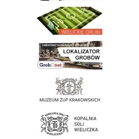
link do opisu projektu Wielickie Orliki
link do lokalizatora grobów na wielickim cmentarzu - grobnet
link do strony - Muzeum Żup Krakowskich Wieliczka
link do strony Kopalni Soli Wieliczka