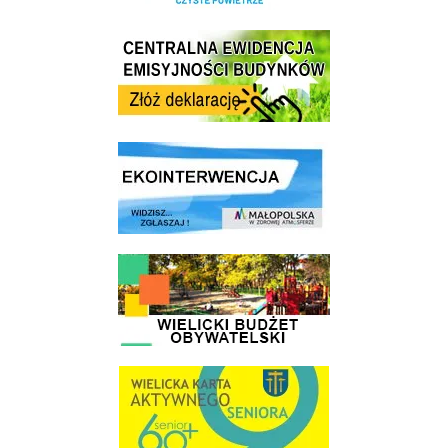
Centrala Ewidencja Emisyjności Budynków - złóż deklarację
link do strony ekointerwencja dot.- powietrza
link do strony - Wielicki Budżet Obywatelski
link do strony Wielicka Karta Aktywnego Seniora