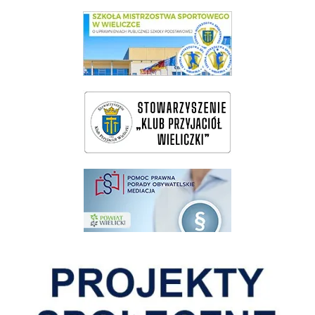
link do SMS Wieliczka
wieliczka-wieliczanie na bis
pomoc prawna wieliczka
Pokonać ograniczenia