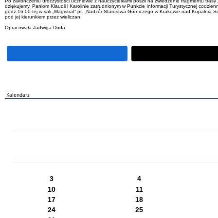
Po zakończeniu uroczystości uczniowie z nauczycielkami poszli na zwiedzenie fragmentu trasy
dziękujemy. Paniom Klaudii i Karolinie zatrudnionym w Punkcie Informacji Turystycznej codzie
godz.16.00-tej w sali „Magistrat” pt. „Nadzór Starostwa Górniczego w Krakowie nad Kopalnią So
pod jej kierunkiem przez wieliczan.
Opracowała Jadwiga Duda
Kalendarz
PN
WT
ŚR
CZ
PI
SO
NI
3
4
10
11
17
18
24
25