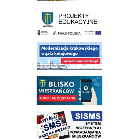
link do strony - projekty edukacyjne dofinansowane z Europejskiego
link do opisu projektu budowy linii kolejowej Krakow Rudzice
link do opisu aplikacji - BLISKO, Gmina Wieliczka w aplikacji Blisko
link do strony systemu wczesnego ostrzegania mieszkańców SISMS