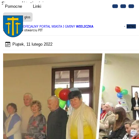
Strona
Aktualności
Pomocne
Linki
Czytaj na głos
OFICJALNY PORTAL MIASTA I GMINY
WIELICZKA
MENU
Udział KPW w otwarciu PIT
Piątek, 11 lutego 2022