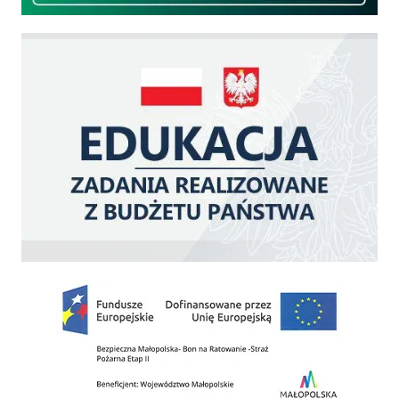
Edukacja - zadania realizowane z budżetu państwa
Zakup fabrycznie nowego, średniego samochodu ratowniczo-gaśniczego z napę