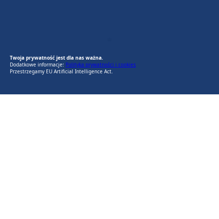
EU AI Act
RODO Zgodne
RODO przyjazne narzędzia
Twoja prywatność jest dla nas ważna.
Dodatkowe informacje:
Polityka prywatności i cookies
Przestrzegamy EU Artificial Intelligence Act.