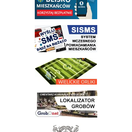
link do strony systemu wczesnego ostrzegania mieszkańców SISMS
link do opisu projektu Wielickie Orliki
link do lokalizatora grobów na wielickim cmentarzu - grobnet
link do strony - Muzeum Żup Krakowskich Wieliczka