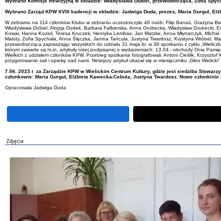
Wybrano Komisje Rewizyjną w składzie: Władysława Dubiel, przewodnicząca, Zofia Spych
Wybrano Zarząd KPW XVIII kadencji w składzie: Jadwiga Duda, prezes, Maria Gurgul, Elżb
W zebraniu na 114 członków Klubu w zebraniu uczestniczyło 48 osób: Filip Banaś, Grażyna Bie
Władysława Dubiel, Alojzja Dudek, Barbara Falbierska, Anna Grubecka, Władysław Grubecki, Edy
Kowal, Hanna Kozioł, Teresa Kruczek, Henryka Lembas, Jan Matzke, Anna Młynarczyk, Michał M
Maluty, Zofia Spychała, Anna Ślęczka, Janina Tańcula, Justyna Twardosz, Krystyna Wróbel, 
przewodnicząca zapraszając wszystkich do udziału 31 maja br. w 39 spotkaniu z cyklu „Wieliczka
którym zawarte są m.in. artykuły niżej podpisanej o wydarzeniach: 13.04.- obchody Dnia Pamięc
Wielkich z udziałem członków KPW.
Przebieg spotkania fotografowali: Antoni Cieślik, Krzyszto
przygotowanie sali i opiekę nad nami. Niniejszy artykuł ukazał się w miesięczniku „Głos Wielicki”
7.06. 2023 r. za Zarządzie KPW w Wielickim Centrum Kultury, gdzie jest siedziba Stowa
członkowie: Maria Gurgul, Elżbieta Kawecka-Cebula, Justyna Twardosz. Nowe członkinie 
Opracowała Jadwiga Duda
Zdjęcia