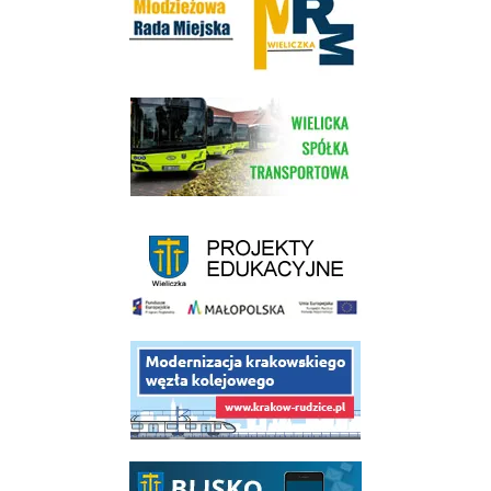
link do strony Wielickiej Spółki Transportowej
link do strony - projekty edukacyjne dofinansowane z Europejskiego
link do opisu projektu budowy linii kolejowej Krakow Rudzice
link do opisu aplikacji - BLISKO, Gmina Wieliczka w aplikacji Blisko