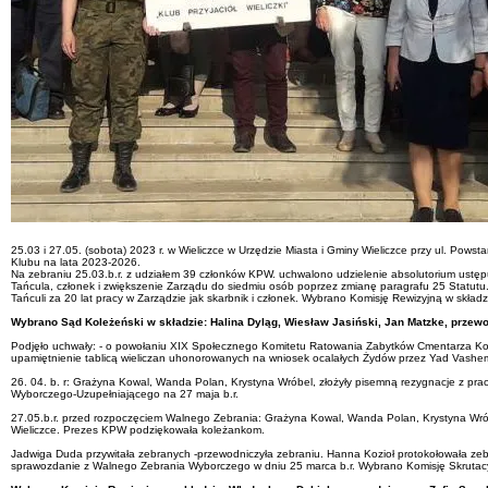
25.03 i 27.05. (sobota) 2023 r. w Wieliczce w Urzędzie Miasta i Gminy Wieliczce przy ul. Pows
Klubu na lata 2023-2026.
Na zebraniu 25.03.b.r. z udziałem 39 członków KPW. uchwalono udzielenie absolutorium ustęp
Tańcula, członek i zwiększenie Zarządu do siedmiu osób poprzez zmianę paragrafu 25 Statut
Tańculi za 20 lat pracy w Zarządzie jak skarbnik i członek. Wybrano Komisję Rewizyjną w skł
Wybrano Sąd Koleżeński w składzie: Halina Dyląg, Wiesław Jasiński, Jan Matzke, przew
Podjęło uchwały: - o powołaniu XIX Społecznego Komitetu Ratowania Zabytków Cmentarza Komu
upamiętnienie tablicą wieliczan uhonorowanych na wniosek ocalałych Żydów przez Yad Vashem
26. 04. b. r: Grażyna Kowal, Wanda Polan, Krystyna Wróbel, złożyły pisemną rezygnacje z prac
Wyborczego-Uzupełniającego na 27 maja b.r.
27.05.b.r. przed rozpoczęciem Walnego Zebrania: Grażyna Kowal, Wanda Polan, Krystyna Wróbe
Wieliczce. Prezes KPW podziękowała koleżankom.
Jadwiga Duda przywitała zebranych -przewodniczyła zebraniu. Hanna Kozioł protokołowała zebr
sprawozdanie z Walnego Zebrania Wyborczego w dniu 25 marca b.r. Wybrano Komisję Skrutacyj