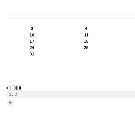
PN
WT
ŚR
CZ
PI
SO
NI
3
4
10
11
17
18
24
25
31
1 / 2
2s