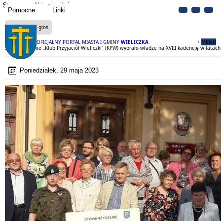
Strona
Aktualności
Pomocne
Linki
Czytaj na głos
OFICJALNY PORTAL MIASTA I GMINY
WIELICZKA
MENU
Stowarzyszenie „Klub Przyjaciół Wieliczki” (KPW) wybrało władze na XVIII kadencję w latac
Poniedziałek, 29 maja 2023