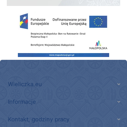
Zakup fabrycznie nowego, średniego samochodu ratowniczo-gaśniczego z napę
Wieliczka.eu
Informacje
Kontakt, godziny pracy