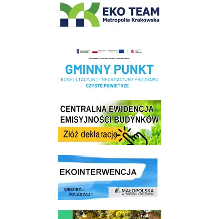
Realizacja Programu Czyste Powietrze w Gminie Wieliczka
Centrala Ewidencja Emisyjności Budynków - złóż deklarację
link do strony ekointerwencja dot.- powietrza
link do strony - Wielicki Budżet Obywatelski