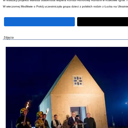
W realizacji projektu Mariusa Galbenusa wspiera Konsul Honorowy Rumunii w Krakowie Ignat Tima
W wieczornej Modlitwie o Pokój uczestniczyła grupa dzieci z polskich rodzin z Łucka na Ukrain
Zdjęcia