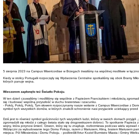
5 sierpnia 2023 na Campus Misericordiae w Brzegach trwaliśmy na wspólnej modlitwie w łączn
Kiedy w stolicy Portugalii rozpoczęły się Wydarzenia Centralne spotkaliśmy się obok Bramy Mi
których panuje wojna.
Wieczorem zapłonęło też Światło Pokoju.
W ten dzień czuwaliśmy i modliliśmy się wspólnie z Papieżem Franciszkiem i młodzieżą zgromad
się i budować wspólną przyszłość w duchu braterstwa i szacunku.
- Pokój, Pokój, Pokój. Tym słowem rozpoczynamy nasze wołanie z Campus Misercordiae z Domu P
symbol tych wszystkich domów, w których znaleźli schronienie nasi przyjaciele uciekający przed
Dziś jest to również symbol gościnności tych wszystkich ludzi, którzy w swoich domach przyjęli
zgromadzili się młodzi z całego świata stało się drogowskazem dobroci. To spotkanie Papieża 
wojny, która przynosi śmierć. Dzwon, który się tu znajduje, rozbrzmiewa podczas wielu wyzwań 
Wdzięczni za wybudowanie tego Domu Pokoju, razem z Mariusem, Aliną, bratem Mariusem pamiętam
miejsca: Pól Miłosierdzia i Domu Pokoju. - podkreślił Artur Kozioł Burmistrz Miasta i Gminy Wielic