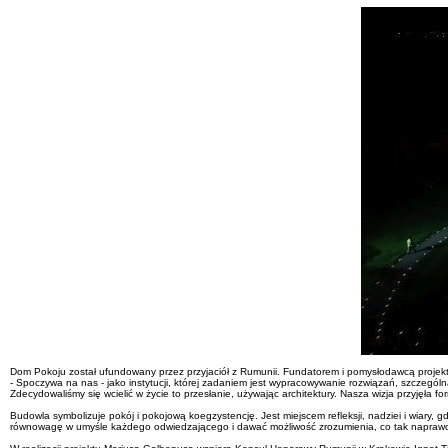
Dom Pokoju został ufundowany przez przyjaciół z Rumunii. Fundatorem i pomysłodawcą projek
- Spoczywa na nas - jako instytucji, której zadaniem jest wypracowywanie rozwiązań, szczegó
Zdecydowaliśmy się wcielić w życie to przesłanie, używając architektury. Nasza wizja przyjęła
Budowla symbolizuje pokój i pokojową koegzystencję. Jest miejscem refleksji, nadziei i wiar
równowagę w umyśle każdego odwiedzającego i dawać możliwość zrozumienia, co tak naprawdę 